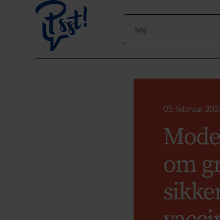
Søg
efter:
05. februar 202
Moder
om g
sikke