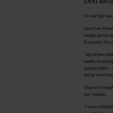
Den før
Vi skal lige ha
Først hør Bloom
meget gerne sl
Economic Foru
”Jeg vil bare af
møder, hvad angå
spørgsmålet – d
det er reelt he
Videre til Stép
sig i nakken.
”I vores tilfæ