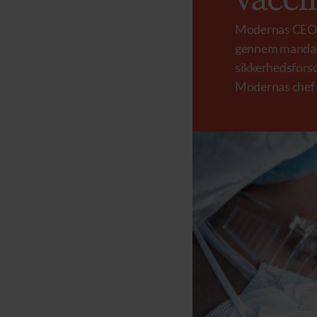
vaccin
Modernas CEO si
gennem mandate
sikkerhedsforsø
Modernas chef s