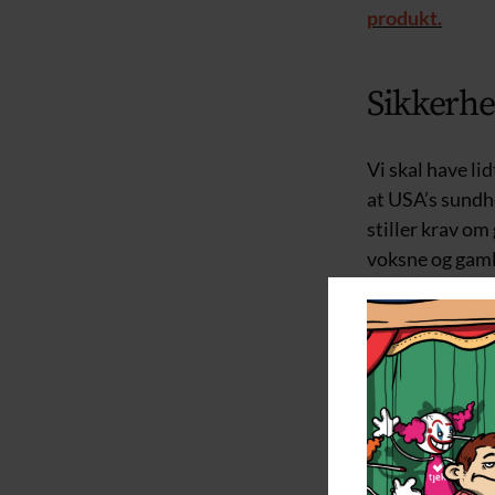
produkt.
Sikkerhed
Vi skal have li
at USA’s sundh
stiller krav o
voksne og gaml
Robert F. Kenne
mangel på samm
børnevaccinati
RFK Jr. (via ha
har gentagne g
børnevaccinati