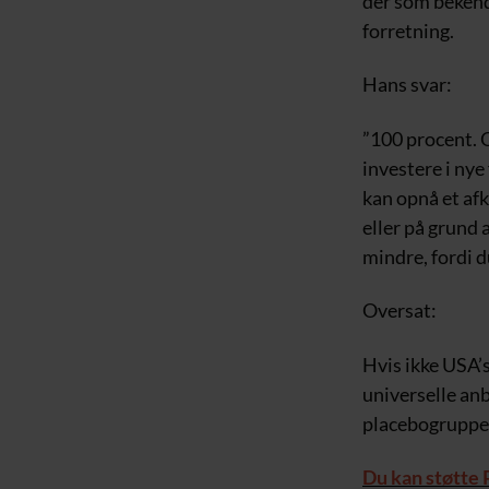
der som bekend
forretning.
Hans svar:
”100 procent. O
investere i nye
kan opnå et afk
eller på grund 
mindre, fordi d
Oversat:
Hvis ikke USA’
universelle an
placebogrupper
Du kan støtte 