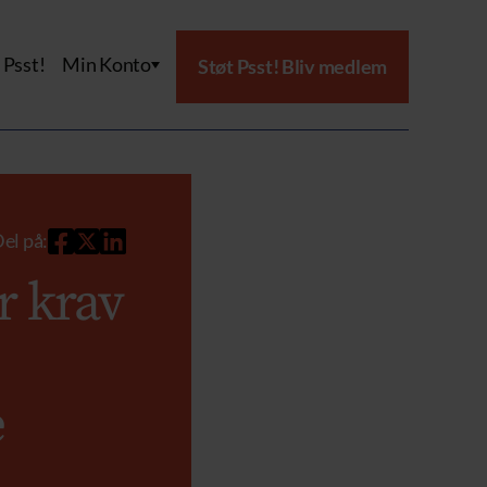
Psst!
Min Konto
Støt Psst! Bliv medlem
el på:
r krav
e