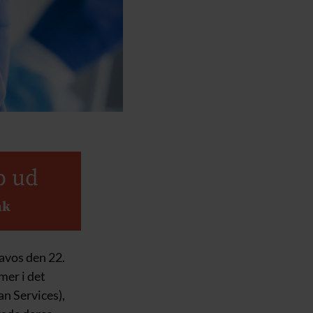
b ud
ak
avos den 22.
mer i det
n Services),