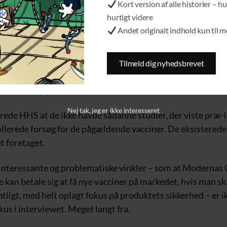
Kort version af alle historier – hu
 mod en inert placebo (f.eks. saltvand).
hurtigt videre
Andet originalt indhold kun til 
ordi han i 2017 sagsøgte HHS (Department of Health and 
uci (der senere blev kendt som USA’s og i høj grad hele de
 corona-general) dengang var tilknyttet via Freedom of In
Tilmeld dig nyhedsbrevet
å de påståede sikkerhedsstudier. Det var netop Anthony Fau
 havde sagt, at de sikkerhedsstudier skam eksisterede.
Nej tak, jeg er ikke interesseret
rede HHS at de ikke havde sådanne studier, der viste præ-l
lerede forsøg for de pågældende vacciner. De eksisterede i
et foretaget.
interessante og problematiske vinkler – som at Modernas
ke kan betale sig at få nye vacciner på markedet, hvis man ska
tligt, med helt oplagt fokus på produktets sikkerhed – er i
us i interviewet. Meget langt fra.