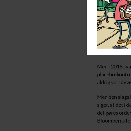
kliniske forsøg
Det ved han, f
som Anthony Fa
del’ af verdens
(FOIA) for at f
gentagne gange
Men i 2018 sva
placebo-kontrol
aldrig var blev
Men den slags 
siger, at det ik
det gøres orden
Bloombergs fok