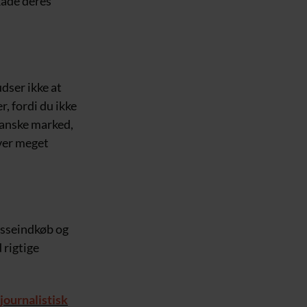
kade deres
udser ikke at
r, fordi du ikke
ikanske marked,
iver meget
asseindkøb og
 rigtige
journalistisk