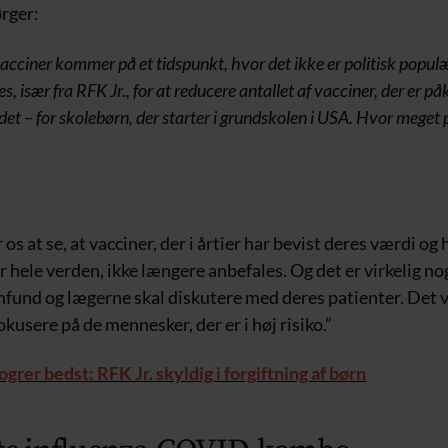
rger:
cciner kommer på et tidspunkt, hvor det ikke er politisk populæ
es, især fra RFK Jr., for at reducere antallet af vacciner, der er p
t – for skolebørn, der starter i grundskolen i USA. Hvor meget 
r os at se, at vacciner, der i årtier har bevist deres værdi og 
hele verden, ikke længere anbefales. Og det er virkelig no
fund og lægerne skal diskutere med deres patienter. Det v
okusere på de mennesker, der er i høj risiko.”
logrer bedst: RFK Jr. skyldig i forgiftning af børn