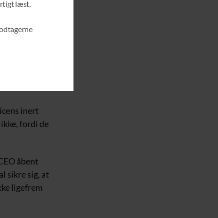
rtigt læst,
O
D
U
modtagerne
Human Services,
L
n ‘vaccinerede
E
formation Act
ci, der
icens inert
kke, fordi de
 CEO åbent
l sikre sig, at
kke ligefrem