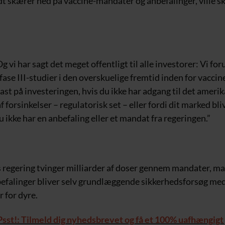
t skærer ned på vaccine-mandater og anbefalinger, ville s
g vi har sagt det meget offentligt til alle investorer: Vi for
 fase III-studier i den overskuelige fremtid inden for vaccine
ast på investeringen, hvis du ikke har adgang til det amer
af forsinkelser – regulatorisk set – eller fordi dit marked bl
u ikke har en anbefaling eller et mandat fra regeringen.”
s regering tvinger milliarder af doser gennem mandater, m
befalinger bliver selv grundlæggende sikkerhedsforsøg med
 for dyre.
Psst!: Tilmeld dig nyhedsbrevet og få et 100% uafhængigt 