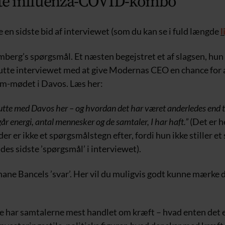
ste influenza-COVID-kombo
ve en sidste bid af interviewet (som du kan se i fuld længde
l
berg’s spørgsmål. Et næsten begejstret et af slagsen, hun 
utte interviewet med at give Modernas CEO en chance for 
m-mødet i Davos. Læs her:
slutte med Davos her – og hvordan det har været anderledes end 
r energi, antal mennesker og de samtaler, I har haft.”
(Det er h
er er ikke et spørgsmålstegn efter, fordi hun ikke stiller e
ndes sidste ’spørgsmål’ i interviewet).
hane Bancels ’svar’. Her vil du muligvis godt kunne mærke 
lde har samtalerne mest handlet om kræft – hvad enten det 