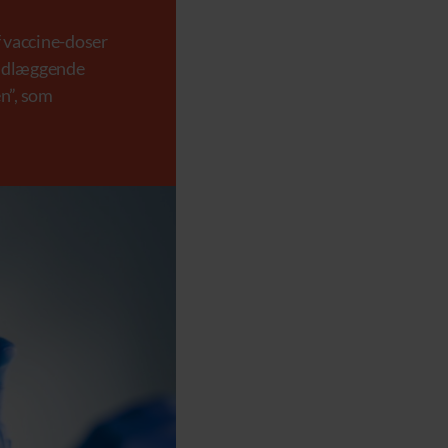
f vaccine-doser
undlæggende
en”, som