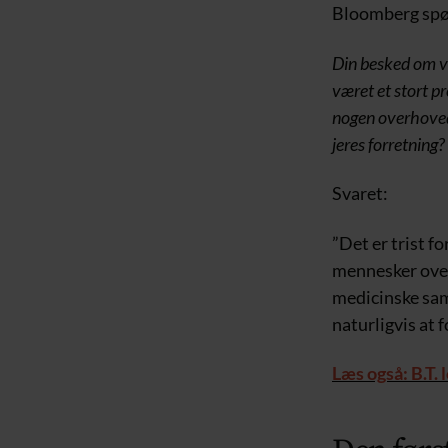
Bloomberg spø
Din besked om va
været et stort pr
nogen overhovede
jeres forretning?
Svaret:
”Det er trist fo
mennesker over 
medicinske sam
naturligvis at f
Læs også: B.T. 