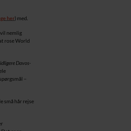
ige her
) med.
vil nemlig
at rose World
tidligere Davos-
ele
t spørgsmål –
de små hår rejse
er