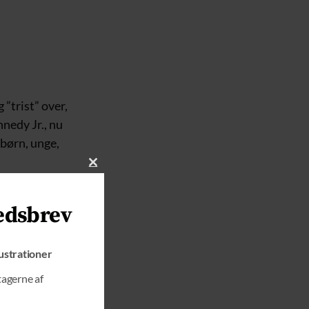
”trist” over,
nedy Jr., nu
 børn, unge,
C
L
g – eller
O
edsbrev
dgik i USA’s
S
E
T
lustrationer
H
 fx Aaron Siri)
I
tagerne af
S
M
præ-licens