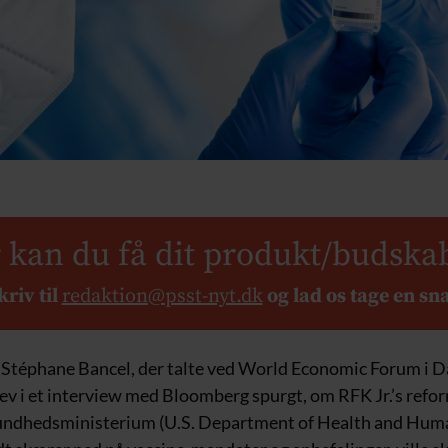
 kan du få dit produkt/budska
kriv til
redaktion@psst-nyt.dk
og lad os tage en sn
téphane Bancel, der talte ved World Economic Forum i D
ev i et interview med Bloomberg spurgt, om RFK Jr.’s refor
undhedsministerium (U.S. Department of Health and Huma