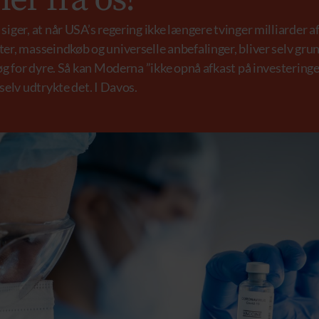
er fra os!
ger, at når USA’s regering ikke længere tvinger milliarder a
r, masseindkøb og universelle anbefalinger, bliver selv gr
g for dyre. Så kan Moderna ”ikke opnå afkast på investering
elv udtrykte det. I Davos.