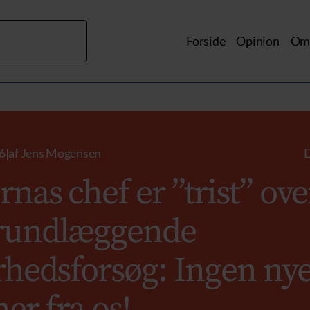
Forside
Opinion
Om 
6
|
af
Jens Mogensen
D
nas chef er ”trist” ove
rundlæggende
rhedsforsøg: Ingen ny