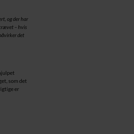
rt, og der har
åkrævet – hvis
påvirker det
hjulpet
get, som det
igtige er