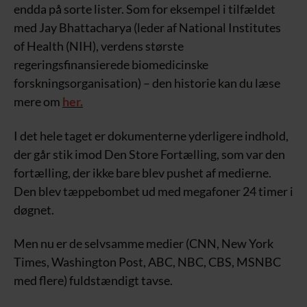
endda på sorte lister. Som for eksempel i tilfældet
med Jay Bhattacharya (leder af National Institutes
of Health (NIH), verdens største
regeringsfinansierede biomedicinske
forskningsorganisation) – den historie kan du læse
mere om
her.
I det hele taget er dokumenterne yderligere indhold,
der går stik imod Den Store Fortælling, som var den
fortælling, der ikke bare blev pushet af medierne.
Den blev tæppebombet ud med megafoner 24 timer i
døgnet.
Men nu er de selvsamme medier (CNN, New York
Times, Washington Post, ABC, NBC, CBS, MSNBC
med flere) fuldstændigt tavse.