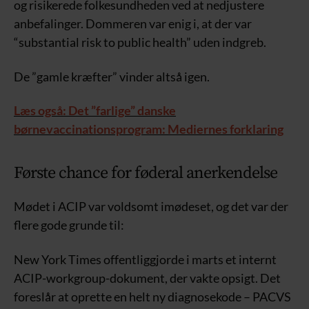
og risikerede folkesundheden ved at nedjustere
anbefalinger. Dommeren var enig i, at der var
“substantial risk to public health” uden indgreb.
De ”gamle kræfter” vinder altså igen.
Læs også: Det ”farlige” danske
børnevaccinationsprogram: Mediernes forklaring
Første chance for føderal anerkendelse
Mødet i ACIP var voldsomt imødeset, og det var der
flere gode grunde til:
New York Times offentliggjorde i marts et internt
ACIP-workgroup-dokument, der vakte opsigt. Det
foreslår at oprette en helt ny diagnosekode – PACVS