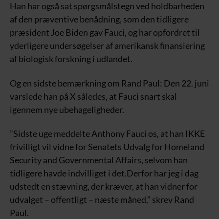
Han har også sat spørgsmålstegn ved holdbarheden
af den præventive benådning, som den tidligere
præsident Joe Biden gav Fauci, og har opfordret til
yderligere undersøgelser af amerikansk finansiering
af biologisk forskning i udlandet.
Og en sidste bemærkning om Rand Paul: Den 22. juni
varslede han på X således, at Fauci snart skal
igennem nye ubehageligheder.
”Sidste uge meddelte Anthony Fauci os, at han IKKE
frivilligt vil vidne for Senatets Udvalg for Homeland
Security and Governmental Affairs, selvom han
tidligere havde indvilliget i det.Derfor har jeg i dag
udstedt en stævning, der kræver, at han vidner for
udvalget – offentligt – næste måned,” skrev Rand
Paul.