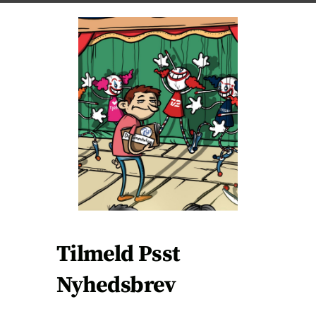
C
L
O
S
E
T
H
I
S
M
O
D
U
L
E
Tilmeld Psst
Nyhedsbrev