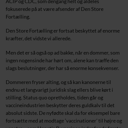
ACIP og CDC, som dengang helt og aldeles
fokuserede på at være afsender af Den Store
Fortælling.
Den Store Fortælling er fortsat beskyttet af enorme
kræfter, det vidste vi allerede.
Men det er så også op ad bakke, når en dommer, som
ingen nogensinde har hørt om, alene kan træffe den
slags beslutninger, der har så enorme konsekvenser.
Dommeren fryser alting, og så kan kanonerne til
endnu et langvarigt juridisk slag ellers blive kørt i
stilling. Status quo opretholdes, tiden går og
vaccineindustrien beskytter deres guldkalv til det
absolut sidste. De nyfødte skal da for eksempel bare
fortsætte med at modtage ’vaccinationer’ til højre og