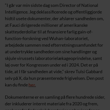
“I går var min sidste dag som Director of National
Intelligence. Jeg deklassificerede og offentliggjorde
hidtil usete dokumenter, der afslører sandheden om,
at Fauci dirigerede millioner af amerikanske
skatteyderdollar til at finansiere farlig gain-of-
function-forskning ved Wuhan-laboratoriet,
arbejdede sammen med efterretningssamfundet for
at undertrykke sandheden om sine handlinger og
skjule virussets laboratorielækageoprindelse, samt
løj over for Kongressen under ed i 2024. Det er på
tide, at I får sandheden at vide,” skrev Tulsi Gabbard
selv på X, da hun præsenterede frigivelsen. Den post
kan du finde
her.
Dokumenterne er en samling på flere hundrede sider,
der inkluderer internt materiale fra 2020 og frem,