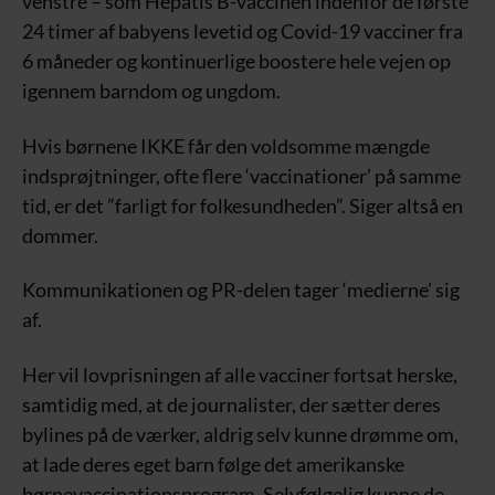
venstre – som Hepatis B-vaccinen indenfor de første
24 timer af babyens levetid og Covid-19 vacciner fra
6 måneder og kontinuerlige boostere hele vejen op
igennem barndom og ungdom.
Hvis børnene IKKE får den voldsomme mængde
indsprøjtninger, ofte flere ‘vaccinationer’ på samme
tid, er det ”farligt for folkesundheden”. Siger altså en
dommer.
Kommunikationen og PR-delen tager ‘medierne’ sig
af.
Her vil lovprisningen af alle vacciner fortsat herske,
samtidig med, at de journalister, der sætter deres
bylines på de værker, aldrig selv kunne drømme om,
at lade deres eget barn følge det amerikanske
børnevaccinationsprogram. Selvfølgelig kunne de