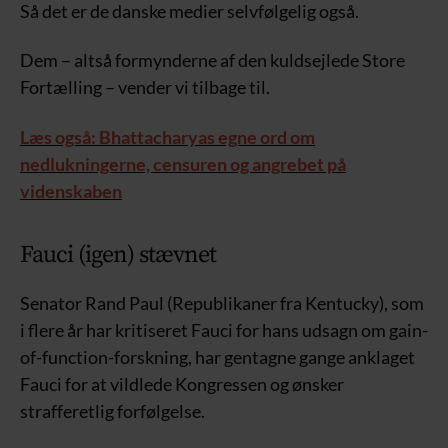
Så det er de danske medier selvfølgelig også.
Dem – altså formynderne af den kuldsejlede Store
Fortælling – vender vi tilbage til.
Læs også: Bhattacharyas egne ord om
nedlukningerne, censuren og angrebet på
videnskaben
Fauci (igen) stævnet
Senator Rand Paul (Republikaner fra Kentucky), som
i flere år har kritiseret Fauci for hans udsagn om gain-
of-function-forskning, har gentagne gange anklaget
Fauci for at vildlede Kongressen og ønsker
strafferetlig forfølgelse.