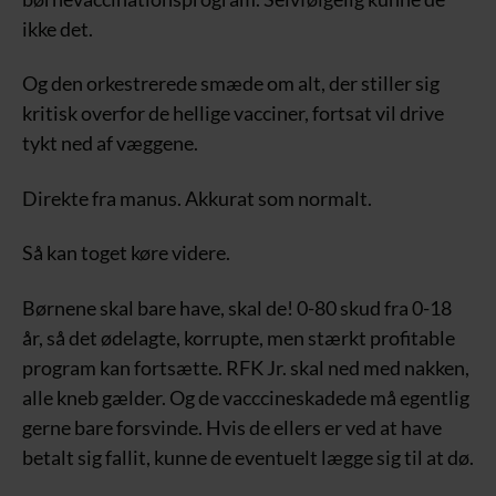
ikke det.
Og den orkestrerede smæde om alt, der stiller sig
kritisk overfor de hellige vacciner, fortsat vil drive
tykt ned af væggene.
Direkte fra manus. Akkurat som normalt.
Så kan toget køre videre.
Børnene skal bare have, skal de! 0-80 skud fra 0-18
år, så det ødelagte, korrupte, men stærkt profitable
program kan fortsætte. RFK Jr. skal ned med nakken,
alle kneb gælder. Og de vacccineskadede må egentlig
gerne bare forsvinde. Hvis de ellers er ved at have
betalt sig fallit, kunne de eventuelt lægge sig til at dø.