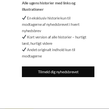
Alle ugens historier med links og
illustrationer
En eksklusiv historie kun til
modtagerne af nyhedsbrevet i hvert
nyhedsbrev
Kort version af alle historier – hurtigt
læst, hurtigt videre
Andet originalt indhold kun til
modtagerne
Og til dig uden MitId: Du finder de detaljer, du har brug for,
lige her.
Tilmeld dig nyhedsbrevet
Fotos:
Deposit
FØLG PSST! PÅ FACEBOOK OG X
TIL FORSIDEN