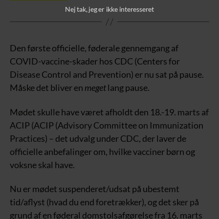
Nej tak, jeg er ikke interesseret
Den første officielle, føderale gennemgang af
COVID-vaccine-skader hos CDC (Centers for
Disease Control and Prevention) er nu sat på pause.
Måske det bliver en
meget
lang pause.
Mødet skulle have været afholdt den 18.-19. marts af
ACIP (ACIP (Advisory Committee on Immunization
Practices) – det udvalg under CDC, der laver de
officielle anbefalinger om, hvilke vacciner børn og
voksne skal have.
Nu er mødet suspenderet/udsat på ubestemt
tid/aflyst (hvad du end foretrækker), og det sker på
grund af en føderal domstolsafgørelse fra 16. marts