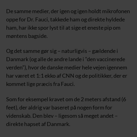
De samme medier, der igen og igen holdt mikrofonen
oppe for Dr. Fauci, takkede ham og direkte hyldede
ham, har ikke spor lyst til at sige et eneste pip om
møntens bagside.
Og det samme gør sig – naturligvis – gældende i
Danmark (og alle de andre lande i ”den vaccinerede
verden”), hvor de danske medier hele vejen igennem
har været et 1:1 ekko af CNN og de politikker, der er
kommet lige præcis fra Fauci.
Som for eksempel kravet om de 2 meters afstand (6
feet), der aldrig var baseret på nogen form for
videnskab. Den blev – ligesom så meget andet –
direkte hapset af Danmark.