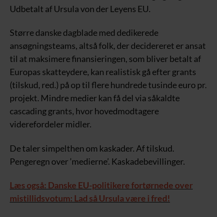
Udbetalt af Ursula von der Leyens EU.
Større danske dagblade med dedikerede
ansøgningsteams, altså folk, der decidereret er ansat
til at maksimere finansieringen, som bliver betalt af
Europas skatteydere, kan realistisk gå efter grants
(tilskud, red.) på op til flere hundrede tusinde euro pr.
projekt. Mindre medier kan få del via såkaldte
cascading grants, hvor hovedmodtagere
viderefordeler midler.
De taler simpelthen om kaskader. Af tilskud.
Pengeregn over ’medierne’. Kaskadebevillinger.
Læs også: Danske EU-politikere fortørnede over
mistillidsvotum: Lad så Ursula være i fred!