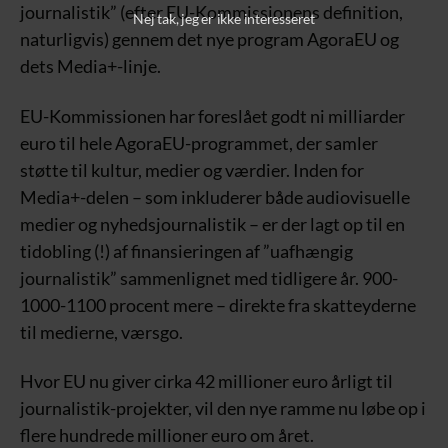
journalistik” (efter EU-Kommissionens definition,
Nej tak, jeg er ikke interesseret
naturligvis) gennem det nye program AgoraEU og
dets Media+-linje.
EU-Kommissionen har foreslået godt ni milliarder
euro til hele AgoraEU-programmet, der samler
støtte til kultur, medier og værdier. Inden for
Media+-delen – som inkluderer både audiovisuelle
medier og nyhedsjournalistik – er der lagt op til en
tidobling (!) af finansieringen af ”uafhængig
journalistik” sammenlignet med tidligere år. 900-
1000-1100 procent mere – direkte fra skatteyderne
til medierne, værsgo.
Hvor EU nu giver cirka 42 millioner euro årligt til
journalistik-projekter, vil den nye ramme nu løbe op i
flere hundrede millioner euro om året.