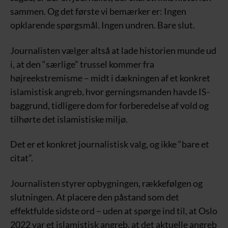
sammen. Og det første vi bemærker er: Ingen
opklarende spørgsmål. Ingen undren. Bare slut.
Journalisten vælger altså at lade historien munde ud
i, at den “særlige” trussel kommer fra
højreekstremisme – midt i dækningen af et konkret
islamistisk angreb, hvor gerningsmanden havde IS-
baggrund, tidligere dom for forberedelse af vold og
tilhørte det islamistiske miljø.
Det er et konkret journalistisk valg, og ikke “bare et
citat”.
Journalisten styrer opbygningen, rækkefølgen og
slutningen. At placere den påstand som det
effektfulde sidste ord – uden at spørge ind til, at Oslo
2022 var et islamistisk angreb, at det aktuelle angreb