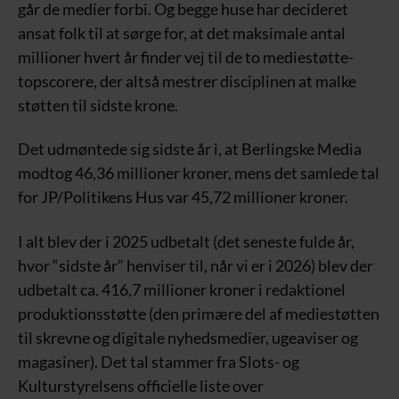
går de medier forbi. Og begge huse har decideret
ansat folk til at sørge for, at det maksimale antal
millioner hvert år finder vej til de to mediestøtte-
topscorere, der altså mestrer disciplinen at malke
støtten til sidste krone.
Det udmøntede sig sidste år i, at Berlingske Media
modtog 46,36 millioner kroner, mens det samlede tal
for JP/Politikens Hus var 45,72 millioner kroner.
I alt blev der i 2025 udbetalt (det seneste fulde år,
hvor “sidste år” henviser til, når vi er i 2026) blev der
udbetalt ca. 416,7 millioner kroner i redaktionel
produktionsstøtte (den primære del af mediestøtten
til skrevne og digitale nyhedsmedier, ugeaviser og
magasiner). Det tal stammer fra Slots- og
Kulturstyrelsens officielle liste over