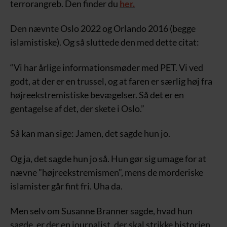
terrorangreb. Den finder du
her.
Den nævnte Oslo 2022 og Orlando 2016 (begge
islamistiske). Og så sluttede den med dette citat:
“Vi har årlige informationsmøder med PET. Vi ved
godt, at der er en trussel, og at faren er særlig høj fra
højreekstremistiske bevægelser. Så det er en
gentagelse af det, der skete i Oslo.”
Så kan man sige: Jamen, det sagde hun jo.
Og ja, det sagde hun jo så. Hun gør sig umage for at
nævne ”højreekstremismen”, mens de morderiske
islamister går fint fri. Uha da.
Men selv om Susanne Branner sagde, hvad hun
sagde, er der en journalist, der skal strikke historien