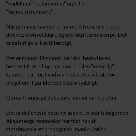
“hadklima”, “polarisering” og/eller
”højreekstremisme”.
Når gerningsmanden er højreekstrem, er sproget
direkte, motivet klart, og overskrifterne skarpe. Det
er naturligvis ikke tilfældigt.
Det er manus. Et manus, der skal beskytte en
bestemt fortælling om, hvor truslen “egentlig”
kommer fra – og hvad man helst ikke vil tale for
meget om. I går blev det ekstra tydeligt.
Og reaktionen på de sociale medier var derefter.
Dét er det eneste positive aspekt, vi står tilbage med.
At så mange mennesker har fået nok af
statsfinansieret propaganda, manipulation,