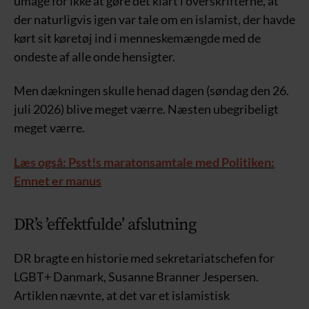
umage for ikke at gøre det klart i overskrifterne, at
der naturligvis igen var tale om en islamist, der havde
kørt sit køretøj ind i menneskemængde med de
ondeste af alle onde hensigter.
Men dækningen skulle henad dagen (søndag den 26.
juli 2026) blive meget værre. Næsten ubegribeligt
meget værre.
Læs også: Psst!s maratonsamtale med Politiken:
Emnet er manus
DR’s ’effektfulde’ afslutning
DR bragte en historie med sekretariatschefen for
LGBT+ Danmark, Susanne Branner Jespersen.
Artiklen nævnte, at det var et islamistisk