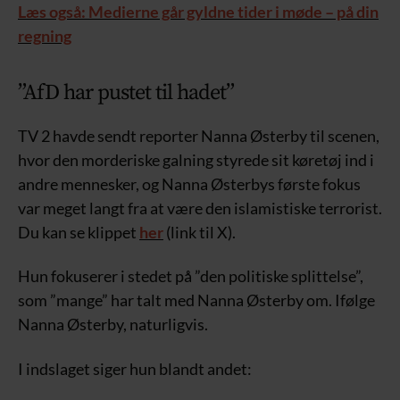
Læs også: Medierne går gyldne tider i møde – på din
regning
”AfD har pustet til hadet”
TV 2 havde sendt reporter Nanna Østerby til scenen,
hvor den morderiske galning styrede sit køretøj ind i
andre mennesker, og Nanna Østerbys første fokus
var meget langt fra at være den islamistiske terrorist.
Du kan se klippet
her
(link til X).
Hun fokuserer i stedet på ”den politiske splittelse”,
som ”mange” har talt med Nanna Østerby om. Ifølge
Nanna Østerby, naturligvis.
I indslaget siger hun blandt andet: