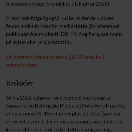
tilskudsmodtagere (endeligt tilskud for 2025).
Vi skal selvfølgelig også huske, at der derudover
findes andre former for mediestøtte (for eksempel
public service-midler til DR, TV 2 og flere, nulmoms
på aviser eller projektstøtte).
Du betaler: Ursula vil have 15.000 mia. kr. i
rekordbudget
Kaskader
Så fra 2028 behøver for eksempel mediestøtte-
topscorerne Berlingske Media og Politikens Hus ikke
at nøjes med 45-46 millioner plus det løse (som der
er meget af, red.), der er mange, mange nye millioner
kroner at hente – i direkte støtte fra dig og mig.