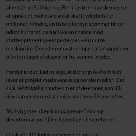
allerede, at Politiken og Berlingske er danske mestre i
at opnå det makimale antal skatteyderbetalte
millioner. Mindre, kritiske eller nye stemmer bliver
udkonkurreret, de har ikke en chance mod
støtteoptimering-eksperternes velsmurte
maskinrum. Desuden er evalueringen af ansøgninger
ofte foretaget af eksperter fra samme kredse.
For det andet: Lad os sige, at Berlingske/Politiken
laver et projekt med svenske og norske medier. Det
skal selvfølgelig handle om et af de emner, som EU
ikke kan vente med at smide mange millioner efter.
Skal vi gætte på en kampagne om “mis- og
desinformation”? Den ligger lige til højrebenet.
Opskrift: 1) ’Undersøg begrebet mis- og