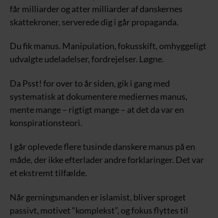
får milliarder og atter milliarder af danskernes
skattekroner, serverede dig i går propaganda.
Du fik manus. Manipulation, fokusskift, omhyggeligt
udvalgte udeladelser, fordrejelser. Løgne.
Da Psst! for over to år siden, gik i gang med
systematisk at dokumentere mediernes manus,
mente mange – rigtigt mange – at det da var en
konspirationsteori.
I går oplevede flere tusinde danskere manus på en
måde, der ikke efterlader andre forklaringer. Det var
et ekstremt tilfælde.
Når gerningsmanden er islamist, bliver sproget
passivt, motivet “komplekst”, og fokus flyttes til