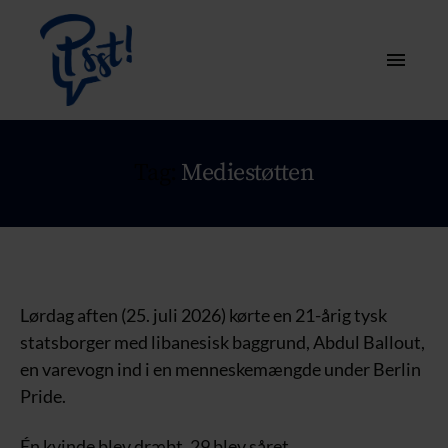
Tag:
Mediestøtten
Lørdag aften (25. juli 2026) kørte en 21-årig tysk
statsborger med libanesisk baggrund, Abdul Ballout,
en varevogn ind i en menneskemængde under Berlin
Pride.
Én kvinde blev dræbt. 29 blev såret.