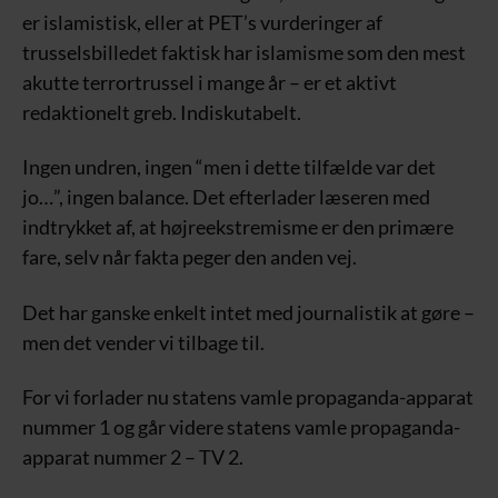
er islamistisk, eller at PET’s vurderinger af
trusselsbilledet faktisk har islamisme som den mest
akutte terrortrussel i mange år – er et aktivt
redaktionelt greb. Indiskutabelt.
Ingen undren, ingen “men i dette tilfælde var det
jo…”, ingen balance. Det efterlader læseren med
indtrykket af, at højreekstremisme er den primære
fare, selv når fakta peger den anden vej.
Det har ganske enkelt intet med journalistik at gøre –
men det vender vi tilbage til.
For vi forlader nu statens vamle propaganda-apparat
nummer 1 og går videre statens vamle propaganda-
apparat nummer 2 – TV 2.