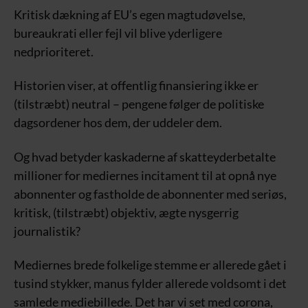
Kritisk dækning af EU’s egen magtudøvelse,
bureaukrati eller fejl vil blive yderligere
nedprioriteret.
Historien viser, at offentlig finansiering ikke er
(tilstræbt) neutral – pengene følger de politiske
dagsordener hos dem, der uddeler dem.
Og hvad betyder kaskaderne af skatteyderbetalte
millioner for mediernes incitament til at opnå nye
abonnenter og fastholde de abonnenter med seriøs,
kritisk, (tilstræbt) objektiv, ægte nysgerrig
journalistik?
Mediernes brede folkelige stemme er allerede gået i
tusind stykker, manus fylder allerede voldsomt i det
samlede mediebillede. Det har vi set med corona,