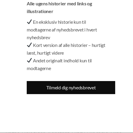
Alle ugens historier med links og
ensrettet, så Gilead- og Body Snatchers-agtig.
illustrationer
Først:
En eksklusiv historie kun til
modtagerne af nyhedsbrevet i hvert
Vi Skal Adlyde. Vi Skal Holde Afstand (det med de to
nyhedsbrev
meter fandt Fauci i øvrigt bare på – “it sort of just
Kort version af alle historier – hurtigt
appeared”, har han forklaret). Vi Må Ikke Synge Om
læst, hurtigt videre
Juletræet.
Andet originalt indhold kun til
modtagerne
Så kom supervåbnet:
Vi Skal Tage Miraklet C-19 Vaccinen. Den Er Sikker
Tilmeld dig nyhedsbrevet
Og Effektiv. Den Frelser Os. Mine Børn Skal Have
Den. De Uvaccinerede Er Urene Og Farlige.
Den Store Hypnose skyllede ind over landegrænser i
takt med, at de samme budskaber ramte os – fra alle