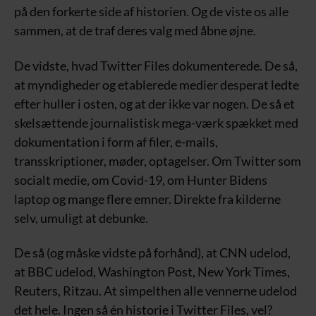
på den forkerte side af historien. Og de viste os alle
sammen, at de traf deres valg med åbne øjne.
De vidste, hvad Twitter Files dokumenterede. De så,
at myndigheder og etablerede medier desperat ledte
efter huller i osten, og at der ikke var nogen. De så et
skelsættende journalistisk mega-værk spækket med
dokumentation i form af filer, e-mails,
transskriptioner, møder, optagelser. Om Twitter som
socialt medie, om Covid-19, om Hunter Bidens
laptop og mange flere emner. Direkte fra kilderne
selv, umuligt at debunke.
De så (og måske vidste på forhånd), at CNN udelod,
at BBC udelod, Washington Post, New York Times,
Reuters, Ritzau. At simpelthen alle vennerne udelod
det hele. Ingen så én historie i Twitter Files, vel?