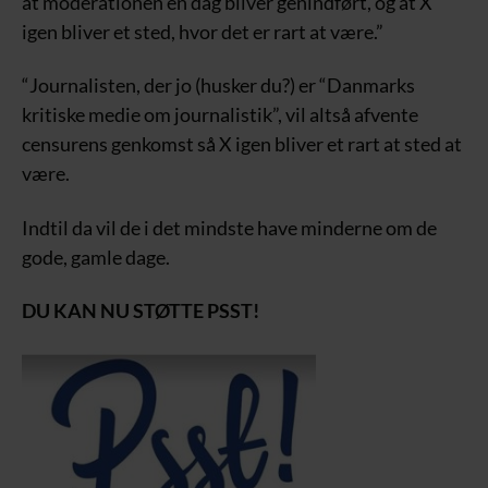
at moderationen en dag bliver genindført, og at X
igen bliver et sted, hvor det er rart at være.”
“Journalisten, der jo (husker du?) er “Danmarks
kritiske medie om journalistik”, vil altså afvente
censurens genkomst så X igen bliver et rart at sted at
være.
Indtil da vil de i det mindste have minderne om de
gode, gamle dage.
DU KAN NU STØTTE PSST!