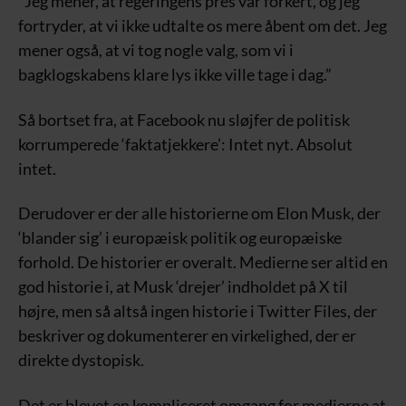
”Jeg mener, at regeringens pres var forkert, og jeg
fortryder, at vi ikke udtalte os mere åbent om det. Jeg
mener også, at vi tog nogle valg, som vi i
bagklogskabens klare lys ikke ville tage i dag.”
Så bortset fra, at Facebook nu sløjfer de politisk
korrumperede ‘faktatjekkere’: Intet nyt. Absolut
intet.
Derudover er der alle historierne om Elon Musk, der
‘blander sig’ i europæisk politik og europæiske
forhold. De historier er overalt. Medierne ser altid en
god historie i, at Musk ‘drejer’ indholdet på X til
højre, men så altså ingen historie i Twitter Files, der
beskriver og dokumenterer en virkelighed, der er
direkte dystopisk.
Det er blevet en kompliceret omgang for medierne at