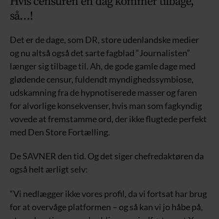
Hvis censuren en dag kommer tilbage,
så…!
Det er de dage, som DR, store udenlandske medier
og nu altså også det sarte fagblad “Journalisten”
længer sig tilbage til. Ah, de gode gamle dage med
glødende censur, fuldendt myndighedssymbiose,
udskamning fra de hypnotiserede masser og faren
for alvorlige konsekvenser, hvis man som fagkyndig
vovede at fremstamme ord, der ikke flugtede perfekt
med Den Store Fortælling.
De SAVNER den tid. Og det siger chefredaktøren da
også helt ærligt selv:
“Vi nedlægger ikke vores profil, da vi fortsat har brug
for at overvåge platformen – og så kan vi jo håbe på,