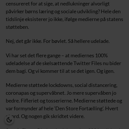
censureret for at sige, at nedlukninger alvorligt
påvirker børns læring og sociale udvikling? Hele den
tidslinje eksisterer jo ikke, ifølge medierne på statens
støtteben.
Nej, det går ikke. For bøvlet. Så hellere udelade.
Vi har set det flere gange – at mediernes 100%
udeladelse af de skelsættende Twitter Files nu bider
dem bagi. Og vi kommer til at se det igen. Og igen.
Medierne støttede lockdowns, social distancering,
coronapas og supervåbnet. Jo mere supervåben jo
bedre. Fifleriet og tosserierne. Medierne støttede og
var formynder af hele ’Den Store Fortælling’. Hvert
et ord. Og nogen gik skridtet videre.