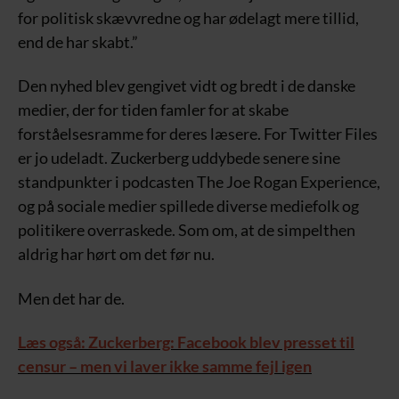
for politisk skævvredne og har ødelagt mere tillid,
end de har skabt.”
Den nyhed blev gengivet vidt og bredt i de danske
medier, der for tiden famler for at skabe
forståelsesramme for deres læsere. For Twitter Files
er jo udeladt. Zuckerberg uddybede senere sine
standpunkter i podcasten The Joe Rogan Experience,
og på sociale medier spillede diverse mediefolk og
politikere overraskede. Som om, at de simpelthen
aldrig har hørt om det før nu.
Men det har de.
Læs også: Zuckerberg: Facebook blev presset til
censur – men vi laver ikke samme fejl igen