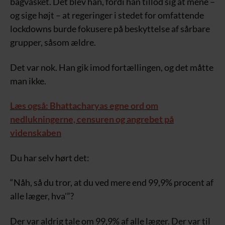
bagvasket. Det blev han, fordi han tillod sig at mene –
og sige højt – at regeringer i stedet for omfattende
lockdowns burde fokusere på beskyttelse af sårbare
grupper, såsom ældre.
Det var nok. Han gik imod fortællingen, og det måtte
man ikke.
Læs også: Bhattacharyas egne ord om
nedlukningerne, censuren og angrebet på
videnskaben
Du har selv hørt det:
“Nåh, så du tror, at du ved mere end 99,9% procent af
alle læger, hva'”?
Der var aldrig tale om 99,9% af alle læger. Der var til