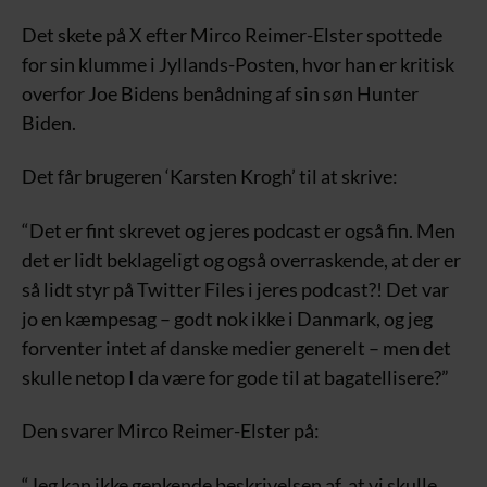
Det skete på X efter Mirco Reimer-Elster spottede
for sin klumme i Jyllands-Posten, hvor han er kritisk
overfor Joe Bidens benådning af sin søn Hunter
Biden.
Det får brugeren ‘Karsten Krogh’ til at skrive:
“Det er fint skrevet og jeres podcast er også fin. Men
det er lidt beklageligt og også overraskende, at der er
så lidt styr på Twitter Files i jeres podcast?! Det var
jo en kæmpesag – godt nok ikke i Danmark, og jeg
forventer intet af danske medier generelt – men det
skulle netop I da være for gode til at bagatellisere?”
Den svarer Mirco Reimer-Elster på:
“Jeg kan ikke genkende beskrivelsen af, at vi skulle