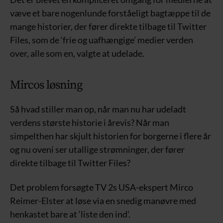
væve et bare nogenlunde forståeligt bagtæppe til de
mange historier, der fører direkte tilbage til Twitter
Files, som de ‘frie og uafhængige’ medier verden
over, alle som en, valgte at udelade.
Mircos løsning
Så hvad stiller man op, når man nu har udeladt
verdens største historie i årevis? Når man
simpelthen har skjult historien for borgerne i flere år
og nu oveni ser utallige strømninger, der fører
direkte tilbage til Twitter Files?
Det problem forsøgte TV 2s USA-ekspert Mirco
Reimer-Elster at løse via en snedig manøvre med
henkastet bare at ‘liste den ind’.