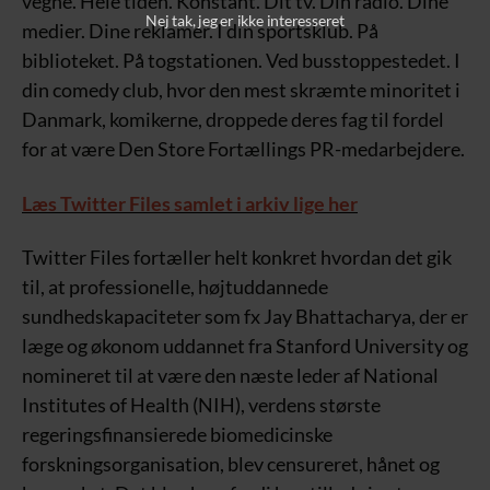
vegne. Hele tiden. Konstant. Dit tv. Din radio. Dine
Nej tak, jeg er ikke interesseret
medier. Dine reklamer. I din sportsklub. På
biblioteket. På togstationen. Ved busstoppestedet. I
din comedy club, hvor den mest skræmte minoritet i
Danmark, komikerne, droppede deres fag til fordel
for at være Den Store Fortællings PR-medarbejdere.
Læs Twitter Files samlet i arkiv lige her
Twitter Files fortæller helt konkret hvordan det gik
til, at professionelle, højtuddannede
sundhedskapaciteter som fx Jay Bhattacharya, der er
læge og økonom uddannet fra Stanford University og
nomineret til at være den næste leder af National
Institutes of Health (NIH), verdens største
regeringsfinansierede biomedicinske
forskningsorganisation, blev censureret, hånet og