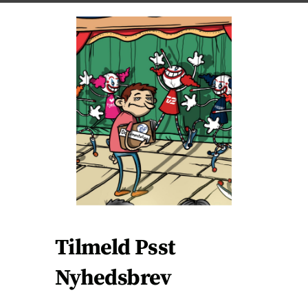
C
L
Twitter Files på dansk – kapitel 1
O
S
E
Twitter Files på dansk kap. 2: Sådan manipulerede
T
H
Twitter Covid-debatten
I
S
Hvad betyder regeringers og
M
O
efterretningstjenesters censur og ensretning for
D
DIG?
U
L
E
Hvad med Danmark, Facebook?
Den Store Hypnose ramte hårdt
Tilmeld Psst
Twitter Files fortæller dig helt konkret fx om Covid-
Nyhedsbrev
19, som fyldte så meget, i perioder nærmest alt, for
milliarder. Covid-19, hvor fortællingen var SÅ