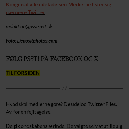
Kongen af alle udeladelser: Medierne lister sig
nærmere Twitter
redaktion@psst-nyt.d
k
Foto: Depositphotos.com
FØLG PSST! PÅ FACEBOOK OG X
TIL FORSIDEN
Hvad skal medierne gøre? De udelod Twitter Files.
Av, for en fejltagelse.
De gik ondskabens ærinde. De valgte selv at stille sig