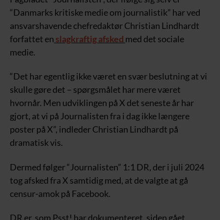
“Danmarks kritiske medie om journalistik” har ved
ansvarshavende chefredaktør Christian Lindhardt
forfattet en
slagkraftig afsked
med det sociale
medie.
“Det har egentlig ikke været en svær beslutning at vi
skulle gøre det – spørgsmålet har mere været
hvornår. Men udviklingen på X det seneste år har
gjort, at vi på Journalisten fra i dag ikke længere
poster på X”, indleder Christian Lindhardt på
dramatisk vis.
Dermed følger “Journalisten” 1:1 DR, der i juli 2024
tog afsked fra X samtidig med, at de valgte at gå
censur-amok på Facebook.
DR er, som Psst! har dokumenteret, siden gået