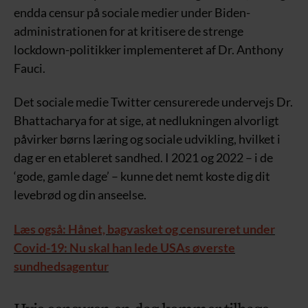
endda censur på sociale medier under Biden-
administrationen for at kritisere de strenge
lockdown-politikker implementeret af Dr. Anthony
Fauci.
Det sociale medie Twitter censurerede undervejs Dr.
Bhattacharya for at sige, at nedlukningen alvorligt
påvirker børns læring og sociale udvikling, hvilket i
dag er en etableret sandhed. I 2021 og 2022 – i de
‘gode, gamle dage’ – kunne det nemt koste dig dit
levebrød og din anseelse.
Læs også: Hånet, bagvasket og censureret under
Covid-19: Nu skal han lede USAs øverste
sundhedsagentur