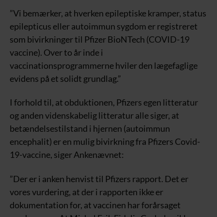
”Vi bemærker, at hverken epileptiske kramper, status
epilepticus eller autoimmun sygdom er registreret
som bivirkninger til Pfizer BioNTech (COVID-19
vaccine). Over to år inde i
vaccinationsprogrammerne hviler den lægefaglige
evidens på et solidt grundlag.”
I forhold til, at obduktionen, Pfizers egen litteratur
og anden videnskabelig litteratur alle siger, at
betændelsestilstand i hjernen (autoimmun
encephalit) er en mulig bivirkning fra Pfizers Covid-
19-vaccine, siger Ankenævnet:
”Der er i anken henvist til Pfizers rapport. Det er
vores vurdering, at der i rapporten ikke er
dokumentation for, at vaccinen har forårsaget