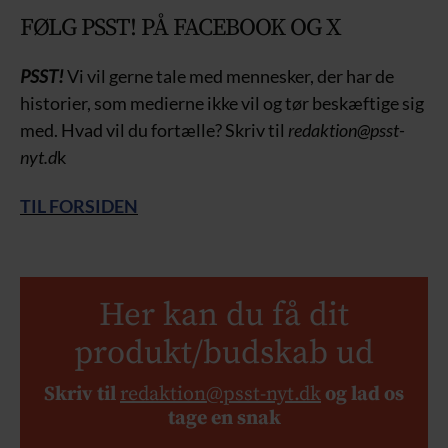
FØLG PSST! PÅ FACEBOOK OG X
PSST!
Vi vil gerne tale med mennesker, der har de
historier, som medierne ikke vil og tør beskæftige sig
med. Hvad vil du fortælle? Skriv til
redaktion@psst-
nyt.d
k
TIL FORSIDEN
Her kan du få dit
produkt/budskab ud
Skriv til
redaktion@psst-nyt.dk
og lad os
tage en snak