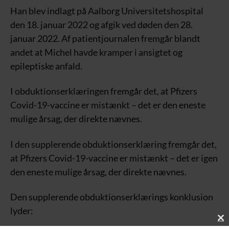
Han blev indlagt på Aalborg Universitetshospital
den 18. januar 2022 og afgik ved døden den 28.
januar 2022. Af patientjournalen fremgår blandt
andet at Michel havde kramper i ansigtet og
epileptiske anfald.
I obduktionserklæringen fremgår det, at Pfizers
Covid-19-vaccine er mistænkt – det er den eneste
mulige årsag, der direkte nævnes.
I den supplerende obduktionserklæring fremgår det,
at Pfizers Covid-19-vaccine er mistænkt – det er igen
den eneste mulige årsag, der direkte nævnes.
Den supplerende obduktionserklærings konklusion
lyder:
C