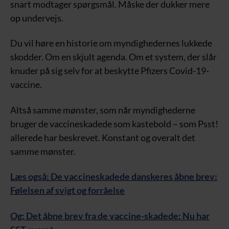
snart modtager spørgsmål. Måske der dukker mere
op undervejs.
Du vil høre en historie om myndighedernes lukkede
skodder. Om en skjult agenda. Om et system, der slår
knuder på sig selv for at beskytte Pfizers Covid-19-
vaccine.
Altså samme mønster, som når myndighederne
bruger de vaccineskadede som kastebold – som Psst!
allerede har beskrevet. Konstant og overalt det
samme mønster.
Læs også: De vaccineskadede danskeres åbne brev:
Følelsen af svigt og forråelse
Og: Det åbne brev fra de vaccine-skadede: Nu har