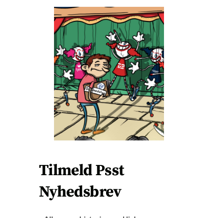
L
”Ud fra det oplyste, obduktionsfundene og de
O
supplerende undersøgelser er dødsårsagen ikke
S
E
sikkert klarlagt. Det kan muligt dreje sig om følger til
T
en betændelsestilstand i hjernen (autoimmun
H
I
encephalit). Det kan ikke udelukkes, at den påviste
S
betændelsestilstand i hjernen kan være en følge
M
O
efter vaccination mod Covid-19, da der i litteraturen
D
er beskrevet tilfælde af autoimmun encephalit som
U
L
følge af vaccination mod Covid-19.”
E
Tilmeld Psst
Nyhedsbrev