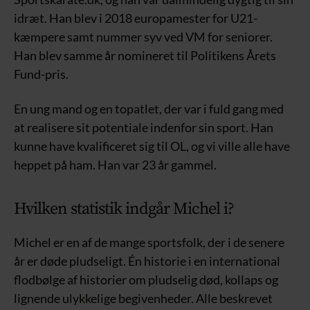
idræt. Han blev i 2018 europamester for U21-
kæmpere samt nummer syv ved VM for seniorer.
Han blev samme år nomineret til Politikens Årets
Fund-pris.
En ung mand og en topatlet, der var i fuld gang med
at realisere sit potentiale indenfor sin sport. Han
kunne have kvalificeret sig til OL, og vi ville alle have
heppet på ham. Han var 23 år gammel.
Hvilken statistik indgår Michel i?
Michel er en af de mange sportsfolk, der i de senere
år er døde pludseligt. Én historie i en international
flodbølge af historier om pludselig død, kollaps og
lignende ulykkelige begivenheder. Alle beskrevet