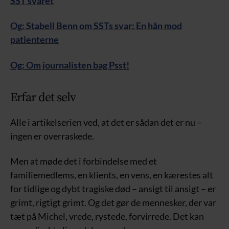
SST svaret
Og: Stabell Benn om SSTs svar: En hån mod
patienterne
Og: Om journalisten bag Psst!
Erfar det selv
Alle i artikelserien ved, at det er sådan det er nu –
ingen er overraskede.
Men at møde det i forbindelse med et
familiemedlems, en klients, en vens, en kærestes alt
for tidlige og dybt tragiske død – ansigt til ansigt – er
grimt, rigtigt grimt. Og det gør de mennesker, der var
tæt på Michel, vrede, rystede, forvirrede. Det kan