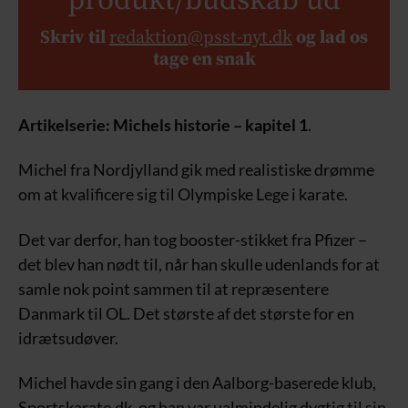
produkt/budskab ud
Skriv til
redaktion@psst-nyt.dk
og lad os
tage en snak
Artikelserie: Michels historie – kapitel 1
.
Michel fra Nordjylland gik med realistiske drømme
om at kvalificere sig til Olympiske Lege i karate.
Det var derfor, han tog booster-stikket fra Pfizer –
det blev han nødt til, når han skulle udenlands for at
samle nok point sammen til at repræsentere
Danmark til OL. Det største af det største for en
idrætsudøver.
Michel havde sin gang i den Aalborg-baserede klub,
Sportskarate.dk, og han var ualmindelig dygtig til sin