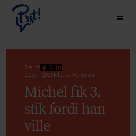
Del på:
11. juni 2024
|
af
Jens Mogensen
Michel fik 3.
stik fordi han
ville