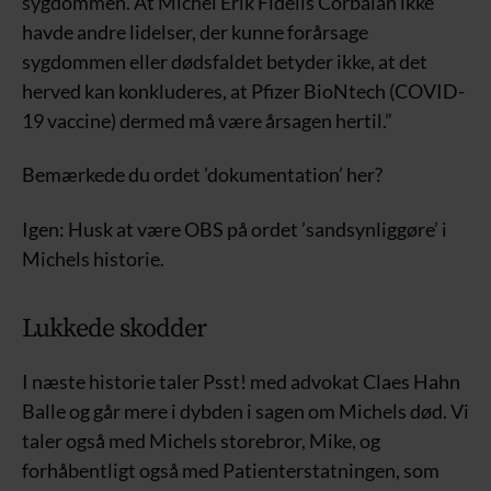
sygdommen. At Michel Erik Fidelis Corbalan ikke
havde andre lidelser, der kunne forårsage
sygdommen eller dødsfaldet betyder ikke, at det
herved kan konkluderes, at Pfizer BioNtech (COVID-
19 vaccine) dermed må være årsagen hertil.”
Bemærkede du ordet ’dokumentation’ her?
Igen: Husk at være OBS på ordet ’sandsynliggøre’ i
Michels historie.
Lukkede skodder
I næste historie taler Psst! med advokat Claes Hahn
Balle og går mere i dybden i sagen om Michels død. Vi
taler også med Michels storebror, Mike, og
forhåbentligt også med Patienterstatningen, som