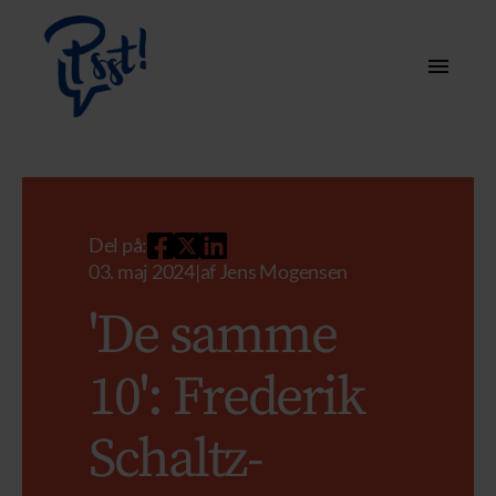
Del på:
03. maj 2024
|
af
Jens Mogensen
'De samme
10': Frederik
Schaltz-