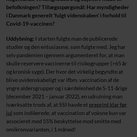
befolkningen? Tillægsspørgsmål: Har myndigheder
i Danmark generelt ’fulgt videnskaben’ i forhold til
Covid-19-vaccinen?
Uddybning:
I starten fulgte man de publicerede
studier og den entusiasme, som fulgte med. Jeg har
selv pandemien igennem argumenteret for, at man
skulle reservere vaccinerne til risikogrupper (>65 år
og kronisk syge). Der hvor det virkelig begyndte at
blive uvidenskabeligt var ifbm. vaccination af de
yngre aldersgrupper og i særdeleshed de 5-11-årige
(december 2021 – januar 2022), en udrulning man
iværksatte trods af, at SSI havde et
preprint klar før
jul
som indikerede, at vaccination af voksne kun var
associeret med 55% beskyttelse mod smitte med
omikronvarianten, i 1 måned!