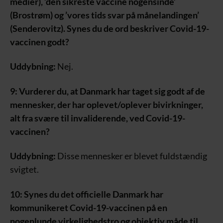
medier), ’den sikreste vaccine nogensinde’
(Brostrøm) og ’vores tids svar på månelandingen’
(Senderovitz). Synes du de ord beskriver Covid-19-
vaccinen godt?
Uddybning:
Nej.
9: Vurderer du, at Danmark har taget sig godt af de
mennesker, der har oplevet/oplever bivirkninger,
alt fra svære til invaliderende, ved Covid-19-
vaccinen?
Uddybning:
Disse mennesker er blevet fuldstændig
svigtet.
10: Synes du det officielle Danmark har
kommunikeret Covid-19-vaccinen på en
nogenlunde virkelighedstro og objektiv måde til