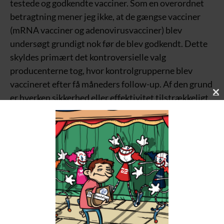
testede og godkendte vacciner. Som en overordnet
betragtning mener jeg ikke, at de gængse vacciner
(mRNA vacciner og adenovirusvacciner) blev
undersøgt grundigt nok før de blev godkendt. Dette
skyldes primært det kontroversielle valg
producenterne tog, hvor kontrolgrupperne blev
vaccineret efter få måneders follow-up. Af den grund
er hverken sikkerhed eller effektivitet tilstrækkeligt
C
L
belyst og der er ingen tvivl om, at der er blevet
O
fremsat påstande om sikkerhed og effektivitet, som
S
E
ikke kunne dokumenteres i de tilgængelige data.
T
H
I
2: I dag (april 2024) anbefaler Danmark gravide og
S
alle over 65 år at blive vaccineret imod Covid-19.
M
O
Flugter de anbefalinger efter din opfattelse med
D
god videnskab?
U
L