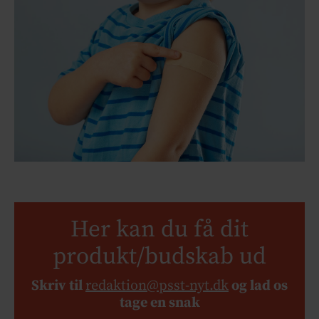
Her kan du få dit
produkt/budskab ud
Skriv til
redaktion@psst-nyt.dk
og lad os
tage en snak