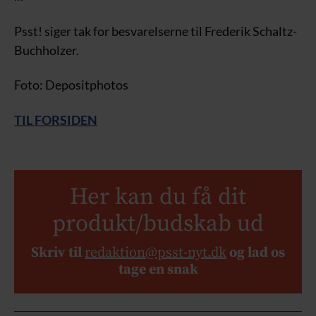
Psst! siger tak for besvarelserne til Frederik Schaltz-
Buchholzer.
Foto: Depositphotos
TIL FORSIDEN
Her kan du få dit
produkt/budskab ud
Skriv til
redaktion@psst-nyt.dk
og lad os
tage en snak