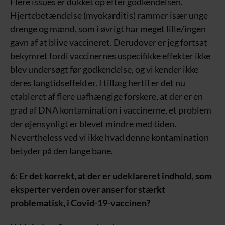
Flere issues er dukket op efter godkendelsen.
Hjertebetændelse (myokarditis) rammer især unge
drenge og mænd, som i øvrigt har meget lille/ingen
gavn af at blive vaccineret. Derudover er jeg fortsat
bekymret fordi vaccinernes uspecifikke effekter ikke
blev undersøgt før godkendelse, og vi kender ikke
deres langtidseffekter. I tillæg hertil er det nu
etableret af flere uafhængige forskere, at der er en
grad af DNA kontamination i vaccinerne, et problem
der øjensynligt er blevet mindre med tiden.
Nevertheless ved vi ikke hvad denne kontamination
betyder på den lange bane.
6: Er det korrekt, at der er udeklareret indhold, som
eksperter verden over anser for stærkt
problematisk, i Covid-19-vaccinen?