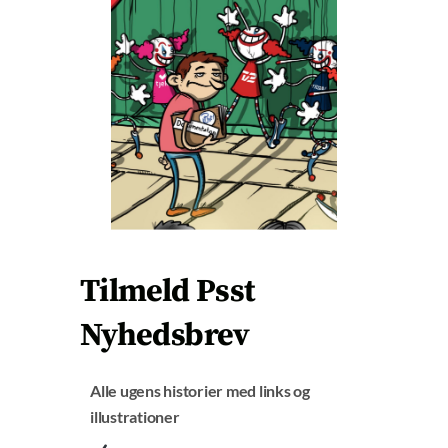
E
brug for hjælp.
T
H
I
Vi drømmer også om at lave både lyd og video, og en
S
fast podcast er øverst på listen.
M
O
D
Og så skylder vi vores fantastiske tegner, Mads
U
Ortmann (manden bag forsidebilledet), nogle penge.
L
E
Ikke sandt, Mads?
Det er de ting, vi vil bruge penge på.
Tilmeld Psst
Drømmen for 2025 er, at Psst! kan stå selv. Ikke med
fede månedslønninger, det regner vi ganske enkelt
Nyhedsbrev
ikke med, men så alle udgifter til site, podcast og evt.
video er betalt.
Alle ugens historier med links og
illustrationer
Fuld fart frem – men med konsekvenser