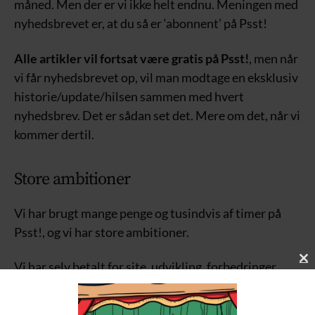
måned. Men der er vi ikke helt endnu. Meningen med
nyhedsbrevet er, at du så er ‘abonnent’ på Psst!
Alle artikler vil fortsat være gratis på Psst!
, men når
vi får nyhedsbrevet op, vil man modtage en eksklusiv
historie/update/hilsen sammen med hvert
nyhedsbrev. Det er sådan set det. Mere om det, når vi
kommer dertil.
Store ambitioner
Vi har brugt mange penge og tusindvis af timer på
Psst!, og vi har store ambitioner.
Vi har selv betalt for site, udvikling, forbedringer,
C
L
cookies, mails og billedrettigheder. Mange af de
O
udgifter er tilbagevendende, og vi er der, hvor vi har
S