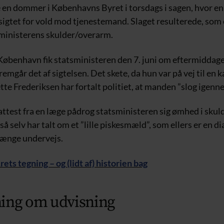
 en dommer i Københavns Byret i torsdags i sagen, hvor en
 sigtet for vold mod tjenestemand. Slaget resulterede, som
sministerens skulder/overarm.
 København fik statsministeren den 7. juni om eftermiddage
fremgår det af sigtelsen. Det skete, da hun var på vej til en 
te Frederiksen har fortalt politiet, at manden ”slog igenn
iattest fra en læge pådrog statsministeren sig ømhed i skul
å selv har talt om et ”lille piskesmæld”, som ellers er en d
 længe undervejs.
ts tegning – og (lidt af) historien bag
ing om udvisning