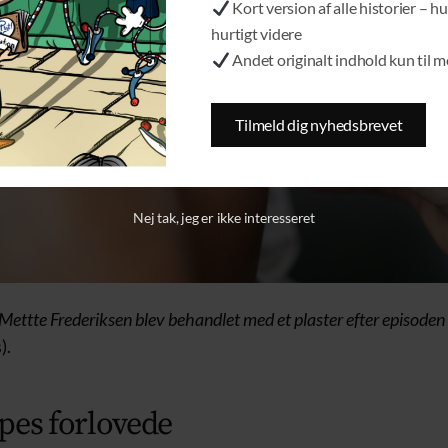
Kort version af alle historier – hu
hurtigt videre
Andet originalt indhold kun til 
Tilmeld dig nyhedsbrevet
Nej tak, jeg er ikke interesseret
 Mettte Frederiksen blev behandlet med et plaster efter episoden
).
pes forlovede