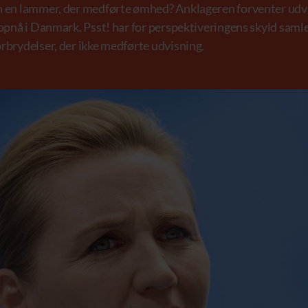
n en lammer, der medførte ømhed? Anklageren forventer udvi
 opnå i Danmark. Psst! har for perspektiveringens skyld saml
rbrydelser, der ikke medførte udvisning.