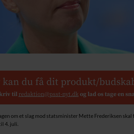
 kan du få dit produkt/budska
kriv til
redaktion@psst-nyt.dk
og lad os tage en sn
agen om et slag mod statsminister Mette Frederiksen skal f
l 4. juli.