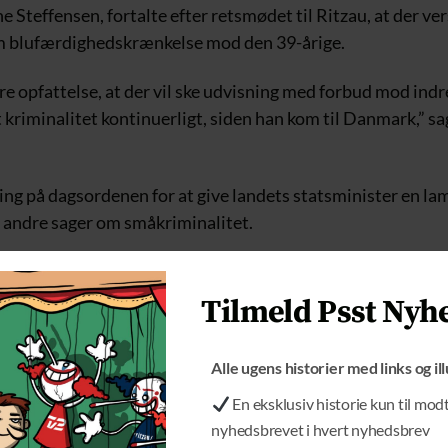
e Steffensen, fortalte efter retsmødet til Ritzau, at der ver
m blufærdighedskrænkelse mod den 39-årige.
re opfattelse, at der vil ske udvisning med forbud mod ind
 kriminalitet kontinuerligt, siden han kom til Danmark,” s
ing på dagsordenen for at give landets statsminister en la
 andre sager om småkriminalitet.
ringens skyld kigger vi nu på andre sager, der ikke gav udvi
Tilmeld Psst Nyh
Alle ugens historier med links og il
En eksklusiv historie kun til mod
nyhedsbrevet i hvert nyhedsbrev