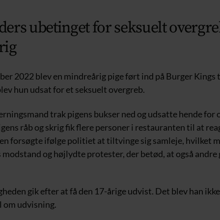
ers ubetinget for seksuelt overgr
rig
r 2022 blev en mindreårig pige ført ind på Burger Kings to
lev hun udsat for et seksuelt overgreb.
erningsmand trak pigens bukser ned og udsatte hende for
gens råb og skrig fik flere personer i restauranten til at rea
forsøgte ifølge politiet at tiltvinge sig samleje, hvilket 
s modstand og højlydte protester, der betød, at også andre
den gik efter at få den 17-årige udvist. Det blev han ikke, 
l om udvisning.