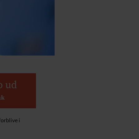
b ud
ak
orblive i