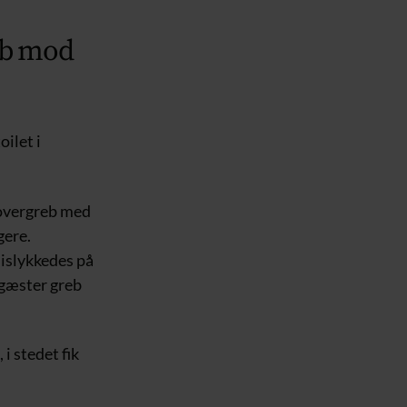
eb mod
ilet i
 overgreb med
gere.
mislykkedes på
 gæster greb
i stedet fik