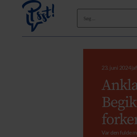
Søg
efter:
23. juni 2024
|
a
Ankla
Begik
forke
Var den fulde ma