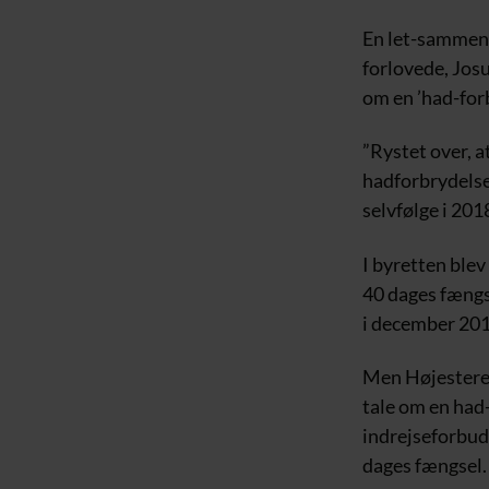
En let-sammenl
forlovede, Josu
om en ’had-for
”Rystet over, 
hadforbrydelse.
selvfølge i 201
I byretten blev
40 dages fængs
i december 201
Men Højesteret 
tale om en had
indrejseforbud
dages fængsel.