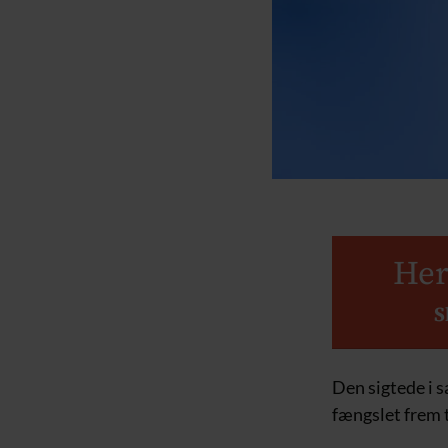
Her
S
Den sigtede i s
fængslet frem ti