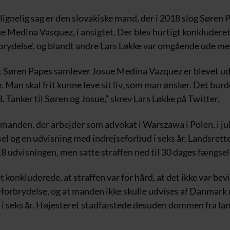
ignelig sag er den slovakiske mand, der i 2018 slog Søren
e Medina Vasquez, i ansigtet. Der blev hurtigt konkluderet,
brydelse’, og blandt andre Lars Løkke var omgående ude me
at Søren Papes samlever Josue Medina Vazquez er blevet ud
 Man skal frit kunne leve sit liv, som man ønsker. Det bur
8. Tanker til Søren og Josue,” skrev Lars Løkke på Twitter.
 manden, der arbejder som advokat i Warszawa i Polen, i ju
el og en udvisning med indrejseforbud i seks år. Landsret
8 udvisningen, men satte straffen ned til 30 dages fængsel
konkluderede, at straffen var for hård, at det ikke var bevis
-forbrydelse, og at manden ikke skulle udvises af Danmark
 i seks år. Højesteret stadfæstede desuden dommen fra la