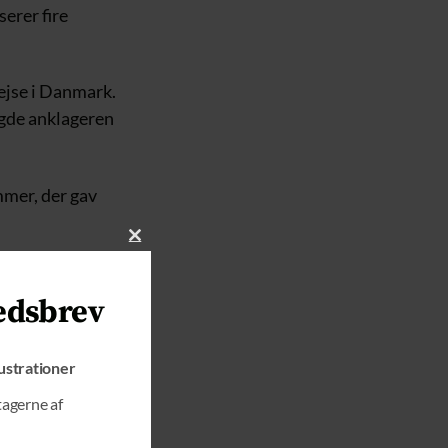
serer fire
rejse i Danmark.
agde anklageren
mmer, der gav
C
sning.
L
O
edsbrev
S
E
T
lustrationer
H
I
tagerne af
S
M