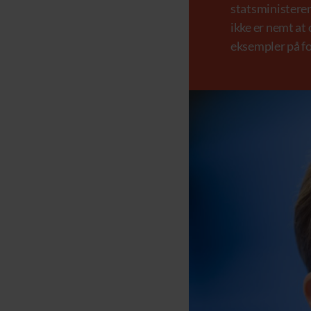
statsministere
ikke er nemt at
eksempler på fo