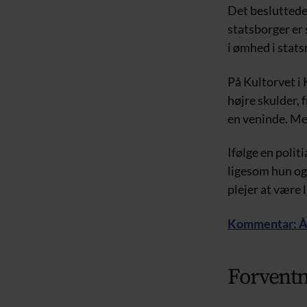
Det besluttede
statsborger er
i ømhed i stat
På Kultorvet i
højre skulder, 
en veninde. Met
Ifølge en polit
ligesom hun ogs
plejer at være
Kommentar: Åre
Forventn