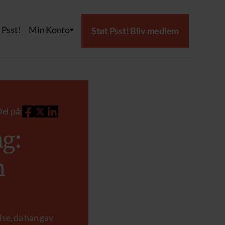
Psst!
Min Konto
Støt Psst! Bliv medlem
el på:
ng:
n
lse, da han gav