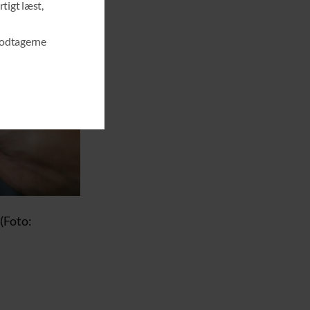
rtigt læst,
O
D
U
modtagerne
L
E
(Foto: