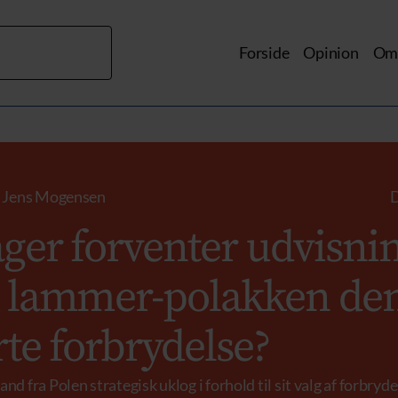
Forside
Opinion
Om 
f
Jens Mogensen
D
ger forventer udvisni
 lammer-polakken de
rte forbrydelse?
nd fra Polen strategisk uklog i forhold til sit valg af forbryde