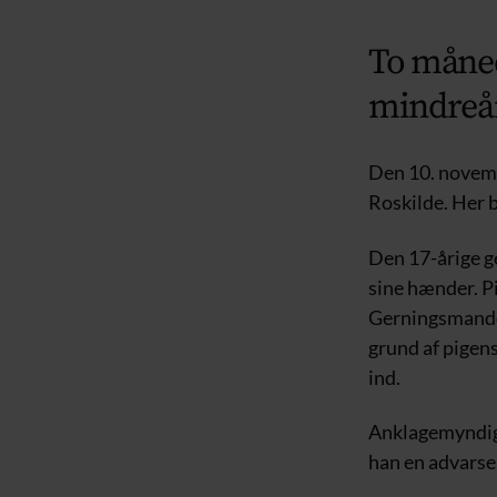
To måned
mindreå
Den 10. novembe
Roskilde. Her b
Den 17-årige g
sine hænder. Pi
Gerningsmanden 
grund af pigen
ind.
Anklagemyndighe
han en advarse