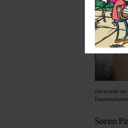
Det er uvist, om
Depositphotos
Søren Pa