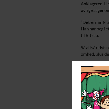
Anklageren, Lin
øvrige sager o
”Det er min kla
Han har begået
til Ritzau.
Så altså udvisn
ømhed, plus de
For perspektive