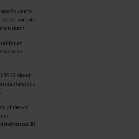
 Pape Poulsens
 at der var tale
d sin dom:
sat for en
de være en
li 2018 idømt
ten stadfæstede
.
t, at der var
 med
ndsretten på 30