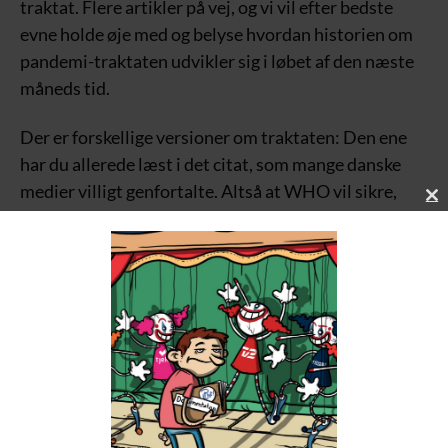
traktat. Flere artikler på vej, og vi vil efter bedste
evne holde øje med og belyse hvordan historien om
pandemi-traktaten udvikler sig i løbet af den næste
måneds tid.
Der er forskellige versioner om traktaten: Den ene
har du allerede læst i det citat, som mange danske
medier villigt genfortalte. Altså at WHO vil sikre,
C
være et instrument for, at verden er bedre rustet til
L
at forebygge og reagere mere effektivt, næste gang
O
S
en pandemi rammer.
E
T
H
En anden vidt udbredt version er, at WHO fra start
I
har brugt den planlagte pandemi-traktat til at søge
S
M
mere magt og voldsomt mange flere penge.
O
D
WHOs, myndighedernes og mediernes fortælling er,
U
L