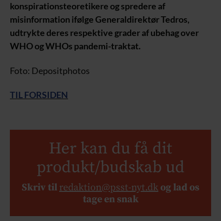
konspirationsteoretikere og spredere af
misinformation ifølge Generaldirektør Tedros,
udtrykte deres respektive grader af ubehag over
WHO og WHOs pandemi-traktat.
Foto: Depositphotos
TIL FORSIDEN
Her kan du få dit
produkt/budskab ud
Skriv til
redaktion@psst-nyt.dk
og lad os
tage en snak