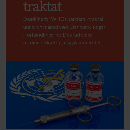
traktat
Deadline for WHOs pandemi-traktat
under en måned væk. Danmark indgår
i forhandlingerne. De altid enige
medier beskæftiger sig ikke med det.