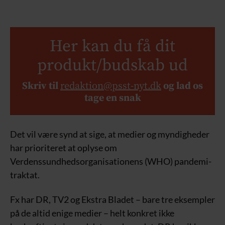
Her kan du få dit
produkt/budskab ud
Skriv til
redaktion@psst-nyt.dk
og lad os
tage en snak
Det vil være synd at sige, at medier og myndigheder
har prioriteret at oplyse om
Verdenssundhedsorganisationens (WHO) pandemi-
traktat.
Fx har DR, TV2 og Ekstra Bladet – bare tre eksempler
på de altid enige medier – helt konkret ikke