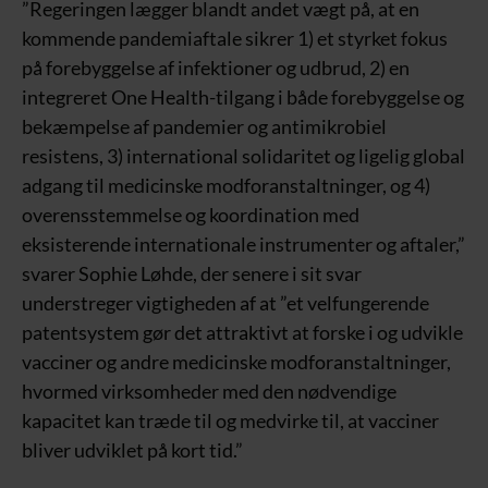
”Regeringen lægger blandt andet vægt på, at en
kommende pandemiaftale sikrer 1) et styrket fokus
på forebyggelse af infektioner og udbrud, 2) en
integreret One Health-tilgang i både forebyggelse og
bekæmpelse af pandemier og antimikrobiel
resistens, 3) international solidaritet og ligelig global
adgang til medicinske modforanstaltninger, og 4)
overensstemmelse og koordination med
eksisterende internationale instrumenter og aftaler,”
svarer Sophie Løhde, der senere i sit svar
understreger vigtigheden af at ”et velfungerende
patentsystem gør det attraktivt at forske i og udvikle
vacciner og andre medicinske modforanstaltninger,
hvormed virksomheder med den nødvendige
kapacitet kan træde til og medvirke til, at vacciner
bliver udviklet på kort tid.”