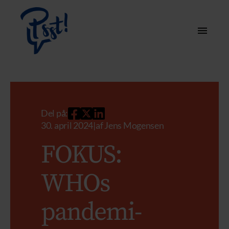
Del på:
30. april 2024
|
af
Jens Mogensen
FOKUS:
WHOs
pandemi-