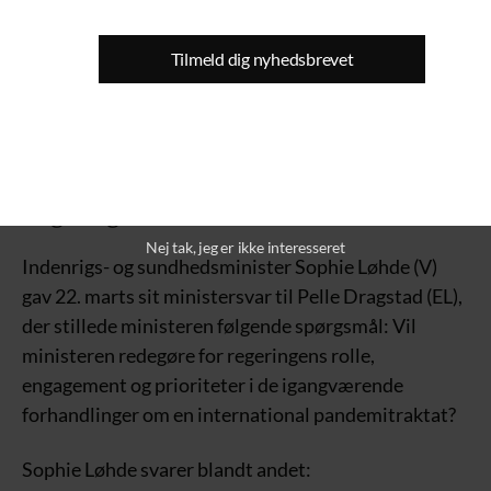
Tilmeld dig nyhedsbrevet
WHOs pandemi-traktat forventes færdig og underskrevet
senest 1. juni 2024
(Foto: Depositphotos)
Regeringen forhandler
Nej tak, jeg er ikke interesseret
Indenrigs- og sundhedsminister Sophie Løhde (V)
gav 22. marts sit ministersvar til Pelle Dragstad (EL),
der stillede ministeren følgende spørgsmål: Vil
ministeren redegøre for regeringens rolle,
engagement og prioriteter i de igangværende
forhandlinger om en international pandemitraktat?
Sophie Løhde svarer blandt andet: