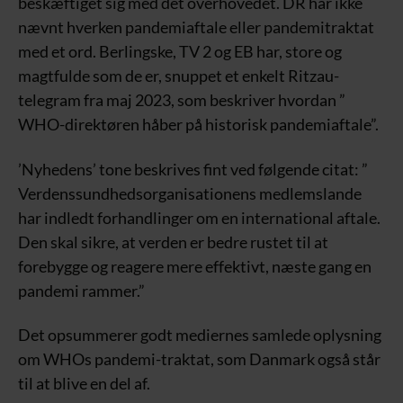
beskæftiget sig med det overhovedet. DR har ikke
nævnt hverken pandemiaftale eller pandemitraktat
med et ord. Berlingske, TV 2 og EB har, store og
magtfulde som de er, snuppet et enkelt Ritzau-
telegram fra maj 2023, som beskriver hvordan ”
WHO-direktøren håber på historisk pandemiaftale”.
’Nyhedens’ tone beskrives fint ved følgende citat: ”
Verdenssundhedsorganisationens medlemslande
har indledt forhandlinger om en international aftale.
Den skal sikre, at verden er bedre rustet til at
forebygge og reagere mere effektivt, næste gang en
pandemi rammer.”
Det opsummerer godt mediernes samlede oplysning
om WHOs pandemi-traktat, som Danmark også står
til at blive en del af.