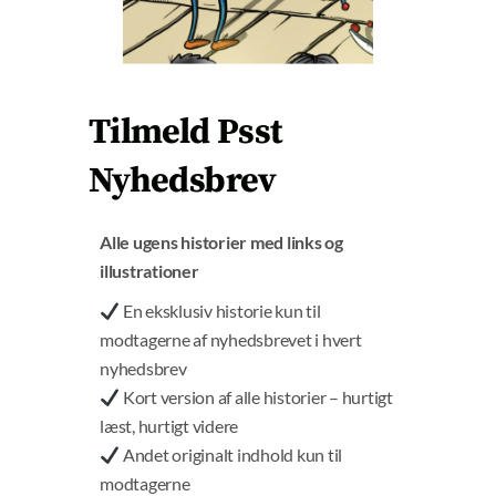
at WHO har gjort en stor positiv forskel og været en
E
forbilledlig leder i forhold til Covid-19. Den
fortælling er mange mennesker, der ser WHO som en
af de primære afsendere af løgn og bedrag i
Tilmeld Psst
forbindelse med Covid-19, stærkt uenige i.
Nyhedsbrev
Det seneste udkast til den samlede aftale hedder
A/INB/9/3 og er fra 13. marts 2024. Du kan se det
lige
her
Alle ugens historier med links og
illustrationer
En eksklusiv historie kun til
modtagerne af nyhedsbrevet i hvert
nyhedsbrev
Kort version af alle historier – hurtigt
læst, hurtigt videre
Andet originalt indhold kun til
modtagerne