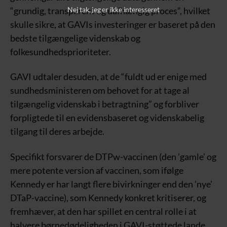
Nej tak, jeg er ikke interesseret
“grundig, transparent og uafhængig proces”, hvilket
skulle sikre, at GAVIs investeringer er baseret på den
bedste tilgængelige videnskab og
folkesundhedsprioriteter.
GAVI udtaler desuden, at de “fuldt ud er enige med
sundhedsministeren om behovet for at tage al
tilgængelig videnskab i betragtning” og forbliver
forpligtede til en evidensbaseret og videnskabelig
tilgang til deres arbejde.
Specifikt forsvarer de DTPw-vaccinen (den ’gamle’ og
mere potente version af vaccinen, som ifølge
Kennedy er har langt flere bivirkninger end den ’nye’
DTaP-vaccine), som Kennedy konkret kritiserer, og
fremhæver, at den har spillet en central rolle i at
halvere børnedødeligheden i GAVI-støttede lande