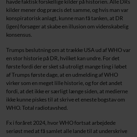
havde faktisk forskellige kilder på historien. Alle DRs
kilder mener dog præcis det samme, og hvis man var
konspiratorisk anlagt, kunne man få tanken, at DR
(igen) forsøger at skabe en illusion om videnskabelig
konsensus.
Trumps beslutning om at trække USA ud af WHO var
en stor historie på DR, hvilket kan undre. For det
første fordi der er sket så utroligt mange ting i løbet
af Trumps første dage, at en udmelding af WHO
virker som en meget lille historie, og for det andet
fordi, at det ikke er særligt længe siden, at medierne
ikke kunne piskes til at skrive et eneste bogstav om
WHO. Total radiotavshed.
Fx i foråret 2024, hvor WHO fortsat arbejdede
seriøst med at få samlet alle lande til at underskrive