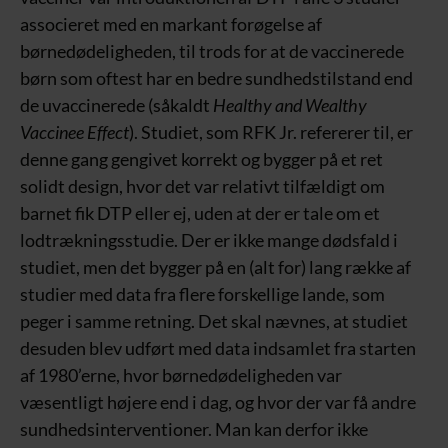
associeret med en markant forøgelse af
børnedødeligheden, til trods for at de vaccinerede
børn som oftest har en bedre sundhedstilstand end
de uvaccinerede (såkaldt
Healthy and Wealthy
Vaccinee Effect
). Studiet, som RFK Jr. refererer til, er
denne gang gengivet korrekt og bygger på et ret
solidt design, hvor det var relativt tilfældigt om
barnet fik DTP eller ej, uden at der er tale om et
lodtrækningsstudie. Der er ikke mange dødsfald i
studiet, men det bygger på en (alt for) lang række af
studier med data fra flere forskellige lande, som
peger i samme retning. Det skal nævnes, at studiet
desuden blev udført med data indsamlet fra starten
af 1980’erne, hvor børnedødeligheden var
væsentligt højere end i dag, og hvor der var få andre
sundhedsinterventioner. Man kan derfor ikke