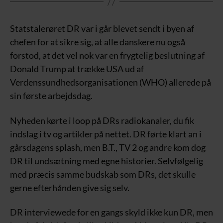
Statstalerøret DR var i går blevet sendt i byen af
chefen for at sikre sig, at alle danskere nu også
forstod, at det vel nok var en frygtelig beslutning af
Donald Trump at trække USA ud af
Verdenssundhedsorganisationen (WHO) allerede på
sin første arbejdsdag.
Nyheden kørte i loop på DRs radiokanaler, du fik
indslag i tv og artikler på nettet. DR førte klart an i
gårsdagens splash, men B.T., TV 2 og andre kom dog
DR til undsætning med egne historier. Selvfølgelig
med præcis samme budskab som DRs, det skulle
gerne efterhånden give sig selv.
DR interviewede for en gangs skyld ikke kun DR, men