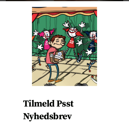
C
L
O
S
E
T
H
I
S
M
O
D
U
“Verdenssamfundet skylder børnene at tage dette meget
L
alvorligt og undersøge det til bunds.”
Frederik Schaltz-
E
Buchholzer perspektiverer en central del af grundlaget for
RFK Jr.’s beslutning for Psst!s læsere. Privatfoto.
Tilmeld Psst
Læs også: ‘De samme 10’: Frederik Schaltz-
Buchholzers svar
Nyhedsbrev
GAVI’s respons