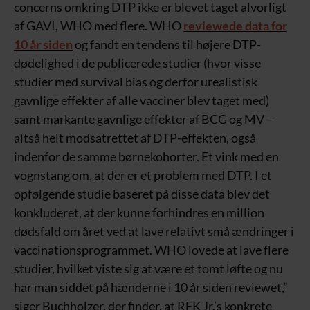
concerns omkring DTP ikke er blevet taget alvorligt
af GAVI, WHO med flere. WHO
reviewede data for
10 år siden
og fandt en tendens til højere DTP-
dødelighed i de publicerede studier (hvor visse
studier med survival bias og derfor urealistisk
gavnlige effekter af alle vacciner blev taget med)
samt markante gavnlige effekter af BCG og MV –
altså helt modsatrettet af DTP-effekten, også
indenfor de samme børnekohorter. Et vink med en
vognstang om, at der er et problem med DTP. I et
opfølgende studie baseret på disse data blev det
konkluderet, at der kunne forhindres en million
dødsfald om året ved at lave relativt små ændringer i
vaccinationsprogrammet. WHO lovede at lave flere
studier, hvilket viste sig at være et tomt løfte og nu
har man siddet på hænderne i 10 år siden reviewet,”
siger Buchholzer, der finder, at RFK Jr.’s konkrete