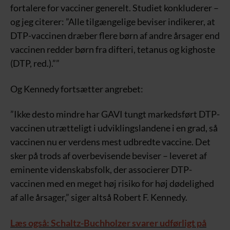
fortalere for vacciner generelt. Studiet konkluderer –
og jeg citerer: ”Alle tilgængelige beviser indikerer, at
DTP-vaccinen dræber flere børn af andre årsager end
vaccinen redder børn fra difteri, tetanus og kighoste
(DTP, red.).””
Og Kennedy fortsætter angrebet:
”Ikke desto mindre har GAVI tungt markedsført DTP-
vaccinen utrætteligt i udviklingslandene i en grad, så
vaccinen nu er verdens mest udbredte vaccine. Det
sker på trods af overbevisende beviser – leveret af
eminente videnskabsfolk, der associerer DTP-
vaccinen med en meget høj risiko for høj dødelighed
af alle årsager,” siger altså Robert F. Kennedy.
Læs også: Schaltz-Buchholzer svarer udførligt på