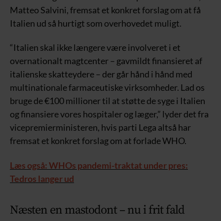
Matteo Salvini, fremsat et konkret forslag om at få
Italien ud så hurtigt som overhovedet muligt.
“Italien skal ikke længere være involveret i et
overnationalt magtcenter – gavmildt finansieret af
italienske skatteydere – der går hånd i hånd med
multinationale farmaceutiske virksomheder. Lad os
bruge de €100 millioner til at støtte de syge i Italien
og finansiere vores hospitaler og læger,” lyder det fra
vicepremierministeren, hvis parti Lega altså har
fremsat et konkret forslag om at forlade WHO.
Læs også: WHOs pandemi-traktat under pres:
Tedros langer ud
Næsten en mastodont – nu i frit fald