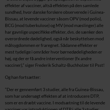
effekter af vacciner, altså effekten på den samlede
sundhed, hvor danske forskere observerede i Guinea-
Bissau, at levende vacciner såsom OPV (mod polio),
BCG (mod tuberkulose) og MV (mod mæslinger) alle
har gavnlige uspecifikke effekter, dvs. de sænker den
overordnede dødelighed, også når beskyttelsen mod
målsygdommen er fraregnet. Sådanne effekter er
mest tydelige i områder hvor børnedødeligheden er
høj, og der er få andre interventioner (fx andre
vacciner),” siger Frederik Schaltz-Buchholzer til Psst!
Og han fortsætter:
”Der er gennemført 3 studier, alle fra Guinea-Bissau,
som har undersøgt effekten af at introducere DTP,
som er en dræbt vaccine. I modsætning til de levende
vacciner var introduktionen af DTP i alle 3 studier