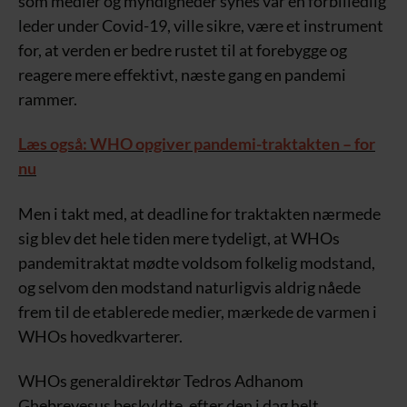
som medier og myndigheder synes var en forbilledlig
leder under Covid-19, ville sikre, være et instrument
for, at verden er bedre rustet til at forebygge og
reagere mere effektivt, næste gang en pandemi
rammer.
Læs også: WHO opgiver pandemi-traktakten – for
nu
Men i takt med, at deadline for traktakten nærmede
sig blev det hele tiden mere tydeligt, at WHOs
pandemitraktat mødte voldsom folkelig modstand,
og selvom den modstand naturligvis aldrig nåede
frem til de etablerede medier, mærkede de varmen i
WHOs hovedkvarterer.
WHOs generaldirektør Tedros Adhanom
Ghebreyesus beskyldte, efter den i dag helt