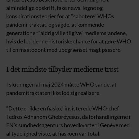
almindelige opskrift, fake news, løgne og
konspirationsteorier for at “sabotere” WHOs
pandemi-traktat, og sagde, at kommende
generationer “aldrig ville tilgive” medlemslandene,
hvis de lod denne historiske chance for at gøre WHO
til en mastodont med ubegrænset magt passere.
I det mindste tilbyder medierne trøst
I slutningen af maj 2024 måtte WHO sande, at
pandemitraktaten ikke lod sig realisere.
“Dette er ikke en fiasko,” insisterede WHO-chef
Tedros Adhanom Ghebreyesus, da forhandlingerne i
FN’s sundhedsagenturs hovedkvarter i Genève med
al tydelighed viste, at fiaskoen var total.