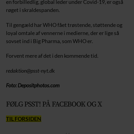
en forbilledlig, global leder under Covid-19, er også
røget i skraldespanden.
Til gengæld har WHO fået trøstende, støttende og
loyal omtale af vennerne i medierne, der er lige så
sovset ind i Big Pharma, som WHO er.
Forvent mere af det i den kommende tid.
redaktion@psst-nyt.d
k
Foto: Depositphotos.com
FØLG PSST! PÅ FACEBOOK OG X
TIL FORSIDEN