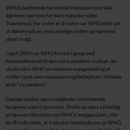
WHOs buldrende færd mod implosion stod ikke
ligefrem i kortene for bare måneder siden.
Tværtimod. For under et år siden var WHO efter alt
at dømme på vej mod utrolige midler og nærmest
uhørt magt.
I april 2024 var WHO fortsat i gang med
forberedelserne til den store pandemi-traktat, der
skulle sikre WHO en voldsom mangedobling af
midler samt overnationale magtbeføjelser i tilfælde
af en “ny pandemi”.
Danske medier og myndigheder informerede
borgerne yderst sparsomt. Skulle du være så heldig
at læse en lille notits om WHOs megaprojekt, ville
du få indtrykket, at traktaten handlede om, at WHO,