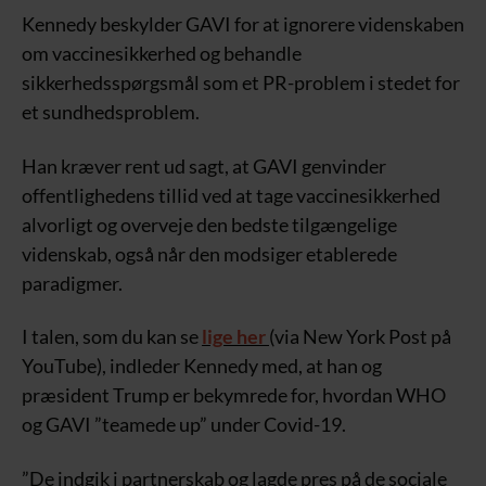
Kennedy beskylder GAVI for at ignorere videnskaben
om vaccinesikkerhed og behandle
sikkerhedsspørgsmål som et PR-problem i stedet for
et sundhedsproblem.
Han kræver rent ud sagt, at GAVI genvinder
offentlighedens tillid ved at tage vaccinesikkerhed
alvorligt og overveje den bedste tilgængelige
videnskab, også når den modsiger etablerede
paradigmer.
I talen, som du kan se
lige her
(via New York Post på
YouTube), indleder Kennedy med, at han og
præsident Trump er bekymrede for, hvordan WHO
og GAVI ”teamede up” under Covid-19.
”De indgik i partnerskab og lagde pres på de sociale