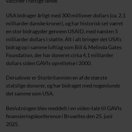
vacciner i fattige lande.
USA bidrager årligt med 300 millioner dollars (ca. 2,1
milliarder danske kroner), og har historisk set været
en stor bidragyder gennem USAID, med næsten 5
milliarder dollars i støtte. Alt i alt bringer det USA’s
bidrag op i samme luftlag som Bill & Melinda Gates
Foundation, der har doneret cirka 4,1 milliarder
dollars siden GAVIs oprettelse i 2000.
Derudover er Storbritannien en af de største
statslige donorer, og har bidraget med nogenlunde
det samme som USA.
Beslutningen blev meddelt i en video-tale til GAVIs
finansieringskonference i Bruxelles den 25. juni
2025.