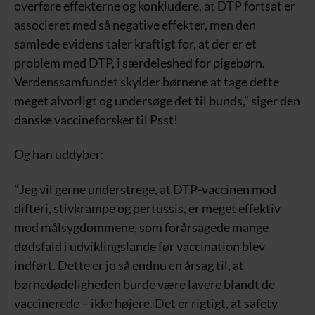
overføre effekterne og konkludere, at DTP fortsat er
associeret med så negative effekter, men den
samlede evidens taler kraftigt for, at der er et
problem med DTP, i særdeleshed for pigebørn.
Verdenssamfundet skylder børnene at tage dette
meget alvorligt og undersøge det til bunds,” siger den
danske vaccineforsker til Psst!
Og han uddyber:
”Jeg vil gerne understrege, at DTP-vaccinen mod
difteri, stivkrampe og pertussis, er meget effektiv
mod målsygdommene, som forårsagede mange
dødsfald i udviklingslande før vaccination blev
indført. Dette er jo så endnu en årsag til, at
børnedødeligheden burde være lavere blandt de
vaccinerede – ikke højere. Det er rigtigt, at safety