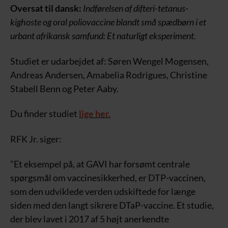
Oversat til dansk:
Indførelsen af difteri-tetanus-
kighoste og oral poliovaccine blandt små spædbørn i et
urbant afrikansk samfund: Et naturligt eksperiment.
Studiet er udarbejdet af: Søren Wengel Mogensen,
Andreas Andersen, Amabelia Rodrigues, Christine
Stabell Benn og Peter Aaby.
Du finder studiet
lige her.
RFK Jr. siger:
”Et eksempel på, at GAVI har forsømt centrale
spørgsmål om vaccinesikkerhed, er DTP-vaccinen,
som den udviklede verden udskiftede for længe
siden med den langt sikrere DTaP-vaccine. Et studie,
der blev lavet i 2017 af 5 højt anerkendte