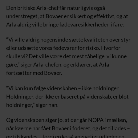
Den britiske Arla-chef får naturligvis også
understreget, at Bovaer er sikkert og effektivt, og at
Arla aldrig ville bringe fødevaresikkerheden i fare:
“Vi ville aldrig nogensinde sætte kvaliteten over styr
eller udsætte vores fødevarer for risiko. Hvorfor
skulle vi? Det ville være det mest tåbelige, vi kunne
gøre,” siger Arla-chefen, og erklærer, at Arla
fortsætter med Bovaer.
“Vi kan kun følge videnskaben – ikke holdninger.
Holdninger, der ikke er baseret på videnskab, er blot
holdninger,” siger han.
Og videnskaben siger jo, at der går NOPA i mælken,
når køerne har fået Bovaer i foderet, og det tillades –
og tilskyndes – fordi en ko så angiveligt udleder en