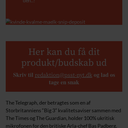
den..?
Her kan du få dit
produkt/budskab ud
Skriv til
og lad os
redaktion@psst-nyt.dk
tage en snak
The Telegraph, der betragtes som en af
Storbritanniens “Big 3” kvalitetsaviser sammen med
The Times og The Guardian, holder 100% ukritisk
mikrofonen for den britiske Arla-chef Bas Padberg.