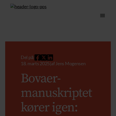
Del på:
18. marts 2025
|
af
Jens Mogensen
Bovaer-
manuskriptet
kører igen: