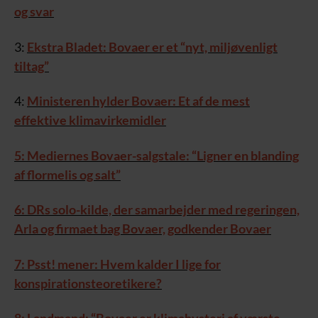
og svar
3:
Ekstra Bladet: Bovaer er et “nyt, miljøvenligt
tiltag”
4:
Ministeren hylder Bovaer: Et af de mest
effektive klimavirkemidler
5: Mediernes Bovaer-salgstale: “Ligner en blanding
af flormelis og salt”
6: DRs solo-kilde, der samarbejder med regeringen,
Arla og firmaet bag Bovaer, godkender Bovaer
7: Psst! mener: Hvem kalder I lige for
konspirationsteoretikere?