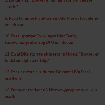
8: Landmand: “Bovaer er klimahysteri af værste
skuffe”
9: Psst! kommer kritikken i møde: Her er fordelene
ved Bovaer
10: Psst! spørger Forbrugerrådet Tænk,
Fødevarestyrelsen og DTU om Bovaer
11: En af DKs største eksperter på koen: ”Bovaer er
fuldstændigt vanvittigt”
12: Psst!s næste skridt med Bovaer: HVAD er i
mælken?
13: Bovaer efterlader 3-Nitrooxypropionsyre i din
mælk