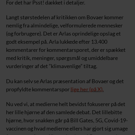
For det har Psst! dækket i detaljer.
Langt størstedelen af kritikken om Bovaer kommer
nemlig fra almindelige, velformulerede mennesker
(og forbrugere). Det er Arlas oprindelige opslag et
godt eksempel på. Arla lukkede efter 13.400
kommentarer for kommentarsporet, der er spækket
med kritik, meninger, spørgsmål og umiddelbare
vurderinger af det ”klimavenlige” tiltag.
Du kan selv se Arlas præsentation af Bovaer og det
propfyldte kommentarspor
lige her (på X).
Nu ved vi, at medierne helt bevidst fokuserer på det
her lille hjørne af den samlede debat. Det lillebitte
hjørne, hvor snakken går på Bill Gates, 5G, Covid-19-
vaccinen og hvad medierne ellers har gjort sig umage