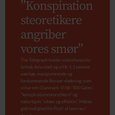
”Konspiration
steoretikere
angriber
vores smør”
The Telegraph holder mikrofonen for
britisk Arla-chef, og vi får 1:1 samme
uærlige, manipulerende og
fordummende Bovaer-dækning, som
vi har set i Danmark. Vi får ”Bill Gates”,
”konspirationsteoretikere” og
naturligvis ”sikker og effektiv”. Måske
god mulighed for Psst! at lave rav i