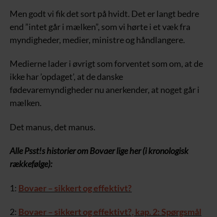
Men godt vi fik det sort på hvidt. Det er langt bedre
end ”intet går i mælken”, som vi hørte i et væk fra
myndigheder, medier, ministre og håndlangere.
Medierne lader i øvrigt som forventet som om, at de
ikke har ’opdaget’, at de danske
fødevaremyndigheder nu anerkender, at noget går i
mælken.
Det manus, det manus.
Alle Psst!s historier om Bovaer lige her (i kronologisk
rækkefølge):
1:
Bovaer – sikkert og effektivt?
2:
Bovaer – sikkert og effektivt?, kap. 2: Spørgsmål