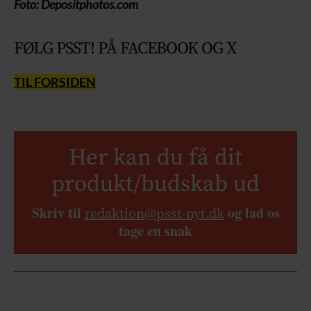
Foto: Depositphotos.com
FØLG PSST! PÅ FACEBOOK OG X
TIL FORSIDEN
Her kan du få dit
produkt/budskab ud
Skriv til
og lad os
redaktion@psst-nyt.dk
tage en snak