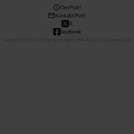
Om Psst!
Kontakt Psst!
X
facebook
Copyright 2024 Psst!
Vilkår og betingelser
Privatlivspolitik
Cookiepolitik