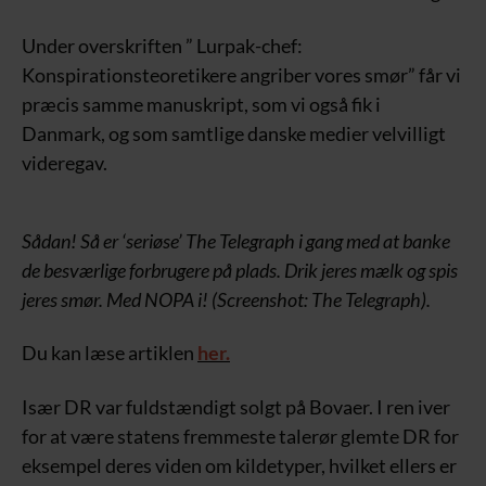
Under overskriften ” Lurpak-chef:
Konspirationsteoretikere angriber vores smør” får vi
præcis samme manuskript, som vi også fik i
Danmark, og som samtlige danske medier velvilligt
videregav.
Sådan! Så er ‘seriøse’ The Telegraph i gang med at banke
de besværlige forbrugere på plads. Drik jeres mælk og spis
jeres smør. Med NOPA i! (Screenshot: The Telegraph).
Du kan læse artiklen
her.
Især DR var fuldstændigt solgt på Bovaer. I ren iver
for at være statens fremmeste talerør glemte DR for
eksempel deres viden om kildetyper, hvilket ellers er