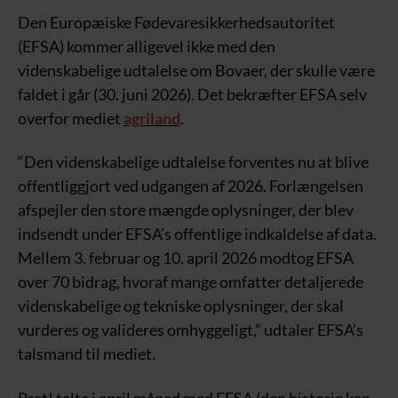
Den Europæiske Fødevaresikkerhedsautoritet
(EFSA) kommer alligevel ikke med den
videnskabelige udtalelse om Bovaer, der skulle være
faldet i går (30. juni 2026). Det bekræfter EFSA selv
overfor mediet
agriland
.
“Den videnskabelige udtalelse forventes nu at blive
offentliggjort ved udgangen af 2026. Forlængelsen
afspejler den store mængde oplysninger, der blev
indsendt under EFSA’s offentlige indkaldelse af data.
Mellem 3. februar og 10. april 2026 modtog EFSA
over 70 bidrag, hvoraf mange omfatter detaljerede
videnskabelige og tekniske oplysninger, der skal
vurderes og valideres omhyggeligt,” udtaler EFSA’s
talsmand til mediet.
Psst! talte i april måned med EFSA (den historie kan