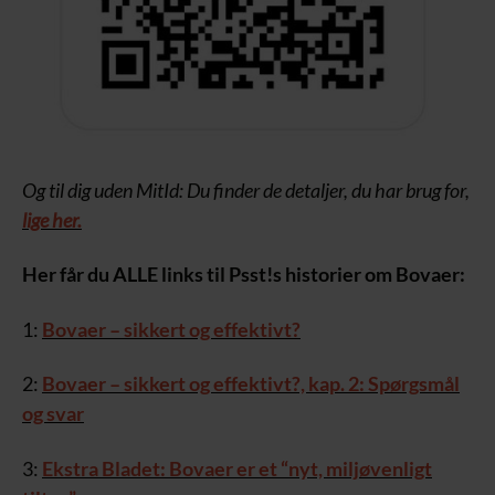
Og til dig uden MitId: Du finder de detaljer, du har brug for,
lige her.
Her får du ALLE links til Psst!s historier om Bovaer:
1:
Bovaer – sikkert og effektivt?
2:
Bovaer – sikkert og effektivt?, kap. 2: Spørgsmål
og svar
3:
Ekstra Bladet: Bovaer er et “nyt, miljøvenligt