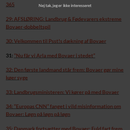
365
Nej tak, jeg er ikke interesseret
29: AFSLØRING: Landbrug & Fødevarers ekstreme
Bovaer-dobbeltspil
30: Velkommen til Psst!s dækning af Bovaer
31:
”Nu får vi Arla med Bovaer i stedet”
32: Den første landmand står frem: Bovaer gør mine
køer syge
33: Landbrugsministeren: Vi kører på med Bovaer
34: “Europas CNN” fanget i vild misinformation om
Bovaer: Løgn på løgn på løgn
35: Danmark fortsætter med Bovaer: Fuld fart frem