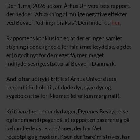
Den 1. maj 2026 udkom Århus Universitets rapport,
der hedder ”Afdækning af mulige negative effekter
ved Bovaer-fodring i praksis”. Den finder du
her.
Rapportens konklusion er, at der er ingen samlet
stigning i dødelighed eller fald i mælkeydelse, og det
er jo godt nyt for de meget få, men meget
indflydelsesrige, støtter af Bovaer i Danmark.
Andre har udtrykt kritik af Århus Universitets
rapport i forhold til, at døde dyr, syge dyr og
sygebokse tæller ikke med (eller kun marginalt).
Kritikere (herunder dyrlæger, Dyrenes Beskyttelse
og landmænd) peger på, at rapporten baserer sig på
behandlede dyr – altså køer, der har fået
receptpligtig medicin. Køer, der ’bare’ mistrives, har