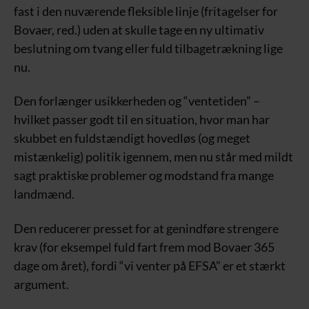
fast i den nuværende fleksible linje (fritagelser for
Bovaer, red.) uden at skulle tage en ny ultimativ
beslutning om tvang eller fuld tilbagetrækning lige
nu.
Den forlænger usikkerheden og “ventetiden” –
hvilket passer godt til en situation, hvor man har
skubbet en fuldstændigt hovedløs (og meget
mistænkelig) politik igennem, men nu står med mildt
sagt praktiske problemer og modstand fra mange
landmænd.
Den reducerer presset for at genindføre strengere
krav (for eksempel fuld fart frem mod Bovaer 365
dage om året), fordi “vi venter på EFSA” er et stærkt
argument.