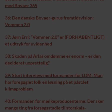
mod Bovaer 365
36: Den danske Bovaer-gurus fremtidsvision:
Vommen 2.0
37: Jørn Erri: ”Vommen 2.0” er (FORHÅBENTLIGT)
et udtryk for uvidenhed
38: Skaden på Arlas omdømme er enorm – er den
decideret uoprettelig?
39: Stort interview med formanden for LDM: Man
har foregøglet folk en løsning på et påstået
klimaproblem
40: Formanden for mælkeproducenterne: Der sker
mange ting fra forsøgsstadie til storskala-