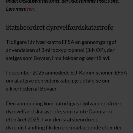
andet eksklusive historier, der ikke rammer Psst!s site.
Læs mere
her.
Statsbeordret dyrevelfærdskatastrofe
Tidligere i år iværksatte EFSA en gennemgang af
anvendelsen af 3-nirooxypropanol (3-NOP), der
sælges som Bovaer, i malkekøer og køer til avl.
I december 2025 anmodede EU-Kommissionen EFSA
om at afgive den videnskabelige udtalelse om
sikkerheden af Bovaer.
Den anmodning kom naturligvis i kølvandet på den
dyrevelfærdskatastrofe, som ramte Danmark i
efteråret 2025, hvor den statsbeordrede
dyremishandling fik den ene mælkebonde efter den