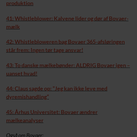
produktion
41: Whistleblower: Kalvene lider og dør af Bovaer-
mælk
42: Whistlebloweren bag Bovaer 365-afsløringen
står frem: Ingen tør tage ansvar!
43: To danske mælkebønder: ALDRIG Bovaer igen –
uanset hvad!
44: Claus sagde op: ”Jeg kan ikke leve med
dyremishandling”
45: Århus Universitet: Bovaer ændrer
mælkeanalyser
Også om Bovaer: