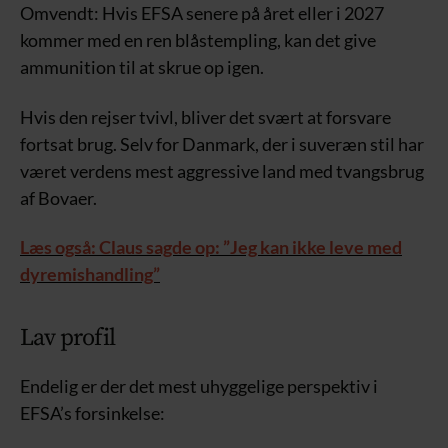
Omvendt: Hvis EFSA senere på året eller i 2027
kommer med en ren blåstempling, kan det give
ammunition til at skrue op igen.
Hvis den rejser tvivl, bliver det svært at forsvare
fortsat brug. Selv for Danmark, der i suveræn stil har
været verdens mest aggressive land med tvangsbrug
af Bovaer.
Læs også: Claus sagde op: ”Jeg kan ikke leve med
dyremishandling”
Lav profil
Endelig er der det mest uhyggelige perspektiv i
EFSA’s forsinkelse: