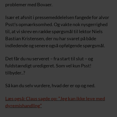
problemer med Bovaer.
Især et afsnit i pressemeddelelsen fangede for alvor
Psst!s opmærksomhed. Og vakte nok nysgerrighed
til, at vi skrev en række spørgsmål til lektor Niels
Bastian Kristensen, der nu har svaret på både
indledende og senere også opfølgende spørgsmål.
Det får du nu serveret – fra start til slut – og
fuldstændigt uredigeret. Som vel kun Psst!
tilbyder..?
Så kan du selv vurdere, hvad der er op og ned.
Læs også: Claus sagde op: ”Jeg kan ikke leve med
dyremishandling”