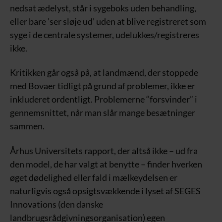
nedsat ædelyst, står i sygeboks uden behandling,
eller bare ’ser sløje ud’ uden at blive registreret som
syge i de centrale systemer, udelukkes/registreres
ikke.
Kritikken går også på, at landmænd, der stoppede
med Bovaer tidligt på grund af problemer, ikke er
inkluderet ordentligt. Problemerne “forsvinder” i
gennemsnittet, når man slår mange besætninger
sammen.
Århus Universitets rapport, der altså ikke – ud fra
den model, de har valgt at benytte – finder hverken
øget dødelighed eller fald i mælkeydelsen er
naturligvis også opsigtsvækkende i lyset af SEGES
Innovations (den danske
landbrugsrådgivningsorganisation) egen