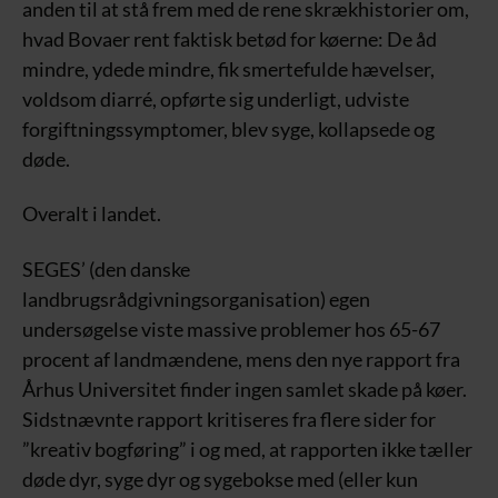
anden til at stå frem med de rene skrækhistorier om,
hvad Bovaer rent faktisk betød for køerne: De åd
mindre, ydede mindre, fik smertefulde hævelser,
voldsom diarré, opførte sig underligt, udviste
forgiftningssymptomer, blev syge, kollapsede og
døde.
Overalt i landet.
SEGES’ (den danske
landbrugsrådgivningsorganisation) egen
undersøgelse viste massive problemer hos 65-67
procent af landmændene, mens den nye rapport fra
Århus Universitet finder ingen samlet skade på køer.
Sidstnævnte rapport kritiseres fra flere sider for
”kreativ bogføring” i og med, at rapporten ikke tæller
døde dyr, syge dyr og sygebokse med (eller kun