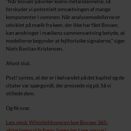
“Når Bovaer påvirker koens metandannelse, så
forskyder vi potentielt omsætningen af mange
komponenter i vommen. Når analysemodellerne er
udviklet på mælk fra køer, der ikke har fået Bovaer,
kan ændringer i mælkens sammensætning betyde, at
modellerne begynder at fejlfortolke signalerne,” siger
Niels Bastian Kristensen.
Afsnit slut.
Psst! syntes, at der er i kølvandet på det kapitel og de
citater var spørgsmål, der pressede sig på. Så vi
stillede dem.
Og fik svar.
Læs også: Whistlebloweren bag Bovaer 365-
afsløringen står frem: Ingen tør tage ansvar!