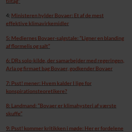
tiltag”
4:
Ministeren hylder Bovaer: Et af de mest
effektive klimavirkemidler
5: Mediernes Bovaer-salgstale: “Ligner en blanding
af flormelis og salt”
6: DRs solo-kilde, der samarbejder med regeringen,
Arla og firmaet bag Bovaer, godkender Bovaer
7: Psst! mener: Hvem kalder I lige for
konspirationsteoretikere?
8: Landmand: “Bovaer er klimahysteri af værste
skuffe”
9: Psst! kommer kritikken i møde: Her er fordelene