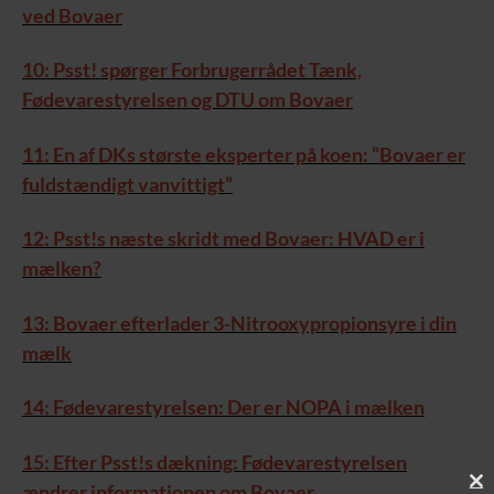
ved Bovaer
10: Psst! spørger Forbrugerrådet Tænk,
Fødevarestyrelsen og DTU om Bovaer
11: En af DKs største eksperter på koen: ”Bovaer er
fuldstændigt vanvittigt”
12: Psst!s næste skridt med Bovaer: HVAD er i
mælken?
13: Bovaer efterlader 3-Nitrooxypropionsyre i din
mælk
14: Fødevarestyrelsen: Der er NOPA i mælken
15: Efter Psst!s dækning: Fødevarestyrelsen
ændrer informationen om Bovaer