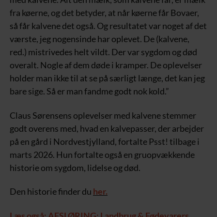
fra køerne, og det betyder, at når køerne får Bovaer,
så får kalvene det også. Og resultatet var noget af det
værste, jeg nogensinde har oplevet. De (kalvene,
red.) mistrivedes helt vildt. Der var sygdom og død
overalt. Nogle af dem døde i kramper. De oplevelser
holder man ikke til at se på særligt længe, det kan jeg
bare sige. Så er man fandme godt nok kold.”
Claus Sørensens oplevelser med kalvene stemmer
godt overens med, hvad en kalvepasser, der arbejder
på en gård i Nordvestjylland, fortalte Psst! tilbage i
marts 2026. Hun fortalte også en gruopvækkende
historie om sygdom, lidelse og død.
Den historie finder du
her.
Læs også: AFSLØRING: Landbrug & Fødevarers