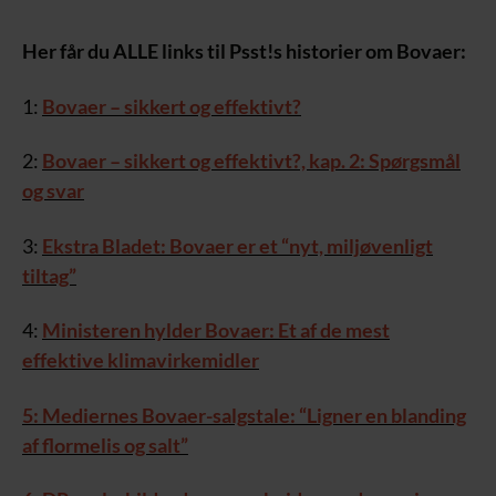
Her får du ALLE links til Psst!s historier om Bovaer:
1:
Bovaer – sikkert og effektivt?
2:
Bovaer – sikkert og effektivt?, kap. 2: Spørgsmål
og svar
3:
Ekstra Bladet: Bovaer er et “nyt, miljøvenligt
tiltag”
4:
Ministeren hylder Bovaer: Et af de mest
effektive klimavirkemidler
5: Mediernes Bovaer-salgstale: “Ligner en blanding
af flormelis og salt”