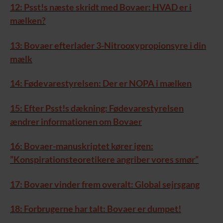
12: Psst!s næste skridt med Bovaer: HVAD er i
mælken?
13: Bovaer efterlader 3-Nitrooxypropionsyre i din
mælk
14: Fødevarestyrelsen: Der er NOPA i mælken
15: Efter Psst!s dækning: Fødevarestyrelsen
ændrer informationen om Bovaer
16: Bovaer-manuskriptet kører igen:
”Konspirationsteoretikere angriber vores smør”
17: Bovaer vinder frem overalt: Global sejrsgang
18: Forbrugerne har talt: Bovaer er dumpet!