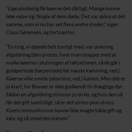
”Lige pludselig fik køerne det dårligt. Mange kunne
ikke rejse sig. Nogle af dem døde. Det var akkurat det
samme, som vi nu har set flere andre steder,” siger
Claus Sørensen, og fortsætter:
”En ting, vi døjede helt tovligt med, var omkring
afgoldning (den proces, hvor man stopper med at
malke køerne i slutningen af laktationen, så de går i
goldperiode (tørperiode) før næste kælvning, red.).
Køerne ville smide (abortere, red.) kalven. Men det er
jo klart, for Bovaer er ikke godkendt til drægtige dyr.
Sådan en afgoldning stresser jo en ko, og hvis den så
får det gift samtidigt, så er det stress plus stress.
Koens immunforsvar kunne ikke magte både gift og
kalv, og så smed den kalven.”