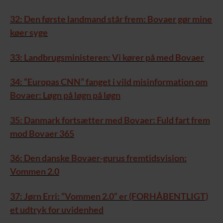
32: Den første landmand står frem: Bovaer gør mine
køer syge
33: Landbrugsministeren: Vi kører på med Bovaer
34: “Europas CNN” fanget i vild misinformation om
Bovaer: Løgn på løgn på løgn
35: Danmark fortsætter med Bovaer: Fuld fart frem
mod Bovaer 365
36: Den danske Bovaer-gurus fremtidsvision:
Vommen 2.0
37: Jørn Erri: ”Vommen 2.0” er (FORHÅBENTLIGT)
et udtryk for uvidenhed