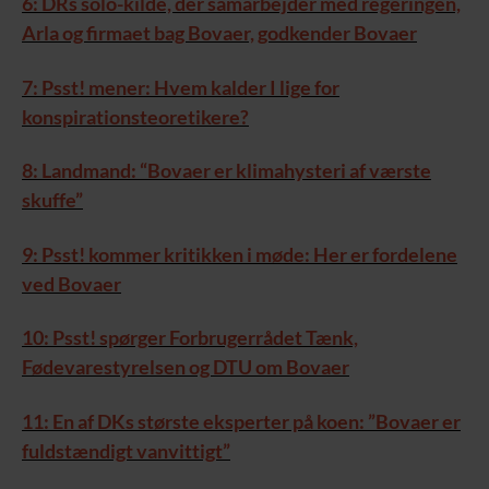
6: DRs solo-kilde, der samarbejder med regeringen,
Arla og firmaet bag Bovaer, godkender Bovaer
7: Psst! mener: Hvem kalder I lige for
konspirationsteoretikere?
8: Landmand: “Bovaer er klimahysteri af værste
skuffe”
9: Psst! kommer kritikken i møde: Her er fordelene
ved Bovaer
10: Psst! spørger Forbrugerrådet Tænk,
Fødevarestyrelsen og DTU om Bovaer
11: En af DKs største eksperter på koen: ”Bovaer er
fuldstændigt vanvittigt”