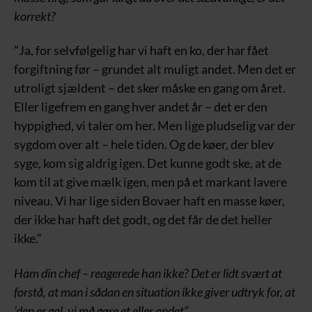
korrekt?
”Ja, for selvfølgelig har vi haft en ko, der har fået
forgiftning før – grundet alt muligt andet. Men det er
utroligt sjældent – det sker måske en gang om året.
Eller ligefrem en gang hver andet år – det er den
hyppighed, vi taler om her. Men lige pludselig var der
sygdom over alt – hele tiden. Og de køer, der blev
syge, kom sig aldrig igen. Det kunne godt ske, at de
kom til at give mælk igen, men på et markant lavere
niveau. Vi har lige siden Bovaer haft en masse køer,
der ikke har haft det godt, og det får de det heller
ikke.”
Ham din chef – reagerede han ikke? Det er lidt svært at
forstå, at man i sådan en situation ikke giver udtryk for, at
’den er gal, vi må gøre et eller andet”.