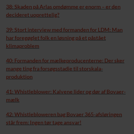
38: Skaden på Arlas omdømme er enorm – er den
decideret uoprettelig?
39: Stort interview med formanden for LDM: Man
har foregøglet folk en løsning på et påstået
klimaproblem
40: Formanden for mælkeproducenterne: Der sker
mange ting fra forsøgsstadie til storskala-
produktion
41: Whistleblower: Kalvene lider og dør af Bovaer-
mælk
42: Whistlebloweren bag Bovaer 365-afsløringen
står frem: Ingen tør tage ansvar!