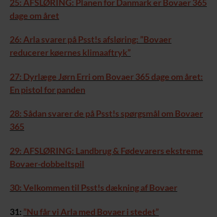
25: AFSLØRING: Planen for Danmark er Bovaer 365
dage om året
26: Arla svarer på Psst!s afsløring: ”Bovaer
reducerer køernes klimaaftryk”
27: Dyrlæge Jørn Erri om Bovaer 365 dage om året:
En pistol for panden
28: Sådan svarer de på Psst!s spørgsmål om Bovaer
365
29: AFSLØRING: Landbrug & Fødevarers ekstreme
Bovaer-dobbeltspil
30: Velkommen til Psst!s dækning af Bovaer
31:
”Nu får vi Arla med Bovaer i stedet”