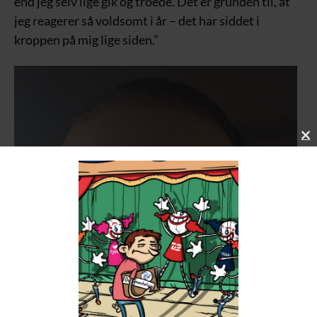
end jeg selv lige gik og troede. Det er grunden til, at
jeg reagerer så voldsomt i år – det har siddet i
kroppen på mig lige siden.”
C
L
O
S
E
T
H
I
S
M
O
D
U
L