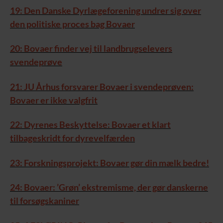
19: Den Danske Dyrlægeforening undrer sig over
den politiske proces bag Bovaer
20: Bovaer finder vej til landbrugselevers
svendeprøve
21: JU Århus forsvarer Bovaer i svendeprøven:
Bovaer er ikke valgfrit
22: Dyrenes Beskyttelse: Bovaer et klart
tilbageskridt for dyrevelfærden
23: Forskningsprojekt: Bovaer gør din mælk bedre!
24: Bovaer: ’Grøn’ ekstremisme, der gør danskerne
til forsøgskaniner