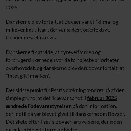
2025.
Danskerne blev fortalt, at Bovaer var et ”klima- og
miljøvenligt tiltag”, der var sikkert og effektivt.
Gennemtestet i årevis.
Danskerne fik at vide, at dyrevelfærden og
forbrugersikkerheden var de to højeste prioriteter
overhovedet, og danskerne blev derudover fortalt, at
”intet gik i mælken”.
Det sidste punkt fik Psst!s dækning ændret på af den
simple grund, at det ikke var sandt. I
februar 2025
ændrede Fødevarestyrelsen
på den information,
der indtil da var blevet givet til danskerne om Bovaer.
Det skete efter Psst!s Bovaer-artikelserie, der siden
da er kun blevet større og bedre.