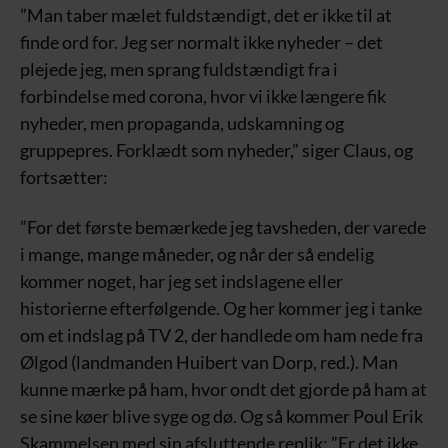
”Man taber mælet fuldstændigt, det er ikke til at
finde ord for. Jeg ser normalt ikke nyheder – det
plejede jeg, men sprang fuldstændigt fra i
forbindelse med corona, hvor vi ikke længere fik
nyheder, men propaganda, udskamning og
gruppepres. Forklædt som nyheder,” siger Claus, og
fortsætter:
”For det første bemærkede jeg tavsheden, der varede
i mange, mange måneder, og når der så endelig
kommer noget, har jeg set indslagene eller
historierne efterfølgende. Og her kommer jeg i tanke
om et indslag på TV 2, der handlede om ham nede fra
Ølgod (landmanden Huibert van Dorp, red.). Man
kunne mærke på ham, hvor ondt det gjorde på ham at
se sine køer blive syge og dø. Og så kommer Poul Erik
Skammelsen med sin afsluttende replik: ”Er det ikke