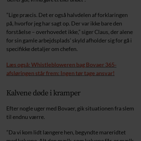
”Lige præcis. Det er også halvdelen af forklaringen
på, hvorfor jeg har sagt op. Der var ikke bare den
forståelse – overhovedet ikke,” siger Claus, der alene
for sin gamle arbejdsplads’ skyld afholder sig for gå i
specifikke detaljer om chefen.
Læs også: Whistlebloweren bag Bovaer 365-
afsløringen står frem: Ingen tør tage ansvar!
Kalvene døde i kramper
Efter nogle uger med Bovaer, gik situationen fra slem
til endnu værre.
”Da vi kom lidt længere hen, begyndte mareridtet
med kalvene. Alt den mælk, som kalvene får, er mælk