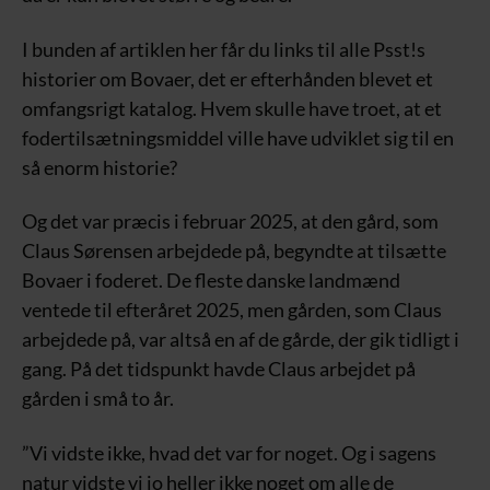
I bunden af artiklen her får du links til alle Psst!s
historier om Bovaer, det er efterhånden blevet et
omfangsrigt katalog. Hvem skulle have troet, at et
fodertilsætningsmiddel ville have udviklet sig til en
så enorm historie?
Og det var præcis i februar 2025, at den gård, som
Claus Sørensen arbejdede på, begyndte at tilsætte
Bovaer i foderet. De fleste danske landmænd
ventede til efteråret 2025, men gården, som Claus
arbejdede på, var altså en af de gårde, der gik tidligt i
gang. På det tidspunkt havde Claus arbejdet på
gården i små to år.
”Vi vidste ikke, hvad det var for noget. Og i sagens
natur vidste vi jo heller ikke noget om alle de