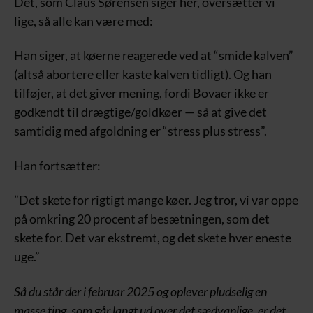
Det, som Claus Sørensen siger her, oversætter vi
lige, så alle kan være med:
Han siger, at køerne reagerede ved at “smide kalven”
(altså abortere eller kaste kalven tidligt). Og han
tilføjer, at det giver mening, fordi Bovaer ikke er
godkendt til drægtige/goldkøer — så at give det
samtidig med afgoldning er “stress plus stress”.
Han fortsætter:
”Det skete for rigtigt mange køer. Jeg tror, vi var oppe
på omkring 20 procent af besætningen, som det
skete for. Det var ekstremt, og det skete hver eneste
uge.”
Så du står der i februar 2025 og oplever pludselig en
masse ting, som går langt ud over det sædvanlige, er det