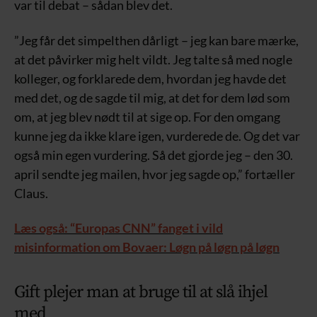
var til debat – sådan blev det.
”Jeg får det simpelthen dårligt – jeg kan bare mærke,
at det påvirker mig helt vildt. Jeg talte så med nogle
kolleger, og forklarede dem, hvordan jeg havde det
med det, og de sagde til mig, at det for dem lød som
om, at jeg blev nødt til at sige op. For den omgang
kunne jeg da ikke klare igen, vurderede de. Og det var
også min egen vurdering. Så det gjorde jeg – den 30.
april sendte jeg mailen, hvor jeg sagde op,” fortæller
Claus.
Læs også: “Europas CNN” fanget i vild
misinformation om Bovaer: Løgn på løgn på løgn
Gift plejer man at bruge til at slå ihjel
med