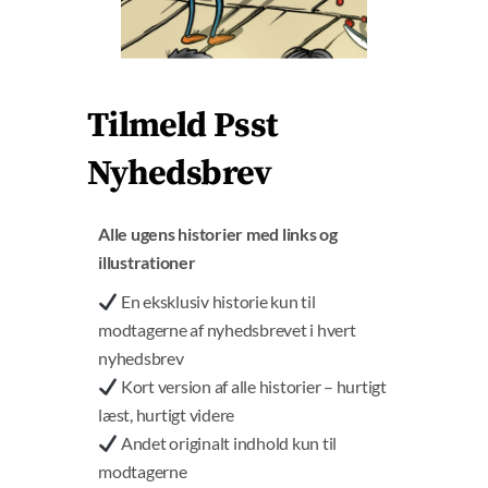
E
Tilmeld Psst
Nyhedsbrev
Alle ugens historier med links og
illustrationer
En eksklusiv historie kun til
modtagerne af nyhedsbrevet i hvert
nyhedsbrev
Kort version af alle historier – hurtigt
Claus Sørensen: “Bovaer er statsbeordret
læst, hurtigt videre
dyremishandling, intet mindre.” Privatfoto.
Andet originalt indhold kun til
Læs også: Dyrlæge Jørn Erri om Bovaer 365 dage
modtagerne