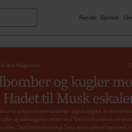
Forside
Opinion
Om 
|
af
Jens Mogensen
D
dbomber og kugler m
: Hadet til Musk eskale
udsat for et koordineret voldeligt angreb begået af ekstremist
ugler og ødelæggelse rettet mod Tesla-forhandlere, service
la-biler. Også herhjemme har Tesla-ejere oplevet hærværk. H