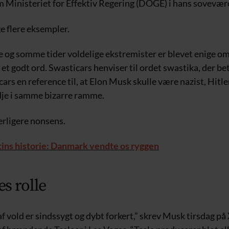
Ministeriet for Effektiv Regering (DOGE) i hans sovevære
e flere eksempler.
 og somme tider voldelige ekstremister er blevet enige om
 et godt ord. Swasticars henviser til ordet swastika, der b
cars en reference til, at Elon Musk skulle være nazist, Hitl
edje i samme bizarre ramme.
erligere nonsens.
ins historie: Danmark vendte os ryggen
s rolle
f vold er sindssygt og dybt forkert,” skrev Musk tirsdag på