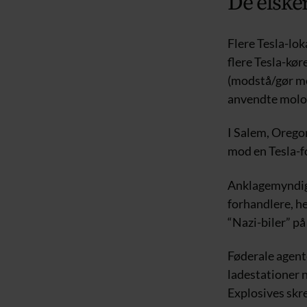
De elsker
Flere Tesla-lok
flere Tesla-kør
(modstå/gør mo
anvendte molot
I Salem, Orego
mod en Tesla-f
Anklagemyndigh
forhandlere, h
“Nazi-biler” på
Føderale agente
ladestationer 
Explosives skre