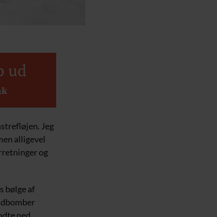
b ud
ak
strefløjen. Jeg
men alligevel
rretninger og
s bølge af
randbomber
ndte ned.