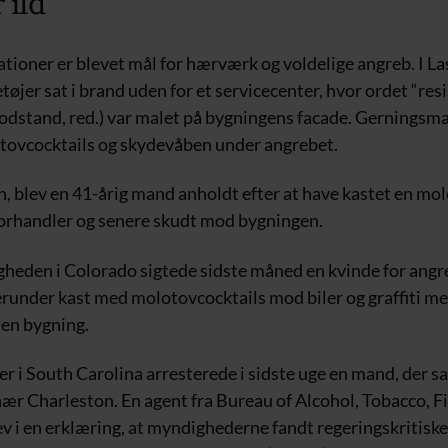
 ild
ationer er blevet mål for hærværk og voldelige angreb. I La
etøjer sat i brand uden for et servicecenter, hvor ordet “resi
dstand, red.) var malet på bygningens facade. Gernings
ovcocktails og skydevåben under angrebet.
n, blev en 41-årig mand anholdt efter at have kastet en mo
orhandler og senere skudt mod bygningen.
eden i Colorado sigtede sidste måned en kvinde for angre
erunder kast med molotovcocktails mod biler og graffiti m
 en bygning.
r i South Carolina arresterede i sidste uge en mand, der satt
nær Charleston. En agent fra Bureau of Alcohol, Tobacco, 
v i en erklæring, at myndighederne fandt regeringskritiske 