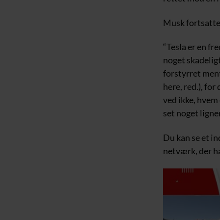
Musk fortsatte
“Tesla er en fre
noget skadeligt
forstyrret ment
here, red.), for
ved ikke, hvem 
set noget ligne
Du kan se et i
netværk, der ha