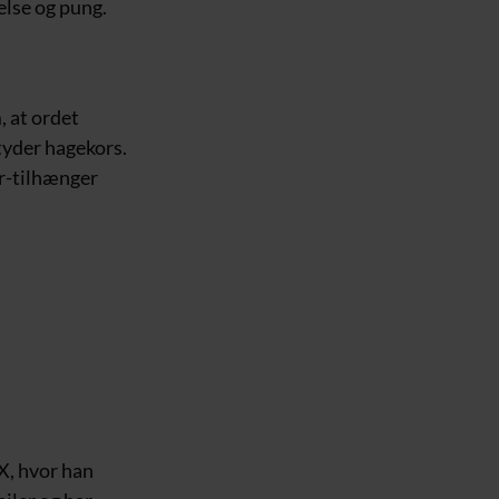
lse og pung.
, at ordet
etyder hagekors.
er-tilhænger
 X, hvor han