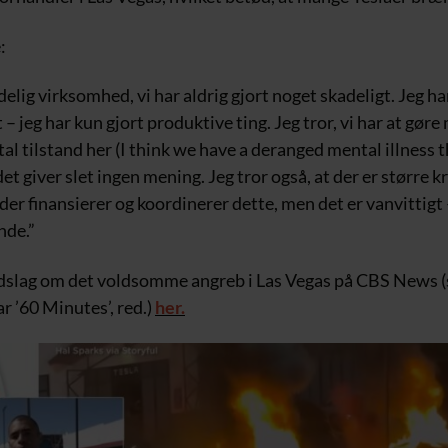
:
delig virksomhed, vi har aldrig gjort noget skadeligt. Jeg har
 – jeg har kun gjort produktive ting. Jeg tror, vi har at gøre
al tilstand her (I think we have a deranged mental illness 
 det giver slet ingen mening. Jeg tror også, at der er større kr
der finansierer og koordinerer dette, men det er vanvittigt –
nde.”
ndslag om det voldsomme angreb i Las Vegas på CBS News
r ’60 Minutes’, red.)
her.