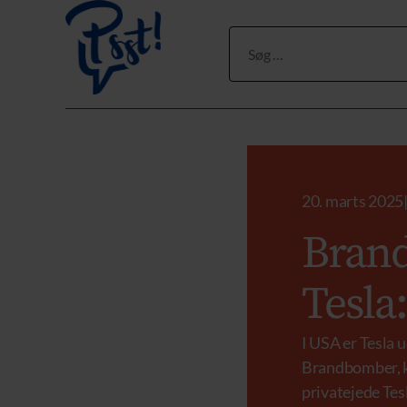
Søg
efter:
20. marts 2025
Bran
Tesla
I USA er Tesla 
Brandbomber, k
privatejede Tes