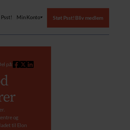
Psst!
Min Konto
Støt Psst! Bliv medlem
el på:
od
rer
er.
centre og
adet til Elon