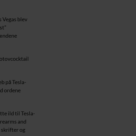
s Vegas blev
st”
mændene
lotovcocktail
b på Tesla-
ed ordene
e ild til Tesla-
Firearms and
skrifter og