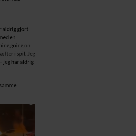
 aldrig gjort
 med en
thing going on
æfter i spil. Jeg
 jeg har aldrig
 (samme