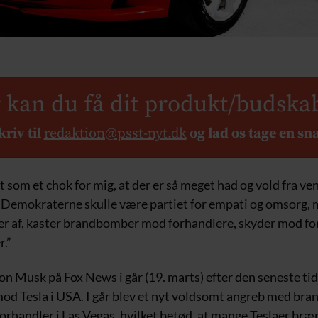
 kan du få dit produkt/budska
kriv til
redaktion@psst-nyt.dk
og lad os tage en sn
som et chok for mig, at der er så meget had og vold fra ven
at Demokraterne skulle være partiet for empati og omsorg, 
er af, kaster brandbomber mod forhandlere, skyder mod fo
r.”
n Musk på Fox News i går (19. marts) efter den seneste tid
mod Tesla i USA. I går blev et nyt voldsomt angreb med b
orhandler i Las Vegas, hvilket betød, at mange Teslaer bræ