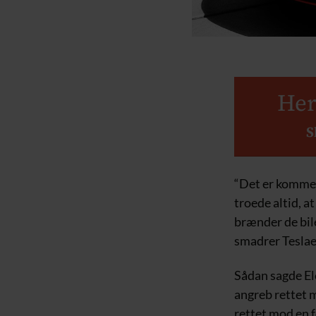
Her
S
“Det er kommet 
troede altid, 
brænder de bil
smadrer Teslae
Sådan sagde Elo
angreb rettet 
rettet mod en f