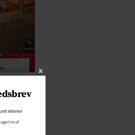
C
L
 Se alle de
O
edsbrev
S
E
T
lustrationer
H
I
tagerne af
S
M