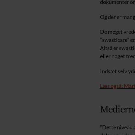
dokumenter om 
Og der er mang
De meget vrede
“swasticars” er
Altså er swasti
eller noget tr
Indsæt selv yd
Læs også: Mart
Medierne
“Dette niveau a