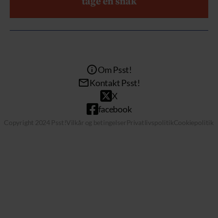
tage en snak
Om Psst!
Kontakt Psst!
X
facebook
Copyright 2024 Psst!
Vilkår og betingelser
Privatlivspolitik
Cookiepolitik