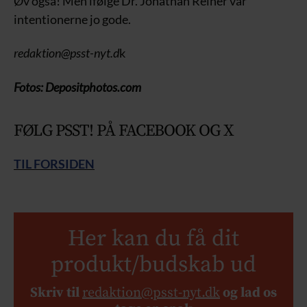
Øv også! Men ifølge Dr. Jonathan Reiner var
intentionerne jo gode.
redaktion@psst-nyt.d
k
Fotos: Depositphotos.com
FØLG PSST! PÅ FACEBOOK OG X
TIL FORSIDEN
Her kan du få dit
produkt/budskab ud
Skriv til
redaktion@psst-nyt.dk
og lad os