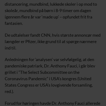
distancering, mundbind, lukkede skoler i op mod to
skoleår, mundbind på børn i 8-9 timer om dagen
igennem flere år var ‘made up’ – opfundet frit fra
fantasien.
De udtalelser fandt CNN, hvis største annoncør med
længder er Pfizer, ikke grund til at spørge nærmere
ind til.
Anledningen for ‘analysen’ var selvfølgelig, at den
pandemiske patriark, Dr. Anthony Fauci, i går blev
grillet i ”The Select Subcommittee on the
Coronavirus Pandemic” i USA’s kongres (United
States Congress er USA’s lovgivende forsamling,
red.).
Forud for høringen havde Dr. Anthony Fauci allerede