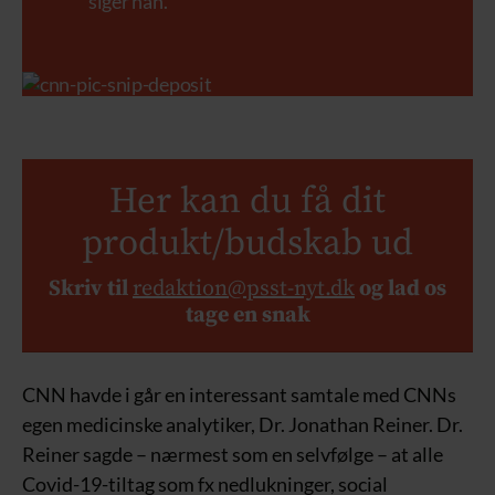
siger han.
Her kan du få dit
produkt/budskab ud
Skriv til
redaktion@psst-nyt.dk
og lad os
tage en snak
CNN havde i går en interessant samtale med CNNs
egen medicinske analytiker, Dr. Jonathan Reiner. Dr.
Reiner sagde – nærmest som en selvfølge – at alle
Covid-19-tiltag som fx nedlukninger, social