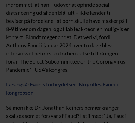
indrømmet, at han – udover at opfinde social
distancering ud af den blå luft – ikke kender til
beviser på fordelene i at børn skulle have masker på i
8-9 timer om dagen, og at lab leak-teorien muligvis er
korrekt. Blandt meget andet. Det ved vi, fordi
Anthony Fauci i januar 2024 over to dage blev
interviewet netop som forberedelse til høringen
foran The Select Subcommittee on the Coronavirus
Pandemic” i USA’s kongres.
Læs også: Faucis forbrydelser: Nu grilles Fauci i
kongressen
Så mon ikke Dr. Jonathan Reiners bemærkninger
skal ses som et forsvar af Fauci? I stil med: “Ja, Fauci
opfandt bare løs – vi opfandt alle bare løs. Men vores
intentioner var gode.”