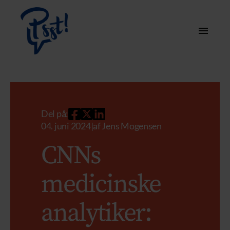
Del på:
04. juni 2024
|
af
Jens Mogensen
CNNs
medicinske
analytiker: