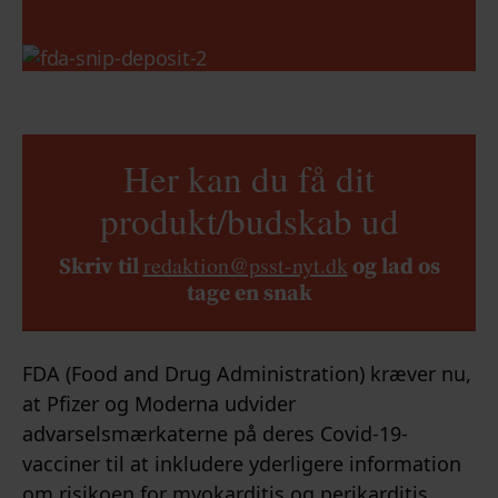
Her kan du få dit
produkt/budskab ud
redaktion@psst-nyt.dk
Skriv til
og lad os
tage en snak
FDA (Food and Drug Administration) kræver nu,
at Pfizer og Moderna udvider
advarselsmærkaterne på deres Covid-19-
vacciner til at inkludere yderligere information
om risikoen for myokarditis og perikarditis,