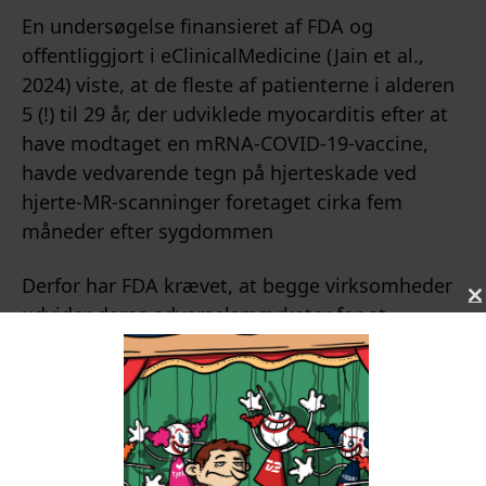
En undersøgelse finansieret af FDA og
offentliggjort i eClinicalMedicine (Jain et al.,
2024) viste, at de fleste af patienterne i alderen
5 (!) til 29 år, der udviklede myocarditis efter at
have modtaget en mRNA-COVID-19-vaccine,
havde vedvarende tegn på hjerteskade ved
hjerte-MR-scanninger foretaget cirka fem
måneder efter sygdommen
Derfor har FDA krævet, at begge virksomheder
C
udvider deres advarselsmærkater for at
L
fremhæve risikoen for myocarditis og
S
pericarditis, især hos unge mænd, efter
E
vaccination. Disse ændringer blev
T
kommunikeret i breve fra FDA til Pfizer og
I
Moderna i april 2025, selvom brevene først blev
S