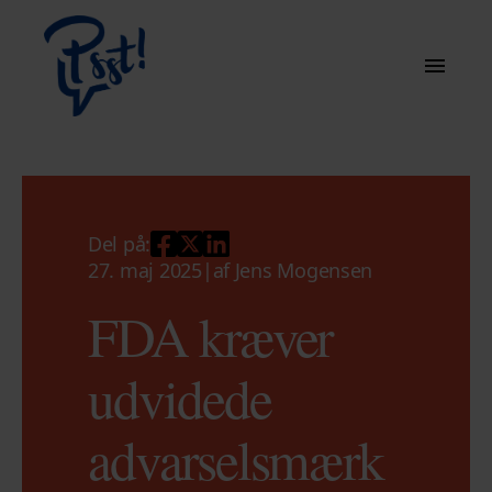
Del på:
27. maj 2025
|
af
Jens Mogensen
FDA kræver
udvidede
advarselsmærk