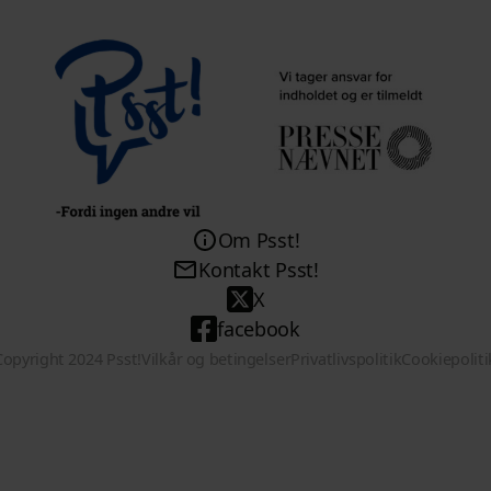
Om Psst!
Kontakt Psst!
X
facebook
Copyright 2024 Psst!
Vilkår og betingelser
Privatlivspolitik
Cookiepoliti