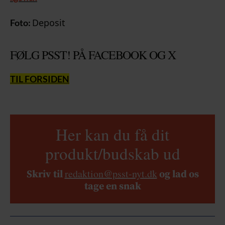
Deposit
Foto:
FØLG PSST! PÅ FACEBOOK OG X
TIL FORSIDEN
Her kan du få dit
produkt/budskab ud
redaktion@psst-nyt.dk
Skriv til
og lad os
tage en snak