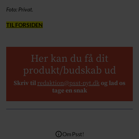
Foto: Privat.
TIL FORSIDEN
Her kan du få dit
produkt/budskab ud
Skriv til
redaktion@psst-nyt.dk
og lad os
tage en snak
Om Psst!