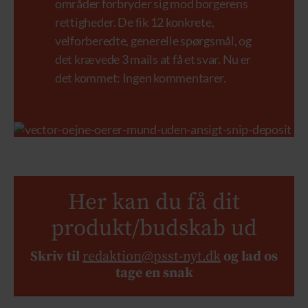
områder forbryder sig mod borgerens
rettigheder. De fik 12 konkrete,
velforberedte, generelle spørgsmål, og
det krævede 3 mails at få et svar. Nu er
det kommet: Ingen kommentarer.
Her kan du få dit
produkt/budskab ud
Skriv til
redaktion@psst-nyt.dk
og lad os
tage en snak