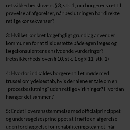
retssikkerhedslovens § 3, stk. 1, om borgerens ret til
prøvelse af afgørelser, når beslutningen har direkte
retlige konsekvenser?
3: Hvilket konkret lægefagligt grundlag anvender
kommunen for at tilsidesætte både egen læges og
lægekonsulentens enslydende vurderinger?
(retssikkerhedsloven § 10, stk. 1 og § 11, stk. 1)
4: Hvorfor indkaldes borgeren til et møde med
trussel om ydelsestab, hvis der alene er tale om en
“procesbeslutning” uden retlige virkninger? Hvordan
hænger det sammen?
5: Er det i overensstemmelse med officialprincippet
og undersøgelsesprincippet at træffe en afgørelse
uden forelæggelse for rehabiliteringsteamet, når