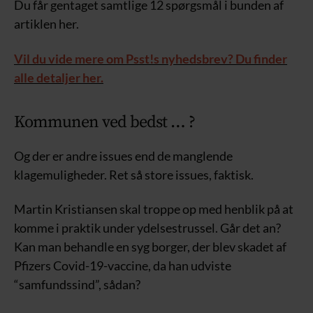
Du får gentaget samtlige 12 spørgsmål i bunden af
artiklen her.
Vil du vide mere om Psst!s nyhedsbrev? Du finder
alle detaljer her.
Kommunen ved bedst … ?
Og der er andre issues end de manglende
klagemuligheder. Ret så store issues, faktisk.
Martin Kristiansen skal troppe op med henblik på at
komme i praktik under ydelsestrussel. Går det an?
Kan man behandle en syg borger, der blev skadet af
Pfizers Covid-19-vaccine, da han udviste
“samfundssind”, sådan?