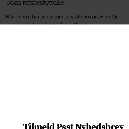
Uden retsbeskyttelse
Martin Kristiansen mener selv, at han i praksis står
uden nogen form for retsbeskyttelse.
”Hvis en kommune træffer en afgørelse (det vil sige
noget, der har retsvirkning, red.), har jeg ifølge
lovgivningen ret til: 1) Klagevejledning, 2)
Klageadgang 3) Partshøring. Det omgår kommunen
ved at betegne deres beslutning som “processuel
beslutning”,” siger Martin, og tegner den konkrete
situation op:
”Men samtidig træffer kommunen 1) Et retsligt
indgreb (praktik under ydelsestrussel), 2) Pålægger
mig pligt til at møde og 3) Påfører mig risiko for
økonomisk ruin ved udeblivelse.”
Tilmeld Psst Nyhedsbrev