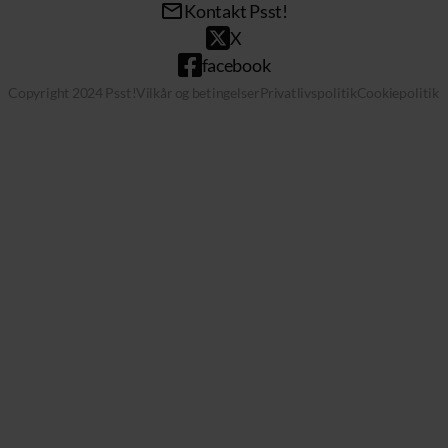
Kontakt Psst!
X
facebook
Copyright 2024 Psst!
Vilkår og betingelser
Privatlivspolitik
Cookiepolitik