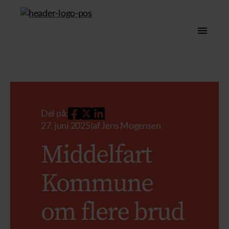
Del på:
27. juni 2025
|
af
Jens Mogensen
Middelfart
Kommune
om flere brud