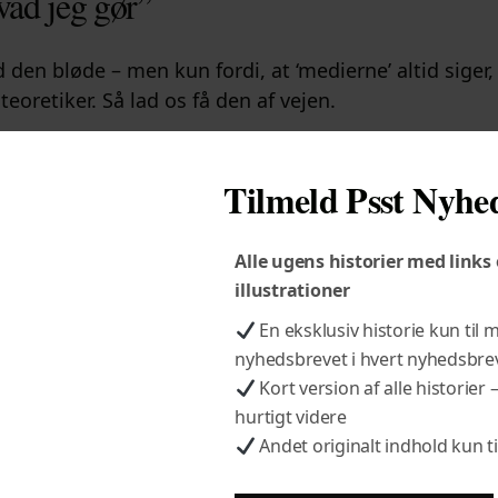
vad jeg gør”
 den bløde – men kun fordi, at ‘medierne’ altid siger,
eoretiker. Så lad os få den af vejen.
K Jr. spurgt om han er konspirationsteoretiker.
Han
 1 minut og 13 sekunder.
Tilmeld Psst Nyhe
K Jr, der efter lidt indledende ping-pong med en sena
Alle ugens historier med links
ad missionen som sundhedsminister er.
Du bør se de 
illustrationer
En eksklusiv historie kun til
rump has asked me to end the chronic disease epide
nyhedsbrevet i hvert nyhedsbre
hy again… and that is what I’m doing.”
Kort version af alle historier –
hurtigt videre
Andet originalt indhold kun 
rump har bedt mig stoppe den kroniske sygdomsepi