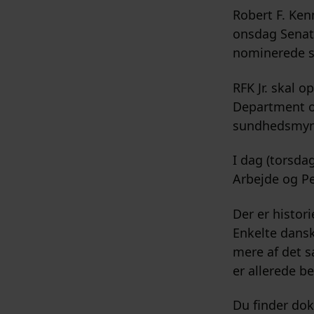
Robert F. Ken
onsdag Senat
nominerede sti
RFK Jr. skal 
Department o
sundhedsmyndi
I dag (torsda
Arbejde og Pe
Der er histor
Enkelte dansk
mere af det s
er allerede be
Du finder do