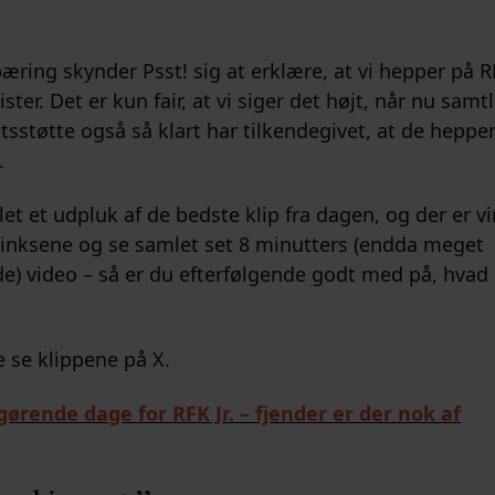
ing skynder Psst! sig at erklære, at vi hepper på RF
ter. Det er kun fair, at vi siger det højt, når nu samt
tsstøtte også så klart har tilkendegivet, at de heppe
.
et et udpluk af de bedste klip fra dagen, og der er vi
linksene og se samlet set 8 minutters (endda meget
) video – så er du efterfølgende godt med på, hvad 
 se klippene på X.
ørende dage for RFK Jr. – fjender er der nok af