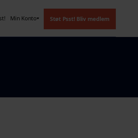
t!
Min Konto
Støt Psst! Bliv medlem