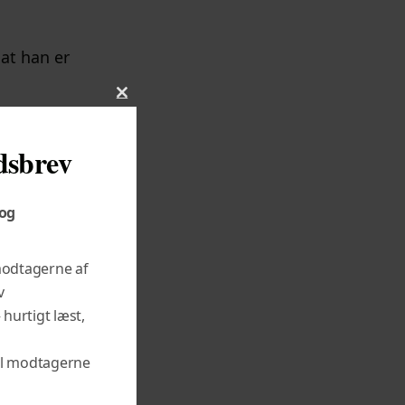
 at han er
C
L
 svarer.
O
dsbrev
S
E
tor, konkret
T
 og
her to
H
I
S
 modtagerne af
M
mic and make
v
O
D
 hurtigt læst,
U
L
til modtagerne
E
demi og gøre