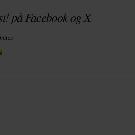
st! på Facebook og X
photos
N