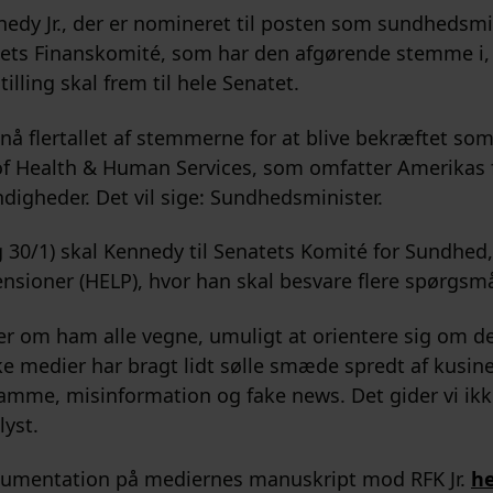
nedy Jr., der er nomineret til posten som sundhedsmi
ets Finanskomité, som har den afgørende stemme i
lling skal frem til hele Senatet.
opnå flertallet af stemmerne for at blive bekræftet som
f Health & Human Services, som omfatter Amerikas 
gheder. Det vil sige: Sundhedsminister.
g 30/1) skal Kennedy til Senatets Komité for Sundhed
nsioner (HELP), hvor han skal besvare flere spørgsmå
ier om ham alle vegne, umuligt at orientere sig om de
e medier har bragt lidt sølle smæde spredt af kusine
amme, misinformation og fake news. Det gider vi ikke
lyst.
kumentation på mediernes manuskript mod RFK Jr.
h