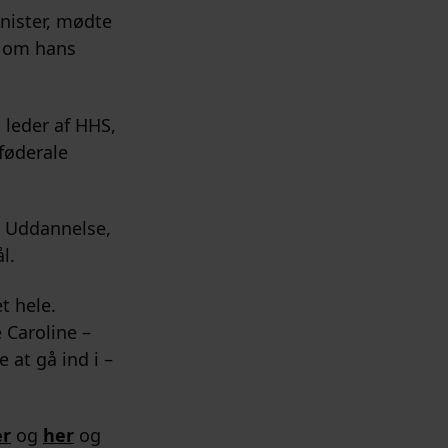
nister, mødte
, om hans
 leder af HHS,
føderale
, Uddannelse,
l.
t hele.
 Caroline –
 at gå ind i –
er
og
her
og