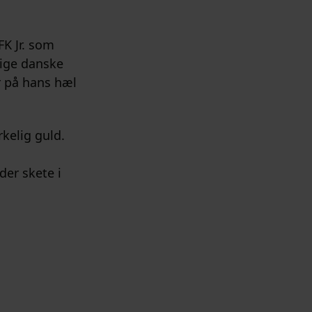
K Jr. som
lige danske
r på hans hæl
rkelig guld.
der skete i