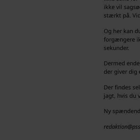
ikke vil sags
stærkt på. Vi
Og her kan du 
forgængere ik
sekunder.
Dermed ender 
der giver dig
Der findes se
jagt, hvis du 
Ny spændende
redaktion@pss