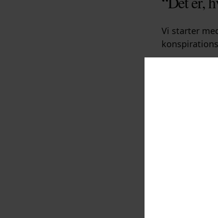
“Det er, h
Vi starter med
konspirationst
Her bliver RF
Videoen varer
Her ser du RF
forklarer, hv
minutter.
“President T
America healt
Oversat:
“Præsident T