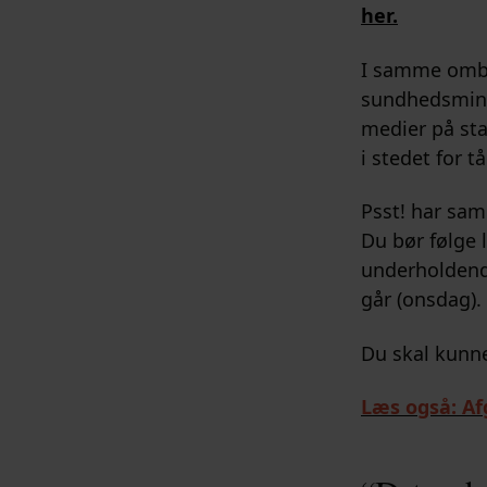
her.
I samme ombær
sundhedsminis
medier på sta
i stedet for tå
Psst! har saml
Du bør følge 
underholdende
går (onsdag).
Du skal kunne
Læs også: Afg