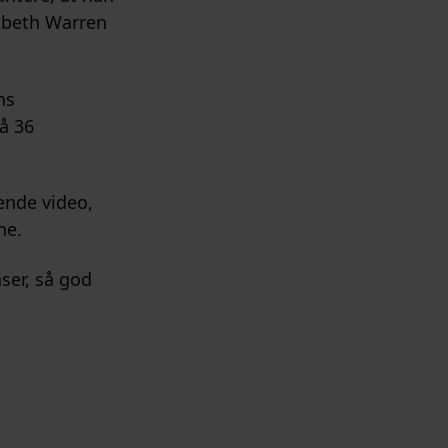
zabeth Warren
ns
å 36
ende video,
ne.
ser, så god