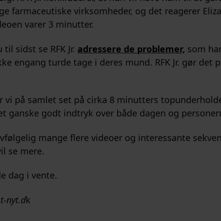
øge farmaceutiske virksomheder, og det reagerer Eli
deoen varer 3 minutter.
til sidst se RFK Jr.
adressere de problemer,
som ha
ke engang turde tage i deres mund. RFK Jr. gør det p
vi på samlet set på cirka 8 minutters topunderhold
 et ganske godt indtryk over både dagen og personer
lvfølgelig mange flere videoer og interessante sekven
vil se mere.
 dag i vente.
t-nyt.d
k