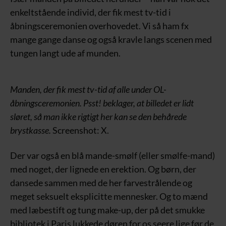
enkeltstående individ, der fik mest tv-tid i
åbningsceremonien overhovedet. Vi så ham fx
mange gange danse og også kravle langs scenen med
tungen langt ude af munden.
Manden, der fik mest tv-tid af alle under OL-
åbningsceremonien. Psst! beklager, at billedet er lidt
sløret, så man ikke rigtigt her kan se den behårede
brystkasse.
Screenshot: X.
Der var også en blå mande-smølf (eller smølfe-mand)
med noget, der lignede en erektion. Og børn, der
dansede sammen med de her farvestrålende og
meget seksuelt eksplicitte mennesker. Og to mænd
med læbestift og tung make-up, der på det smukke
bibliotek i Paris lukkede døren for os seere lige før de