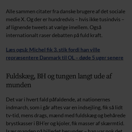
Alle sammen citater fra danske brugere af det sociale
medie X. Og der er hundredvis – hvis ikke tusindvis –
af lignende tweets at vælge imellem. Også
internationalt raser debatten på fuld kraft.
Læs også: Michel fik 3. stik fordi han ville
repræsentere Danmark til OL – døde 5 uger senere
Fuldskæg, BH og tungen langt ude af
munden
Det var i hvert fald påfaldende, at nationernes
indmarch, som i går aftes var en indsejling, fik så lidt
tv-tid, mens drags, mænd med fuldskæg og behårede
brystkasser i BH’er og kjoler, fik masser af skærmtid.
Især manden på billedet herunder – han var nok det