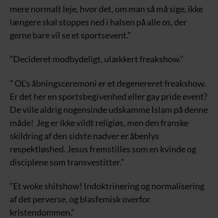
mere normalt leje, hvor det, om man så må sige, ikke
længere skal stoppes ned i halsen på alle os, der
gerne bare vil se et sportsevent.”
”Decideret modbydeligt, ulækkert freakshow.”
” OL’s åbningsceremoni er et degenereret freakshow.
Er det her en sportsbegivenhed eller gay pride event?
De ville aldrig nogensinde udskamme Islam på denne
måde! Jeg er ikke vildt religiøs, men den franske
skildring af den sidste nadver er åbenlys
respektløshed. Jesus fremstilles som en kvinde og
disciplene som transvestitter.”
”Et woke shitshow! Indoktrinering og normalisering
af det perverse, og blasfemisk overfor
kristendommen.”