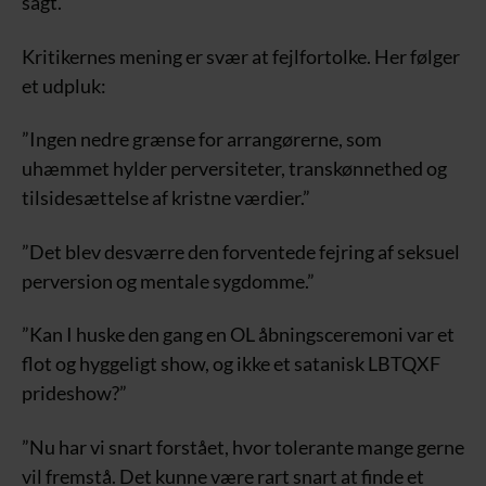
sagt.
Kritikernes mening er svær at fejlfortolke. Her følger
et udpluk:
”Ingen nedre grænse for arrangørerne, som
uhæmmet hylder perversiteter, transkønnethed og
tilsidesættelse af kristne værdier.”
”Det blev desværre den forventede fejring af seksuel
perversion og mentale sygdomme.”
”Kan I huske den gang en OL åbningsceremoni var et
flot og hyggeligt show, og ikke et satanisk LBTQXF
prideshow?”
”Nu har vi snart forstået, hvor tolerante mange gerne
vil fremstå. Det kunne være rart snart at finde et