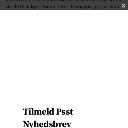
skulle til at kysse hinanden – de var i øvrigt i selskab
C
med en ung kvinde også.
L
O
S
E
T
H
I
S
M
O
D
U
L
E
Tilmeld Psst
Nyhedsbrev