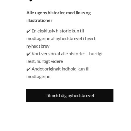
Den blå smølfemand med tydelig bule mellem benene.
Screenshot: X.
Alle ugens historier med links og
illustrationer
Det hele blev igen og igen italesat af
✔️ En eksklusiv historie kun til
kommentatorerne, der mange gange gav udtryk for,
modtagerne af nyhedsbrevet i hvert
at det hele var meget festligt og flot.
nyhedsbrev
✔️ Kort version af alle historier – hurtigt
Intet synes dog at vække mere vrede end
læst, hurtigt videre
arrangørernes fortolkning af den sidste nadver. Hvis
✔️ Andet originalt indhold kun til
du går ind i den diskussion på X, har du allerede nu
modtagerne
læsestof til flere dage.
Du kan se billedet her:
Tilmeld dig nyhedsbrevet