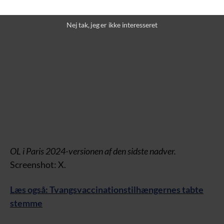
Nej tak, jeg er ikke interesseret
OL i Paris 2024-versionen af den sidste nadver.
Screenshot: X.
Læs også: Tvangsvaccinationstilhængernes tabte
stemme