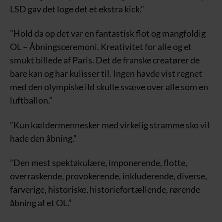
LSD gav det loge det et ekstra kick.”
”Hold da op det var en fantastisk flot og mangfoldig
OL – Åbningsceremoni. Kreativitet for alle og et
smukt billede af Paris. Det de franske creatører de
bare kan og har kulisser til. Ingen havde vist regnet
med den olympiske ild skulle svæve over alle som en
luftballon.”
”Kun kældermennesker med virkelig stramme sko vil
hade den åbning.”
”Den mest spektakulære, imponerende, flotte,
overraskende, provokerende, inkluderende, diverse,
farverige, historiske, historiefortællende, rørende
åbning af et OL.”