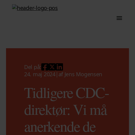
Del på:
24. maj 2024
|
af
Jens Mogensen
Tidligere CDC-
direktør: Vi må
anerkende de