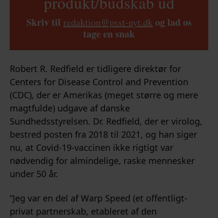
produkt/budskab ud
Skriv til
og lad os
redaktion@psst-nyt.dk
tage en snak
Robert R. Redfield er tidligere direktør for
Centers for Disease Control and Prevention
(CDC), der er Amerikas (meget større og mere
magtfulde) udgave af danske
Sundhedsstyrelsen. Dr. Redfield, der er virolog,
bestred posten fra 2018 til 2021, og han siger
nu, at Covid-19-vaccinen ikke rigtigt var
nødvendig for almindelige, raske mennesker
under 50 år.
”Jeg var en del af Warp Speed (et offentligt-
privat partnerskab, etableret af den