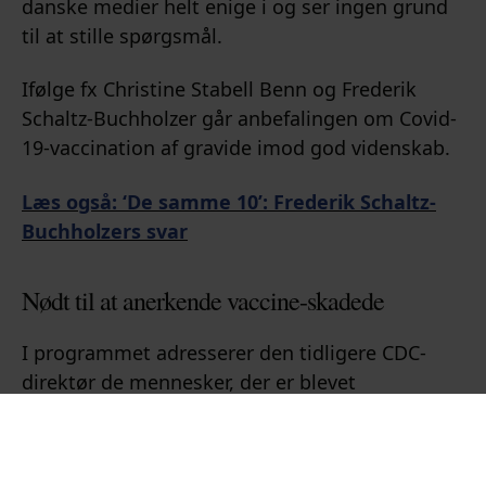
danske medier helt enige i og ser ingen grund
til at stille spørgsmål.
Ifølge fx Christine Stabell Benn og Frederik
Schaltz-Buchholzer går anbefalingen om Covid-
19-vaccination af gravide imod god videnskab.
Læs også: ‘De samme 10’: Frederik Schaltz-
Buchholzers svar
Nødt til at anerkende vaccine-skadede
I programmet adresserer den tidligere CDC-
direktør de mennesker, der er blevet
syge/skadede af vaccinen.
”Vi bliver nødt til at være ærlige. Nogle