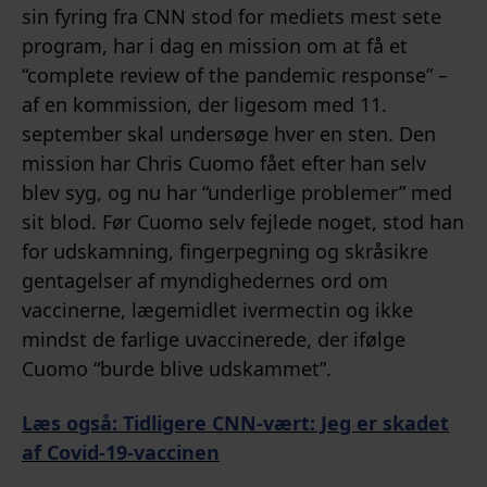
sin fyring fra CNN stod for mediets mest sete
program, har i dag en mission om at få et
“complete review of the pandemic response” –
af en kommission, der ligesom med 11.
september skal undersøge hver en sten. Den
mission har Chris Cuomo fået efter han selv
blev syg, og nu har “underlige problemer” med
sit blod. Før Cuomo selv fejlede noget, stod han
for udskamning, fingerpegning og skråsikre
gentagelser af myndighedernes ord om
vaccinerne, lægemidlet ivermectin og ikke
mindst de farlige uvaccinerede, der ifølge
Cuomo “burde blive udskammet”.
Læs også: Tidligere CNN-vært: Jeg er skadet
af Covid-19-vaccinen