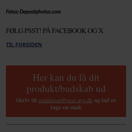
Fotos: Depositphotos.com
FØLG PSST! PÅ FACEBOOK OG X
TIL FORSIDEN
Her kan du få dit
produkt/budskab ud
Skriv til
og lad os
redaktion@psst-nyt.dk
tage en snak