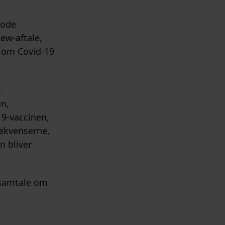
gode
iew-aftale,
e om Covid-19
l
n,
19-vaccinen,
sekvenserne,
n bliver
k samtale om