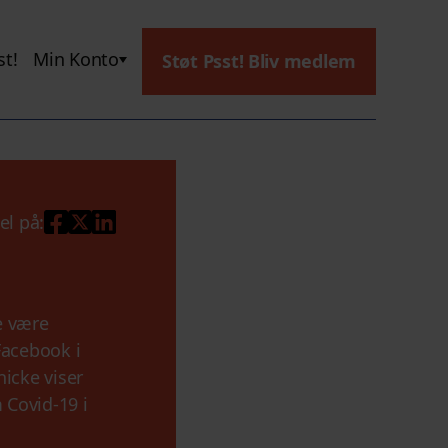
t!
Min Konto
Støt Psst! Bliv medlem
el på:
e være
Facebook i
icke viser
 Covid-19 i