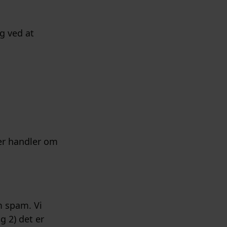
g ved at
der handler om
m spam. Vi
g 2) det er