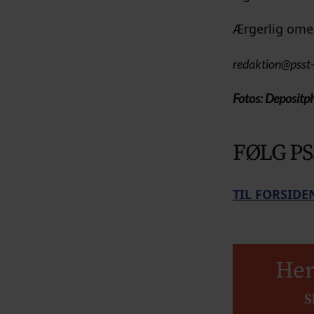
Ærgerlig ome
redaktion@psst-
Fotos: Deposit
FØLG PS
TIL FORSIDE
Her
S