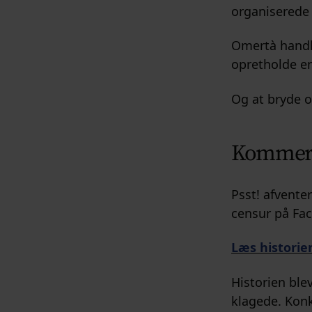
organiserede 
Omertà handl
opretholde en
Og at bryde o
Kommer 
Psst! afventer
censur på Fa
Læs histori
Historien ble
klagede. Konkr