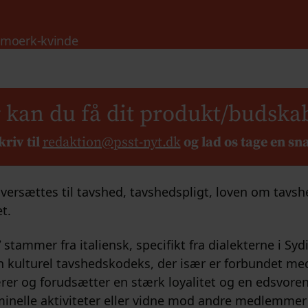
 kan du få dit produkt/budska
kriv til
redaktion@psst-nyt.dk
og lad os tage en sn
ersættes til tavshed, tavshedspligt, loven om tavs
t.
stammer fra italiensk, specifikt fra dialekterne i Sydi
”
 en kulturel tavshedskodeks, der især er forbundet me
er og forudsætter en stærk loyalitet og en edsvoren p
iminelle aktiviteter eller vidne mod andre medlemmer