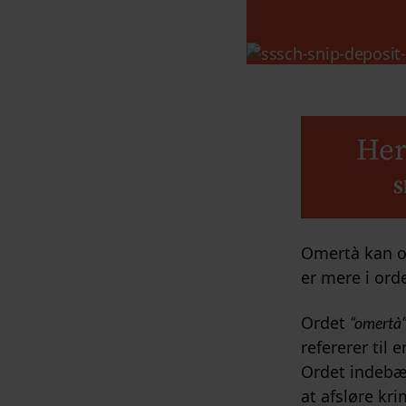
Her
S
Omertà kan ov
er mere i orde
Ordet
“omertà
refererer til
Ordet indebær
at afsløre kr