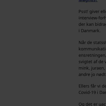
Psst! giver e
interview-for
der kan bidra
i Danmark.
Når de statsst
kommunikatio
ensretningen,
svigtet af de
mink, juraen
andre jo nødt 
Ellers får vi
Covid-19 i D
Og det er uac