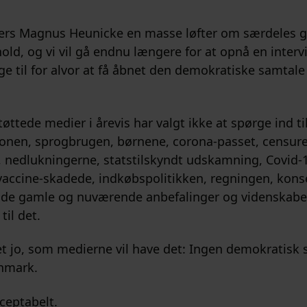
llers Magnus Heunicke en masse løfter om særdeles 
hold, og vi vil gå endnu længere for at opnå en interv
ge til for alvor at få åbnet den demokratiske samtal
øttede medier i årevis har valgt ikke at spørge ind ti
nen, sprogbrugen, børnene, corona-passet, censure
 nedlukningerne, statstilskyndt udskamning, Covid-
 vaccine-skadede, indkøbspolitikken, regningen, kon
, de gamle og nuværende anbefalinger og videnskabe
til det.
 det jo, som medierne vil have det: Ingen demokratis
anmark.
ceptabelt.