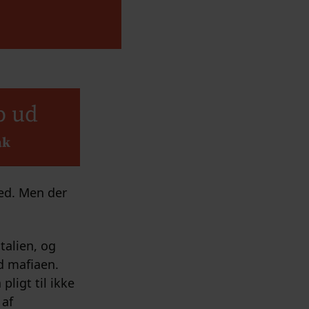
b ud
ak
hed. Men der
talien, og
d mafiaen.
ligt til ikke
 af