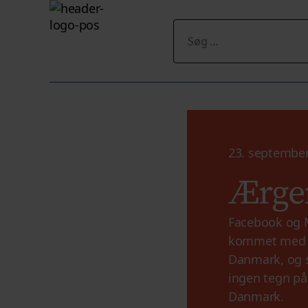
Søg
efter:
23. septembe
Ærger
Facebook og 
kommet med en
Danmark, og s
ingen tegn på
Danmark.