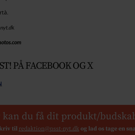
rtà.
k
nyt.d
photos.com
ST! PÅ FACEBOOK OG X
N
 kan du få dit produkt/budska
kriv til
redaktion@psst-nyt.dk
og lad os tage en sn