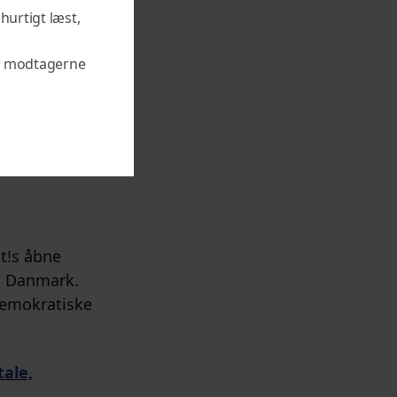
D
 hurtigt læst,
U
L
til modtagerne
E
i laver ikke
t!s åbne
i Danmark.
 demokratiske
tale,