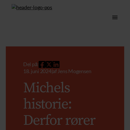
Del på:
18. juni 2024
|
af
Jens Mogensen
Michels
historie:
Derfor rører