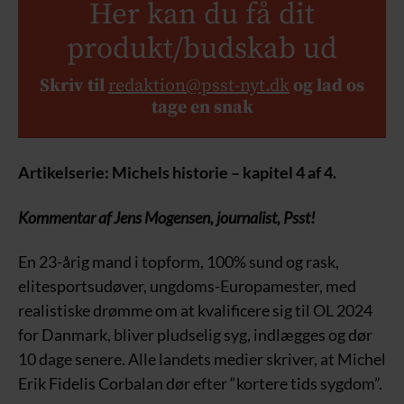
Her kan du få dit
produkt/budskab ud
Skriv til
redaktion@psst-nyt.dk
og lad os
tage en snak
Artikelserie: Michels historie – kapitel 4 af 4.
Kommentar af Jens Mogensen, journalist, Psst!
En 23-årig mand i topform, 100% sund og rask,
elitesportsudøver, ungdoms-Europamester, med
realistiske drømme om at kvalificere sig til OL 2024
for Danmark, bliver pludselig syg, indlægges og dør
10 dage senere. Alle landets medier skriver, at Michel
Erik Fidelis Corbalan dør efter “kortere tids sygdom”.