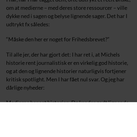
om at medierne – med deres store ressourcer – ville
dykke ned i sagen og belyse lignende sager. Det har I
udtrykt fx således:
“Måske den her er noget for Frihedsbrevet?”
Til alle jer, der har gjort det: I har ret i, at Michels
historie rent journalistisk er en virkelig god historie,
og at den og lignende historier naturligvis fortjener
kritisk spotlight. Men I har fået nul svar. Og jeg har
dårlige nyheder:
Medierne har set historien. De kender godt lignende
sager. Deres tavshed skyldes ikke, at de simpelthen
ikke har opdaget de her historier. Medierne har for
længe siden truffet et valg. De ved også godt, at en
vigtig del af forklaringen på, hvorfor de bløder