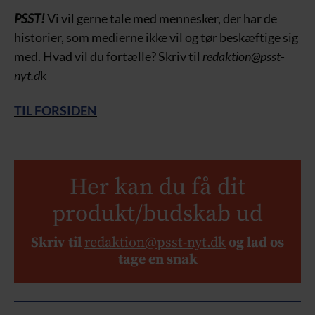
PSST!
Vi vil gerne tale med mennesker, der har de
historier, som medierne ikke vil og tør beskæftige sig
med. Hvad vil du fortælle? Skriv til
redaktion@psst-
nyt.d
k
TIL FORSIDEN
Her kan du få dit
produkt/budskab ud
Skriv til
redaktion@psst-nyt.dk
og lad os
tage en snak