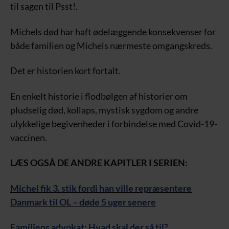
til sagen til Psst!.
Michels død har haft ødelæggende konsekvenser for
både familien og Michels nærmeste omgangskreds.
Det er historien kort fortalt.
En enkelt historie i flodbølgen af historier om
pludselig død, kollaps, mystisk sygdom og andre
ulykkelige begivenheder i forbindelse med Covid-19-
vaccinen.
LÆS OGSÅ DE ANDRE KAPITLER I SERIEN:
Michel fik 3. stik fordi han ville repræsentere
Danmark til OL – døde 5 uger senere
Familiens advokat: Hvad skal der så til?