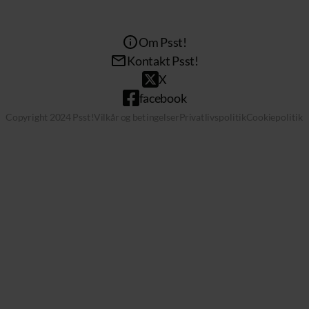
Om Psst!
Kontakt Psst!
X
facebook
Copyright 2024 Psst!
Vilkår og betingelser
Privatlivspolitik
Cookiepolitik