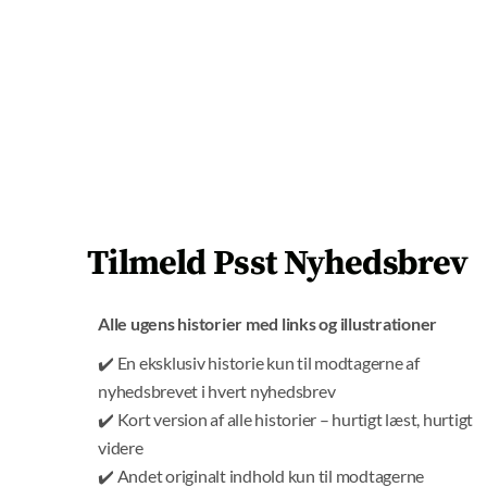
læsere, seere og generel opbakning over hele linjen,
er det valg. Alligevel bliver de på kursen.
Hvad fortæller det dig?
Michel i sit rette element. Han drømte om at repræsentere
Danmark til OL.
(Foto: Privat)
Tilmeld Psst Nyhedsbrev
Ingen kritik af supervåbnet
Alle ugens historier med links og illustrationer
Medierne kommer ikke til at røre ved den her slags
✔️ En eksklusiv historie kun til modtagerne af
historier. De rører i forvejen ikke ved de danskere,
nyhedsbrevet i hvert nyhedsbrev
der udviste ‘samfundssind’, og nu er skadede af
✔️ Kort version af alle historier – hurtigt læst, hurtigt
Covid-19-vaccinen.
videre
✔️ Andet originalt indhold kun til modtagerne
Det har fx Sundhedsstyrelsen (SST) nydt godt af.