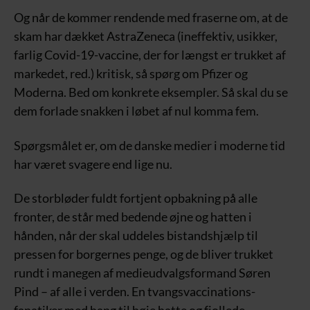
Og når de kommer rendende med fraserne om, at de
skam har dækket AstraZeneca (ineffektiv, usikker,
farlig Covid-19-vaccine, der for længst er trukket af
markedet, red.) kritisk, så spørg om Pfizer og
Moderna. Bed om konkrete eksempler. Så skal du se
dem forlade snakken i løbet af nul komma fem.
Spørgsmålet er, om de danske medier i moderne tid
har været svagere end lige nu.
De storbløder fuldt fortjent opbakning på alle
fronter, de står med bedende øjne og hatten i
hånden, når der skal uddeles bistandshjælp til
pressen for borgernes penge, og de bliver trukket
rundt i manegen af medieudvalgsformand Søren
Pind – af alle i verden. En tvangsvaccinations-