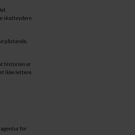
det
ke skatteydere
øse påstande,
t historien er
t ikke lettere.
 agentur for