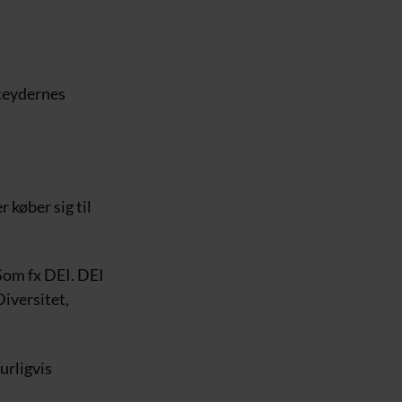
tteydernes
 køber sig til
Som fx DEI. DEI
Diversitet,
urligvis