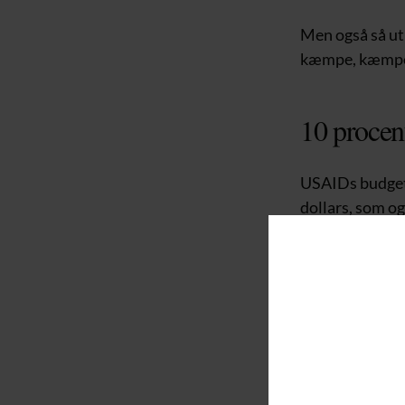
Men også så ut
kæmpe, kæmpe be
10 procen
USAIDs budget 
dollars, som og
danske kroner.
Men hvad så me
Det er også et
pludselig nedl
I 2023 udbetalt