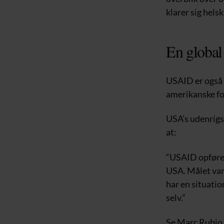
klarer sig hel
En global
USAID er også u
amerikanske fol
USA’s udenrigsm
at:
“USAID opfører
USA. Målet var
har en situation
selv.”
Se Marc Rubio