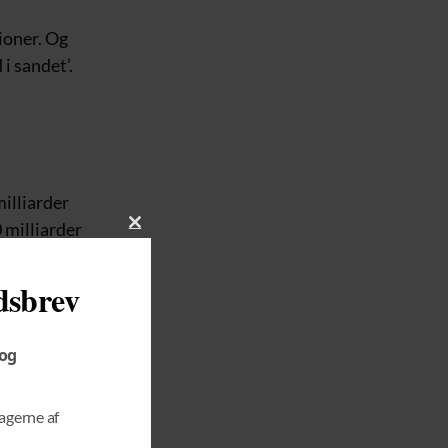
ioner. Og
i sandet’.
illiarder
 milliarder
C
L
O
dsbrev
S
E
T
erne af en
 og
H
g grusomme.
I
S
tagerne af
M
n del af det
O