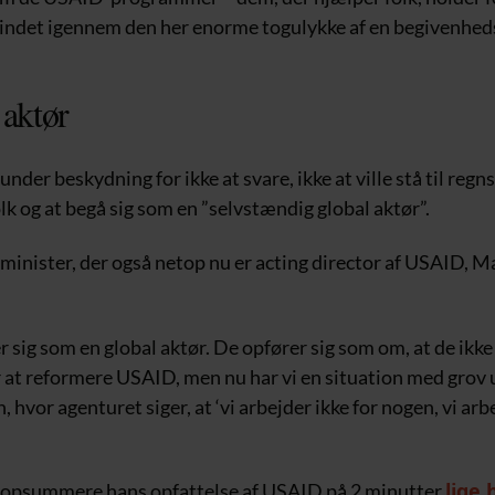
skindet igennem den her enorme togulykke af en begivenhe
 aktør
nder beskydning for ikke at svare, ikke at ville stå til regn
k og at begå sig som en ”selvstændig global aktør”.
inister, der også netop nu er acting director af USAID, Ma
 sig som en global aktør. De opfører sig som om, at de ikk
 at reformere USAID, men nu har vi en situation med grov u
, hvor agenturet siger, at ‘vi arbejder ikke for nogen, vi arb
lige 
 opsummere hans opfattelse af USAID på 2 minutter