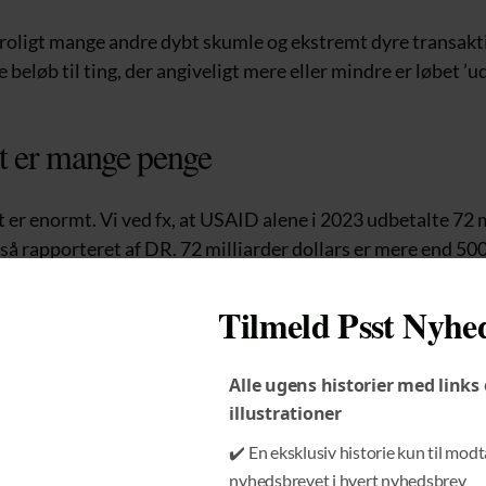
roligt mange andre dybt skumle og ekstremt dyre transakt
løb til ting, der angiveligt mere eller mindre er løbet ’ud 
t er mange penge
er enormt. Vi ved fx, at USAID alene i 2023 udbetalte 72 m
så rapporteret af DR. 72 milliarder dollars er mere end 500
Tilmeld Psst Nyhe
d alle de gode ting, som USAID også står for?
 reelt spørgsmål. En konkret og stor bekymring. Konsekvens
Alle ugens historier med links
illustrationer
ukning af USAID kan være fuldstændigt uoverskuelige. O
✔️ En eksklusiv historie kun til mod
e USAID omkring 72 milliarder dollars i bistand, men kun e
nyhedsbrevet i hvert nyhedsbrev