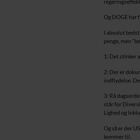
regeringseffekt
Og DOGE har 
I absolut bedst
penge, men ”bed
1: Det stinker 
2: Der er dokum
indflydelse. De
3: Rå dagsorde
står for Divers
Lighed og Inklu
Og så er der U
kommer til.