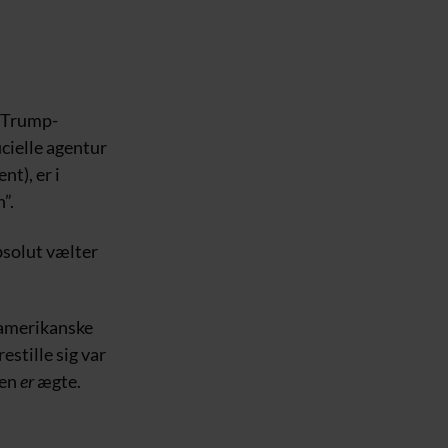
i Trump-
icielle agentur
t), er i
”.
solut vælter
e amerikanske
stille sig var
den
er
ægte.