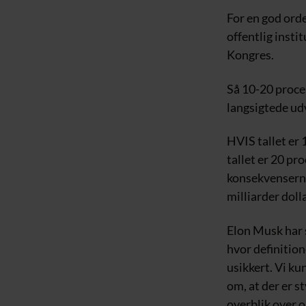
For en god ord
offentlig insti
Kongres.
Så 10-20 proce
langsigtede ud
HVIS tallet er 
tallet er 20 pr
konsekvenserne
milliarder doll
Elon Musk har s
hvor definition
usikkert. Vi k
om, at der er st
overblik over 