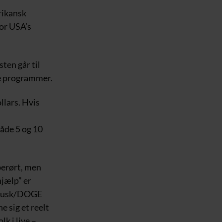
rikansk
for USA’s
ten går til
te programmer.
llars. Hvis
åde 5 og 10
 berørt, men
hjælp” er
n Musk/DOGE
e sig et reelt
k i live –