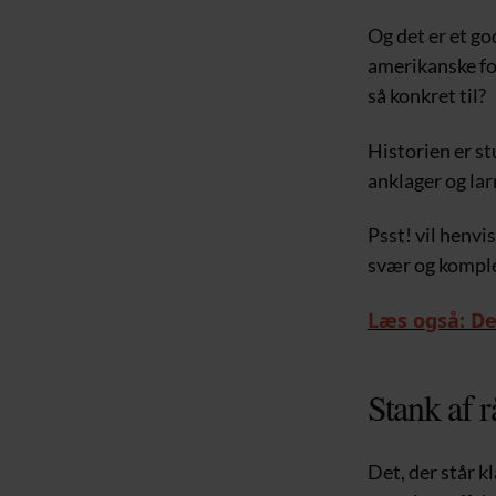
Og det er et g
amerikanske fo
så konkret til?
Historien er st
anklager og la
Psst! vil henvi
svær og komplek
Læs også: De
Stank af 
Det, der står 