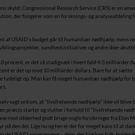
ens skyld: Congressional Research Service (CRS) er en ame
tution, der fungerer som en forsknings- og analyseafdeling 
nt af USAID’s budget går til humanitær nødhjælp, mens res
viklingsprojekter, sundhedsinitiativer og andre ikke-akut
10 procent, er det så stadigvæk i hvert fald 4-5 milliarder do
ocent er det op mod 10 milliarder dollars. Bare for at sætte
 tydeligt op. Man kan få meget humanitær nødhjælp for b
ars.
elv sagt ord om, at “livsfrelsende nødhjælp” ikke vil blive
en præcis starter og slutter i forhold til “livsfrelsende nød
unne med sikkerhed godt bruge nogle forsikringer fra Elo
yr på den del. Lige nu og her er der for meget kaos til at dann
om de USAID-programmer – dem, der hjælper folk, holder fol