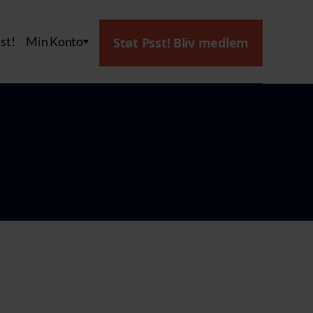
st!
Min Konto
Støt Psst! Bliv medlem