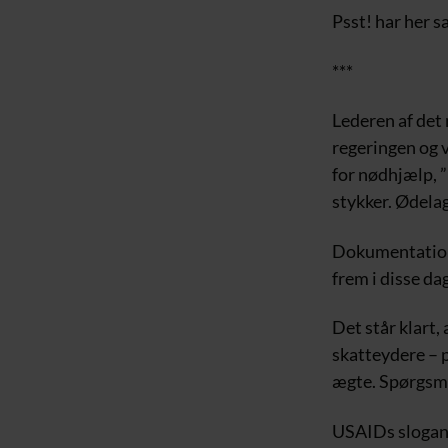
Psst! har her sa
***
Lederen af det
regeringen og v
for nødhjælp, 
stykker. Ødelag
Dokumentatione
frem i disse da
Det står klart,
skatteydere – p
ægte. Spørgsmål
USAIDs slogan 