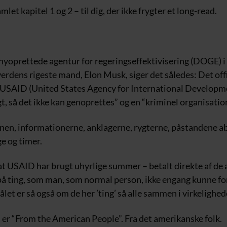
mlet kapitel 1 og 2 – til dig, der ikke frygter et long-read.
 nyoprettede agentur for regeringseffektivisering (DOGE) 
erdens rigeste mand, Elon Musk, siger det således: Det off
”USAID (United States Agency for International Developmen
t, så det ikke kan genoprettes” og en “kriminel organisation
n, informationerne, anklagerne, rygterne, påstandene ab
ge og timer.
 at USAID har brugt uhyrlige summer – betalt direkte af d
å ting, som man, som normal person, ikke engang kunne fore
et er så også om de her ’ting’ så alle sammen i virkelighe
er “From the American People”. Fra det amerikanske folk.