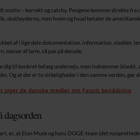
odt motto – korrekt og catchy. Pengene kommer direkte fra 
lk, skatteyderne, men hvem og hvad betaler de amerikans
ukket af i lige dele dokumentation, information, sladder, l
rm,
masser
af larm, så pas på derude.
se dig til konkret belæg undervejs, men indrømmer blankt, a
s. Og at der er to virkeligheder i den samme verden, gør de
t siger de danske medier om Faucis benådning
rå dagsorden
klart, er, at Elon Musk og hans DOGE-team (det nyoprettede