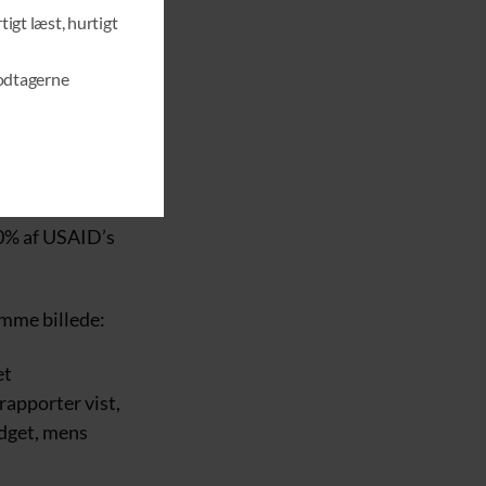
r mange penge
D
tigt læst, hurtigt
U
L
modtagerne
E
samlede beløb.
r drives af
ta om
20% af USAID’s
amme billede:
et
apporter vist,
udget, mens