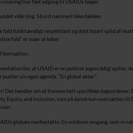
ivisering) har fået adgang til USAIDs bøger.
fundet
vilde
ting. Så ord nærmest ikke dækker.
e fald fuldstændigt respektløst og dybt bizart spild af ska
ste fald” er svær at købe:
af korruption.
entation for, at USAID er en politisk (egenrådig) spiller, der
r pusher sin egen agenda. ”En global aktør”.
n! Det handler om at fremme helt specifikke dagsordener. 
ity, Equity, and Inclusion, som på dansk kan oversættes til 
sion.
SAIDs globale mediestøtte. En voldsom omgang, som vi nat