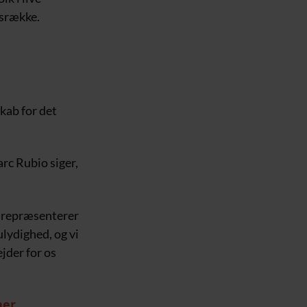
dsrække.
skab for det
rc Rubio siger,
e repræsenterer
lydighed, og vi
ejder for os
her.