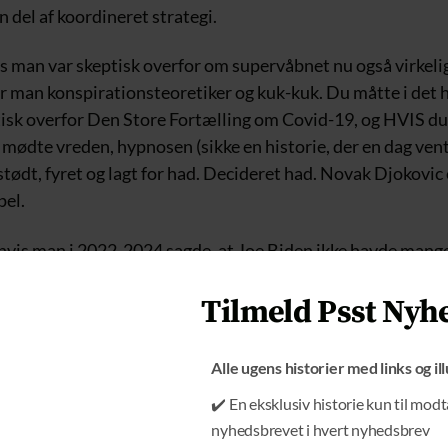
 del af koordineret strategi.
vis man var skeptisk overfor om supervåbnet nu også virkelig
r man konspirationsteoretiker og kuk-kuk. Du måtte i det h
isk overfor Den Store Fortælling om Covid-19, og HVIS du 
ødte vreden, hypnosen (sikke en historie, der en dag vent
tødt, fyret og lagt for had. Decideret had. Novak Djokovic 
pel.
 hvis man i 2022-2024 sagde, at Joe Biden ikke havde mang
e med, så ytrede man ”konspirationsteorier”.
Tilmeld Psst Nyh
diernes ’sandhed’ direkte modsat. I foråret 2024 erklæred
mpel, at Joe Biden var ”i topform”. En direkte løgn, der ble
Alle ugens historier med links og il
ske kommentatorer, deriblandt David Trads.
✔️ En eksklusiv historie kun til mod
oe Biden stadig ”i topform”, medier?
nyhedsbrevet i hvert nyhedsbrev