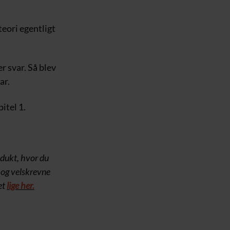
teori egentligt
er svar. Så blev
ar.
pitel 1.
odukt, hvor du
l og velskrevne
et
lige her.