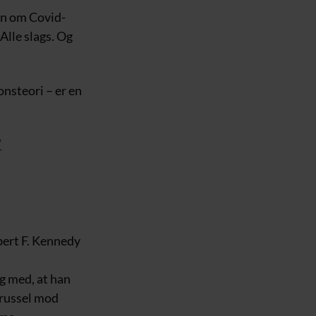
en om Covid-
Alle slags. Og
ionsteori – er en
”
obert F. Kennedy
ig med, at han
trussel mod