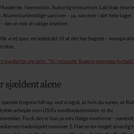
Maskerne. Ivermectin. Naturlig immunitet. Lab leak-teori
. Aluminiumholdige vacciner – ja, vacciner i det hele taget. 
 – der er nok at vælge imellem.
får vi et spor, en ledetråd, til at det her begreb – konspirat
rrelse.
t medie for sig selv: “Vi ’missede’ Bidens mentale forfald
r sjældent alene
al speede tingene lidt op, ved vi også, at hvis du synes, at R
 stykke arbejde som USA’s sundhedsminister, er du
oretiker. Fordi det er han jo selv ifølge medierne – samtid
mediernes hadeobjekt nummer 1. Han er en meget alvorlig 