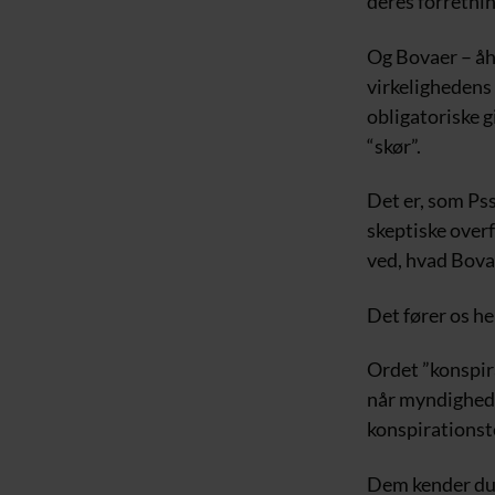
deres forretni
Og Bovaer – åh
virkelighedens 
obligatoriske g
“skør”.
Det er, som Pss
skeptiske overf
ved, hvad Bovae
Det fører os he
Ordet ”konspir
når myndighede
konspirationst
Dem kender du 