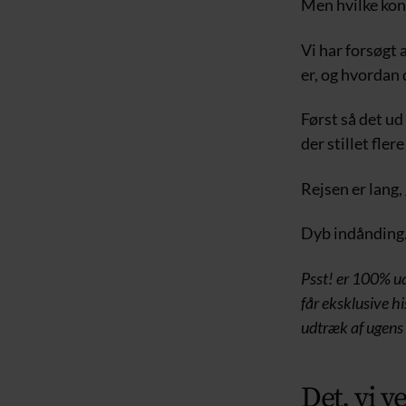
Men hvilke kon
Vi har forsøgt 
er, og hvordan 
Først så det ud 
der stillet fle
Rejsen er lang,
Dyb indånding. 
Psst! er 100% ua
får eksklusive hi
udtræk af ugens 
Det, vi v