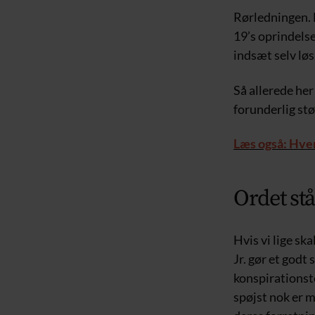
Rørledningen. 
19’s oprindelse
indsæt selv løs
Så allerede her 
forunderlig stø
Læs også: Hver
Ordet stå
Hvis vi lige sk
Jr. gør et godt
konspirationste
spøjst nok er 