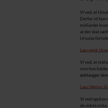
Vi ved, at Ursu
Derfor vil hun
milliarder kron
at der skal sæt
Ursulas fortolk
Læs også: Ursu
Vi ved, at stat
som hun kalder 
ødelægger dem
Læs: Mette: H
Vi ved også en
de sidste cirka 