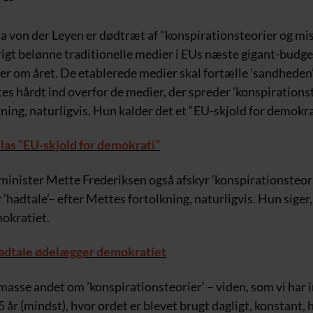
la von der Leyen er dødtræt af ”konspirationsteorier og mi
 rigt belønne traditionelle medier i EUs næste gigant-budg
er om året. De etablerede medier skal fortælle ’sandheden
tes hårdt ind overfor de medier, der spreder ’konspirationst
ning, naturligvis. Hun kalder det et “EU-skjold for demokra
las ”EU-skjold for demokrati”
sminister Mette Frederiksen også afskyr ’konspirationsteorie
’hadtale’– efter Mettes fortolkning, naturligvis. Hun siger,
okratiet.
adtale ødelægger demokratiet
 masse andet om ’konspirationsteorier’ – viden, som vi har
5 år (mindst), hvor ordet er blevet brugt dagligt, konstant, h