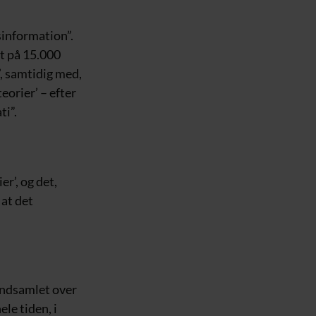
sinformation”.
et på 15.000
’, samtidig med,
eorier’ – efter
ti”.
r’, og det,
 at det
 indsamlet over
ele tiden, i