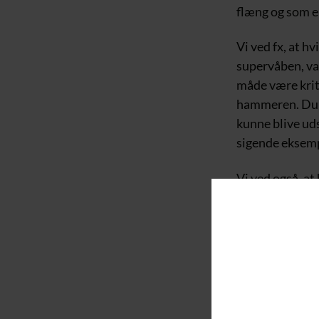
flæng og som en
Vi ved fx, at h
supervåben, va
måde være krit
hammeren. Du m
kunne blive uds
sigende eksem
Vi ved også, at
tilbage at rykk
Faktisk var me
Kokhar for ekse
diverse politi
Læs også: Er J