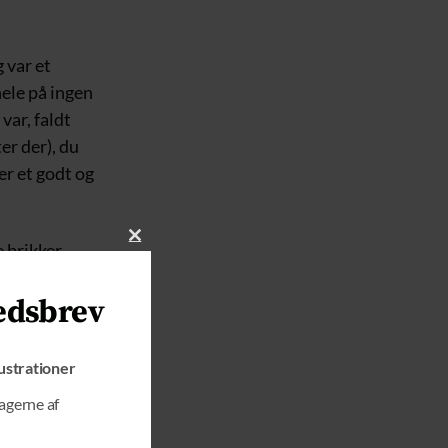
 var et
ele på ingen
var, faldt
er der), du
er et godt og
e brikker
C
L
O
edsbrev
S
e DRs Philip
E
v gentaget af
T
lustrationer
H
I
tagerne af
S
M