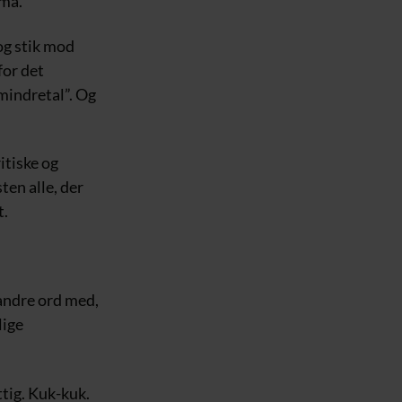
rma.
og stik mod
for det
 mindretal”. Og
itiske og
ten alle, der
t.
 andre ord med,
lige
tig. Kuk-kuk.