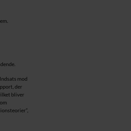
dem.
ændende.
 Indsats mod
pport, der
lket bliver
som
ionsteorier”,