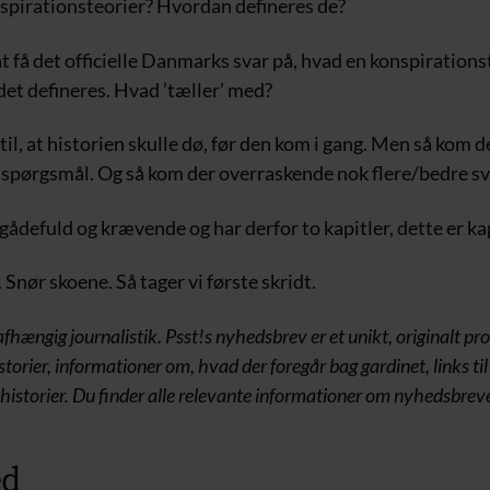
spirationsteorier? Hvordan defineres de?
at få det officielle Danmarks svar på, hvad en konspirations
det defineres. Hvad ’tæller’ med?
til, at historien skulle dø, før den kom i gang. Men så kom d
re spørgsmål. Og så kom der overraskende nok flere/bedre sv
 gådefuld og krævende og har derfor to kapitler, dette er ka
Snør skoene. Så tager vi første skridt.
fhængig journalistik. Psst!s nyhedsbrev er et unikt, originalt pr
storier, informationer om, hvad der foregår bag gardinet, links ti
historier. Du finder alle relevante informationer om nyhedsbrev
ed