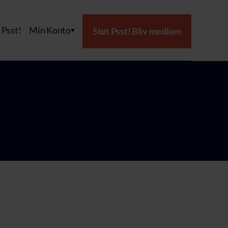
Psst!
Min Konto
Støt Psst! Bliv medlem