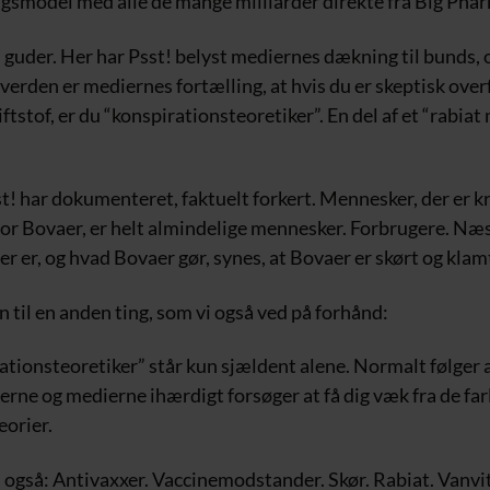
ngsmodel med alle de mange milliarder direkte fra Big Pha
 guder. Her har Psst! belyst mediernes dækning til bunds, 
verden er mediernes fortælling, at hvis du er skeptisk over
iftstof, er du “konspirationsteoretiker”. En del af et “rabiat
t! har dokumenteret, faktuelt forkert. Mennesker, der er kr
or Bovaer, er helt almindelige mennesker. Forbrugere. Næs
r er, og hvad Bovaer gør, synes, at Bovaer er skørt og klam
n til en anden ting, som vi også ved på forhånd:
ationsteoretiker” står kun sjældent alene. Normalt følger
rne og medierne ihærdigt forsøger at få dig væk fra de far
eorier.
også: Antivaxxer. Vaccinemodstander. Skør. Rabiat. Vanvit