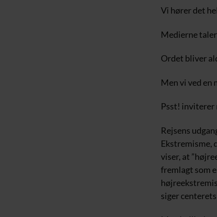
Vi hører det he
Medierne taler
Ordet bliver ald
Men vi ved en m
Psst! inviterer
Rejsens udgang
Ekstremisme, d
viser, at ”høj
fremlagt som e
højreekstremist
siger centerets