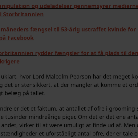
anipulation og udeladelser gennemsyrer mediern
i Storbritannien
 måneders fængsel til 53-årig ustraffet kvinde for
på Facebook
orbritannien rydder fængsler for at få plads til d
krigere
t uklart, hvor Lord Malcolm Pearson har det meget ko
og det er stensikkert, at der mangler at komme et ord
t belæg på tallet.
ndre er det et faktum, at antallet af ofre i grooming
tusinder mindreårige piger. Om det er det ene anta
 andet, virker til at være umuligt at finde ud af. Men 
stændigheder et uforståeligt antal ofre, der er tale 