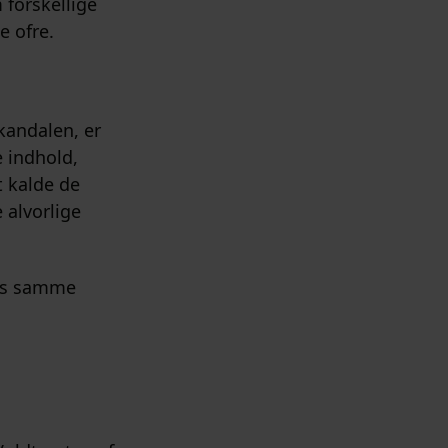
 forskellige
e ofre.
andalen, er
 indhold,
t kalde de
 alvorlige
cis samme