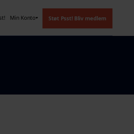
t!
Min Konto
Støt Psst! Bliv medlem