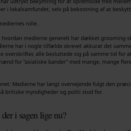
ar udtrykt bekymring for at opretholde fred mellem
er i lokalsamfundet, selv på bekostning af at beskytt
mediernes rolle.
 hvordan medierne generelt har dækket grooming-sk
erne har i nogle tilfælde skrevet akkurat det samme
 overskrifter, alle besluttede sig på samme tid for a
mænd for “asiatiske bander” med mange, mange flere
benet: Medierne har langt overvejende fulgt den præ
så britiske myndigheder og politi stod for.
der i sagen lige nu?