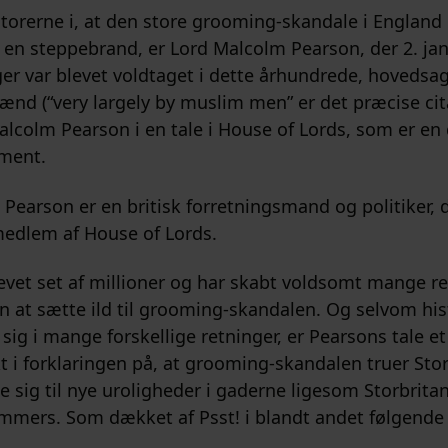
atorerne i, at den store grooming-skandale i England 
n steppebrand, er Lord Malcolm Pearson, der 2. jan
ger var blevet voldtaget i dette århundrede, hovedsag
d (“very largely by muslim men” er det præcise citat
lcolm Pearson i en tale i House of Lords, som er en 
ament.
Pearson er en britisk forretningsmand og politiker, d
edlem af House of Lords.
evet set af millioner og har skabt voldsomt mange re
gen at sætte ild til grooming-skandalen. Og selvom his
sig i mange forskellige retninger, er Pearsons tale et
i forklaringen på, at grooming-skandalen truer Sto
e sig til nye uroligheder i gaderne ligesom Storbrita
mmers. Som dækket af Psst! i blandt andet følgende h