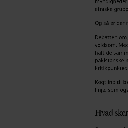
myndigheder h
etniske grupp
Og så er der 
Debatten om,
voldsom. Medi
haft de samme
pakistanske 
kritikpunkter.
Kogt ind til 
linje, som og
Hvad sker 