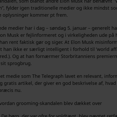
ndalen, som blandt andre Elon Musk har benævnt “
n”, fylder igen traditionelle medier og ikke mindst so
 oplysninger kommer pt frem.
ede medier har i dag – søndag 5. januar – generelt ha
Elon Musk er fejlinformeret og i virkeligheden ude på 
 han rent faktisk gør og siger. At Elon Musk misinfor
 han ikke er særligt intelligent i forhold til ‘world affa
red.). Og at han fornærmer Storbritanniens premiermi
sit sprogbrug.
t medie som The Telegraph lavet en relevant, inform
gratis artikel, der giver en god beskrivelse af, hvad 
præcis nu.
vordan grooming-skandalen blev dækket over
:
De børn, der var ofre for voldtægt, blev nægtet ret