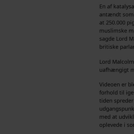
En af katalys
antændt som e
at 250.000 pi
muslimske mæn
sagde Lord Ma
britiske parl
Lord Malcolm 
uafhængigt m
Videoen er bl
forhold til i
tiden spreder 
udgangspunkt 
med at udvikl
oplevede i so