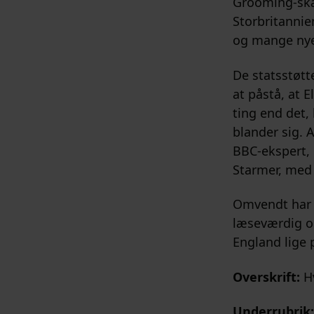
Grooming-ska
Storbritannie
og mange nye
De statsstøtt
at påstå, at 
ting end det,
blander sig. At
BBC-ekspert, 
Starmer, med 
Omvendt har e
læseværdig og 
England lige 
Overskrift:
H
Underrubrik