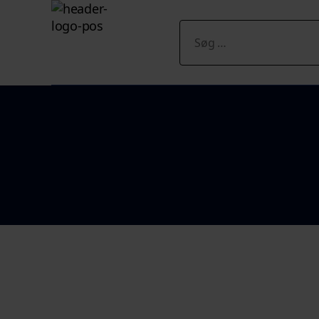
Søg
efter: