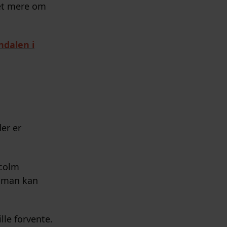
et mere om
ndalen i
er er
lcolm
m man kan
lle forvente.