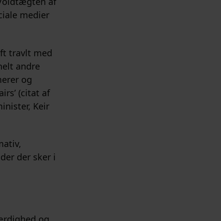
Voldtægten af
ciale medier
ft travlt med
helt andre
merer og
irs’ (citat af
nister, Keir
ativ,
der der sker i
færdighed og