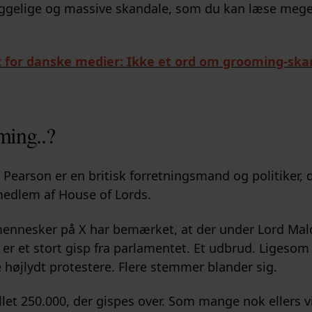
ggelige og massive skandale, som du kan læse meg
 for danske medier: Ikke et ord om grooming-ska
ming..?
Pearson er en britisk forretningsmand og politiker, d
edlem af House of Lords.
ennesker på X har bemærket, at der under Lord Ma
 er et stort gisp fra parlamentet. Et udbrud. Ligeso
højlydt protestere. Flere stemmer blander sig.
llet 250.000, der gispes over. Som mange nok ellers vi