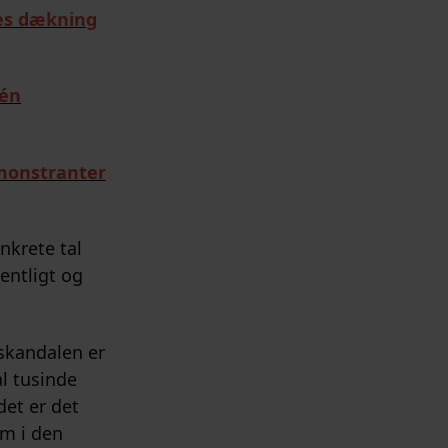
es dækning
 én
emonstranter
nkrete tal
entligt og
-skandalen er
l tusinde
det er det
om i den