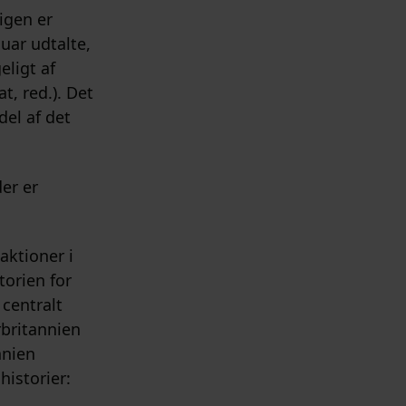
igen er
uar udtalte,
eligt af
, red.). Det
del af det
er er
aktioner i
torien for
 centralt
rbritannien
nnien
istorier: