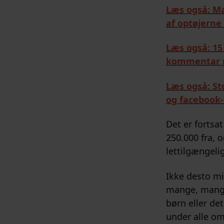
Læs også: M
af optøjerne 
Læs også: 15
kommentar 
Læs også: St
og facebook-
Det er fortsa
250.000 fra, 
lettilgængelig
Ikke desto mi
mange, mange 
børn eller det
under alle om