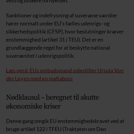
veto og blokere fornyelsen.
Sanktioner og indefrysning af suveræne værdier
hører normalt under EU’s fælles udenrigs- og
sikkerhedspolitik (CFSP), hvor beslutninger kræver
enstemmighed (artikel 31 i TEU). Det er en
grundlæggende regel for at beskytte national
suverænitet i udenrigspolitik.
Læs også: EUs ombudsmand sidestiller Ursula Von
der Leyen med en mafiaboss
Nødklausul – beregnet til akutte
økonomiske kriser
Denne gang omgik EU enstemmighedskravet ved at
bruge artikel 122 i TFEU (Traktaten om Den