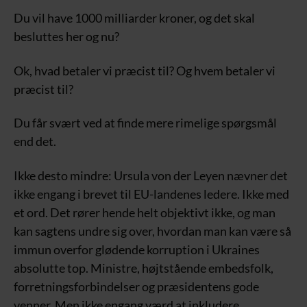
Du vil have 1000 milliarder kroner, og det skal
besluttes her og nu?
Ok, hvad betaler vi præcist til? Og hvem betaler vi
præcist til?
Du får svært ved at finde mere rimelige spørgsmål
end det.
Ikke desto mindre: Ursula von der Leyen nævner det
ikke engang i brevet til EU-landenes ledere. Ikke med
et ord. Det rører hende helt objektivt ikke, og man
kan sagtens undre sig over, hvordan man kan være så
immun overfor glødende korruption i Ukraines
absolutte top. Ministre, højtstående embedsfolk,
forretningsforbindelser og præsidentens gode
venner. Men ikke engang værd at inkludere.