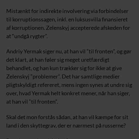
Mistænkt for indirekte involvering via forbindelser
til korruptionssagen, inkl. en luksusvilla finansieret
af korruptionen. Zelenskyj accepterede afskeden for
at “undgå rygter”.
Andriy Yermak siger nu, at han vil ”til fronten”, og gør
det klart, at han føler sig meget uretfærdigt
behandlet, og han kun trækker sig for ikke at give
Zelenskyj ”problemer”. Det har samtlige medier
pligtskyldigt refereret, mens ingen synes at undre sig
over, hvad Yermak helt konkret mener, når han siger,
at han vil ”til fronten”.
Skal det mon forstås sådan, at han vil kæmpe for sit
land i den skyttegrav, der er nærmest på russerne?