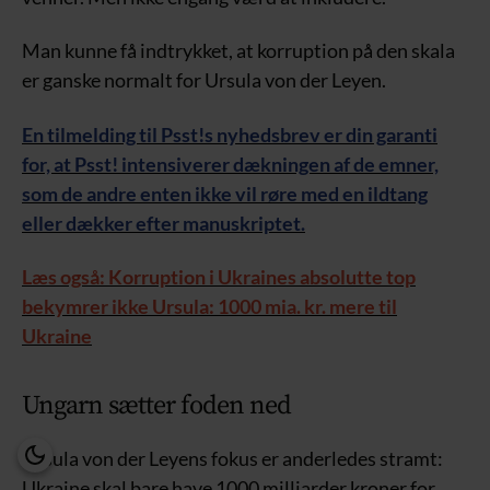
Man kunne få indtrykket, at korruption på den skala
er ganske normalt for Ursula von der Leyen.
En tilmelding til Psst!s nyhedsbrev er din garanti
for, at Psst! intensiverer dækningen af de emner,
som de andre enten ikke vil røre med en ildtang
eller dækker efter manuskriptet.
Læs også: Korruption i Ukraines absolutte top
bekymrer ikke Ursula: 1000 mia. kr. mere til
Ukraine
Ungarn sætter foden ned
Ursula von der Leyens fokus er anderledes stramt:
Ukraine skal bare have 1000 milliarder kroner for