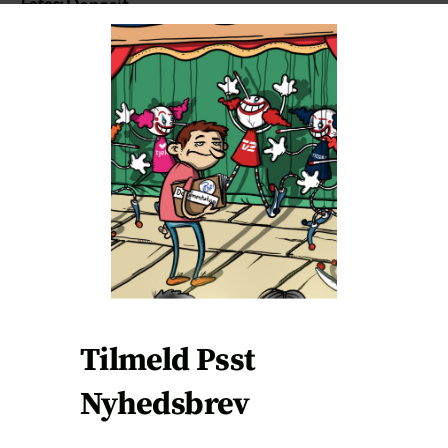
C
Fotos:
Deposit
L
O
S
FØLG PSST! PÅ FACEBOOK OG X
E
T
H
TIL FORSIDEN
I
S
M
O
D
U
Præsident Volodymyr Zelenskyjs absolutte
L
inderkreds, som i sagens natur udgør den politiske
E
top i Ukraine, har med den ene hånd sendt landets
unge mænd til at fronten for at kæmpe og dø, og med
den anden hånd har de raget utrolige rigdomme til
Tilmeld Psst
sig.
Nyhedsbrev
De har sendt patruljer ud for at indfange landets
unge mænd. Tvunget dem ind i varevogne. Taget