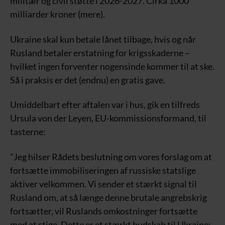
militær og civil støtte i 2026-2027. Cirka 1000
milliarder kroner (mere).
Ukraine skal kun betale lånet tilbage, hvis og når
Rusland betaler erstatning for krigsskaderne –
hvilket ingen forventer nogensinde kommer til at ske.
Så i praksis er det (endnu) en gratis gave.
Umiddelbart efter aftalen var i hus, gik en tilfreds
Ursula von der Leyen, EU-kommissionsformand, til
tasterne:
”Jeg hilser Rådets beslutning om vores forslag om at
fortsætte immobiliseringen af russiske statslige
aktiver velkommen. Vi sender et stærkt signal til
Rusland om, at så længe denne brutale angrebskrig
fortsætter, vil Ruslands omkostninger fortsætte
med at stige. Dette er et stærkt budskab til Ukraine: