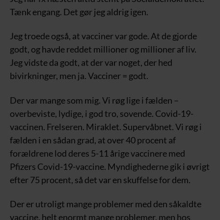
Tænk engang. Det gør jeg aldrig igen.
Jeg troede også, at vacciner var gode. At de gjorde
godt, og havde reddet millioner og millioner af liv.
Jeg vidste da godt, at der var noget, der hed
bivirkninger, men ja. Vacciner = godt.
Der var mange som mig. Vi røg lige i fælden –
overbeviste, lydige, i god tro, sovende. Covid-19-
vaccinen. Frelseren. Miraklet. Supervåbnet. Vi røg i
fælden i en sådan grad, at over 40 procent af
forældrene lod deres 5-11 årige vaccinere med
Pfizers Covid-19-vaccine. Myndighederne gik i øvrigt
efter 75 procent, så det var en skuffelse for dem.
Der er utroligt mange problemer med den såkaldte
vaccine, helt enormt mange problemer, men hos