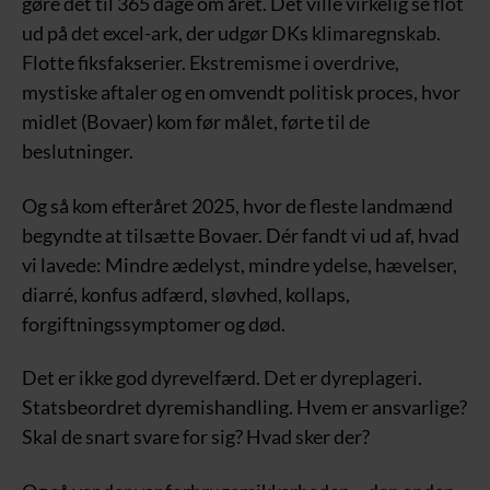
gøre det til 365 dage om året. Det ville virkelig se flot
ud på det excel-ark, der udgør DKs klimaregnskab.
Flotte fiksfakserier. Ekstremisme i overdrive,
mystiske aftaler og en omvendt politisk proces, hvor
midlet (Bovaer) kom før målet, førte til de
beslutninger.
Og så kom efteråret 2025, hvor de fleste landmænd
begyndte at tilsætte Bovaer. Dér fandt vi ud af, hvad
vi lavede: Mindre ædelyst, mindre ydelse, hævelser,
diarré, konfus adfærd, sløvhed, kollaps,
forgiftningssymptomer og død.
Det er ikke god dyrevelfærd. Det er dyreplageri.
Statsbeordret dyremishandling. Hvem er ansvarlige?
Skal de snart svare for sig? Hvad sker der?