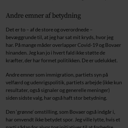
Andre emner af betydning
Det er to – af de store og overordnede –
bevæggrunde til, at jeg har sat mit kryds, hvor jeg
har. På mange måder overlapper Covid-19 og Bovaer
hinanden. Jeg kan jo i hvert fald ikke støtte de
kræfter, der har formet politikken. De er udelukket.
Andre emner som immigration, partiets syn på
velfærd og udenrigspolitik, partiets arbejde (ikke kun
resultater, også signaler og generelle meninger)
siden sidste valg, har også haft stor betydning.
Den ‘grønne’ omstilling, som Bovaer også indgår i,
har omvendt ikke betydet spor. Jeg ville lytte, hvis et
parti sådan for alvor tog initiativer til at forbedre