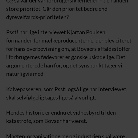
Og så var der var forbrugersikkerheden – den anden
store prioritet. Går den prioritet bedre end
dyrevelfærds-prioriteten?
Psst! har lige interviewet Kjartan Poulsen,
formanden for mælkeproducenterne, der blev citeret
for hans overbevisning om, at Bovaers affaldsstoffer
i forbrugernes fødevarer er ganske uskadelige. Det
argumenterede han for, og det synspunkt tager vi
naturligvis med.
Kalvepasseren, som Psst! også lige har interviewet,
skal selvfølgelig tages lige så alvorligt.
Hendes historie er endnu et vidnesbyrd til den
katastrofe, som Bovaer har været.
Magten, organisationerne og industrien skal være