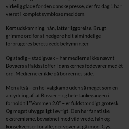
virkelig glade for den danske presse, der fra dag 1 har
været i komplet symbiose med dem.
Kørt udskamning, hån, latterliggørelse. Brugt
grimme ord for at nedgøre helt almindelige
forbrugeres berettigede bekymringer.
Og stadig – stadigvæk – har medierne ikke nævnt
Bovaers affaldsstoffer i danskernes fødevarer med ét
ord. Medierne er ikke på borgernes side.
Men altså – en hel valgkamp uden så meget som en
antydning af, at Bovaer – og hele tankegangen i
forhold til “Vommen 2.0” – er fuldstændigt grotesk.
Og meget uhyggeligt i øvrigt. Den her fanatiske
ekstremisme, bevæbnet med vild vrede, hån og
konsekvenser for alle, der vover at gå imod. Gys.