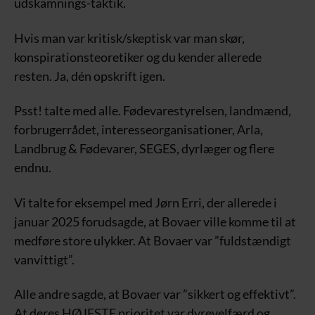
udskamnings-taktik.
Hvis man var kritisk/skeptisk var man skør,
konspirationsteoretiker og du kender allerede
resten. Ja, dén opskrift igen.
Psst! talte med alle. Fødevarestyrelsen, landmænd,
forbrugerrådet, interesseorganisationer, Arla,
Landbrug & Fødevarer, SEGES, dyrlæger og flere
endnu.
Vi talte for eksempel med Jørn Erri, der allerede i
januar 2025 forudsagde, at Bovaer ville komme til at
medføre store ulykker. At Bovaer var ”fuldstændigt
vanvittigt”.
Alle andre sagde, at Bovaer var ”sikkert og effektivt”.
At deres HØJESTE prioritet var dyrevelfærd og