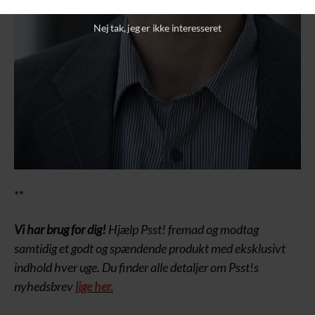
Nej tak, jeg er ikke interesseret
**
Vi har brug for dig!
Hjælp Psst! fremad og modtag
samtidig et godt og spændende produkt med eksklusivt
indhold hver uge. Du finder alle detaljer om Psst!s
nyhedsbrev
lige her.