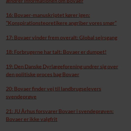
ændrer informationen om Bovaer
16: Bovaer-manuskriptet kører igen:
”Konspirationsteoretikere angriber vores smør”
17: Bovaer vinder frem overalt: Global sejrsgang
18: Forbrugerne har talt: Bovaer er dumpet!
19: Den Danske Dyrlægeforening undrer sig over
den politiske proces bag Bovaer
20: Bovaer finder vej til landbrugselevers
svendeprøve
21: JU Århus forsvarer Bovaer i svendeprøven:
Bovaer er ikke valgfrit