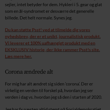
sejler, intet betyder for dem. Hykleri i 5. gear og glat
som en ål-syndromet er desværre det generelle
billede. Det helt normale. Synes jeg.
Du kan støtte Psst! ved at tilmelde dig vores
nyhedsbrev, der er et unikt, journalistisk produkt.
Vi leverer et 100% uafhængigt produkt med en
EKSKLUSIV historie, der ikke rammer Psst!s site.
Læs mere her.
Corona ændrede alt
For mig har alt ændret sig siden ’corona’. Der er
virkelig en verden til forskel på, hvordan jeg ser
verden i dag vs. hvordan jeg så den i starten af 2020.
Jeg har fx næsten altid stemt på Socialdemokratiet.