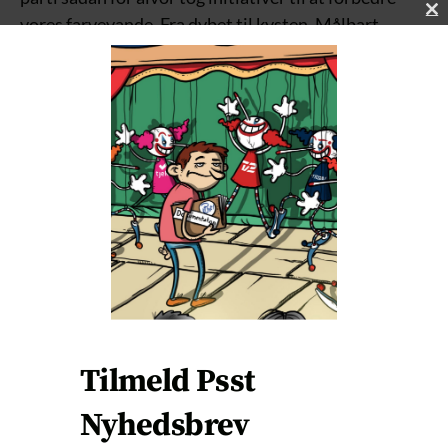
vores farvevande. Fra dybet til kysten. Målbart.
C
L
Omgående målbart. Flere fisk, sundere havbund,
O
mindre forurening, liv og overflod. Det ville i mine
S
E
øjne være en fantastisk investering for hele
T
Danmark.
H
I
S
Mindre CO2 på et klimaregnskab, der i forvejen er
M
O
fyldt med fiksfakserier, flytter intet for mig. Humbug,
D
der er pakket ind i flot gavepapir. Ikke-målbart.
U
L
Overhovedet. Gør ingen forskel på noget som helst.
E
Men milliarderne flyder, så sådan er det.
Jeg håber, at du får en rigtig god valgdag.
Tilmeld Psst
Held og lykke.
Nyhedsbrev
Med venlig hilsen