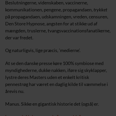
Beslutningerne, videnskaben, vaccinerne,
kommunikationen, pengene, propagandaen,
trykket
på propagandaen, udskamningen, vreden, censuren,
Den Store Hypnose, angsten for at stikke ud af
mængden, truslerne, tvangsvaccinationsfanatikerne,
der var fredet.
Og naturligvis, lige præcis, ’medierne’.
At se den danske presse køre 100% symbiose med
myndighederne, dukke nakken, iføre sig skyklapper,
lystre deres Masters uden et enkelt kritisk
pennestrøg har været en daglig kilde til væmmelse i
årevis nu.
Manus. Sikke en gigantisk historie det (også) er.