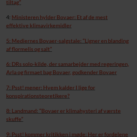
tiltag”
4:
Ministeren hylder Bovaer: Et af de mest
effektive klimavirkemidler
5: Mediernes Bovaer-salgstale: “Ligner en blanding
af flormelis og salt”
6: DRs solo-kilde, der samarbejder med regeringen,
Arla og firmaet bag Bovaer, godkender Bovaer
7: Psst! mener: Hvem kalder I lige for
konspirationsteoretikere?
8: Landmand: “Bovaer er klimahysteri af værste
skuffe”
9: Psst! kommer kritikken i møde: Her er fordelene