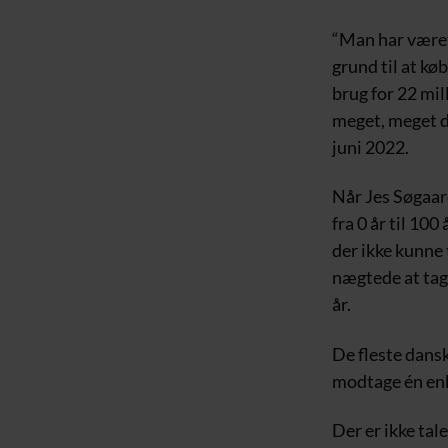
“Man har været 
grund til at køb
brug for 22 mil
meget, meget d
juni 2022.
Når Jes Søgaard
fra 0 år til 100
der ikke kunne 
nægtede at tage
år.
De fleste dans
modtage én enk
Der er ikke ta