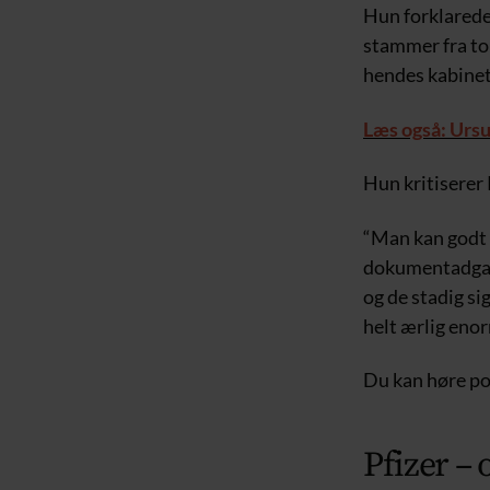
Hun forklarede,
stammer fra top
hendes kabinet,
Læs også: Urs
Hun kritisere
“Man kan godt 
dokumentadgang
og de stadig sig
helt ærlig eno
Du kan høre p
Pfizer – 