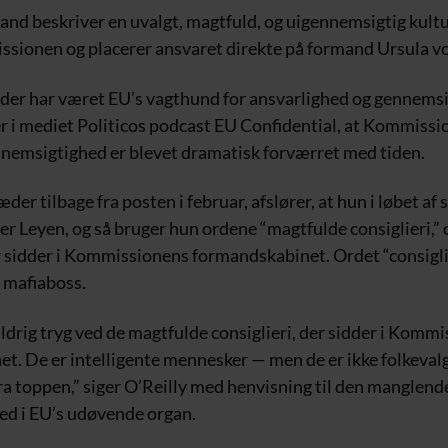
d beskriver en uvalgt, magtfuld, og uigennemsigtig kultur
ionen og placerer ansvaret direkte på formand Ursula vo
, der har været EU’s vagthund for ansvarlighed og gennems
ger i mediet Politicos podcast EU Confidential, at Kommiss
emsigtighed er blevet dramatisk forværret med tiden.
æder tilbage fra posten i februar, afslører, at hun i løbet af 
er Leyen, og så bruger hun ordene “magtfulde consiglieri,”
 sidder i Kommissionens formandskabinet. Ordet “consigl
n mafiaboss.
aldrig tryg ved de magtfulde consiglieri, der sidder i Komm
t. De er intelligente mennesker — men de er ikke folkeval
ra toppen,” siger O’Reilly med henvisning til den manglend
d i EU’s udøvende organ.