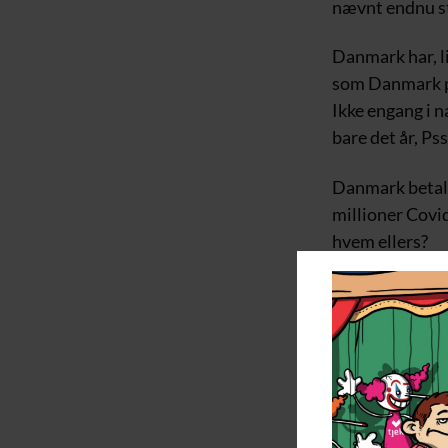
nævnt endnu st
Danmark har, l
som Danmark på 
Ikke engang i 
bare det år, Ps
Danmark betalt
millioner Covid
hvem ellers?
Spørgsmålet “h
ikke. Så derfor 