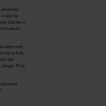
 altså ikke
 vi ikke får
ark. Det her er
il Radio4 i
 danskere med –
om der er folk,
olk, der
 borger. På et
 maksimalt
).