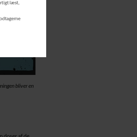
rtigt læst,
O
D
U
modtagerne
L
E
ningen bliver en
n doser af de