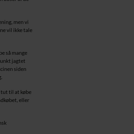
ening, men vi
e vil ikke tale
øbe så mange
punkt jagtet
ccinen siden
.
ut til at købe
ndkøbet, eller
nsk