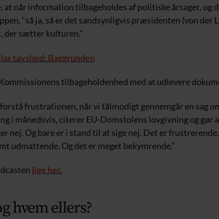
 at når information tilbageholdes af politiske årsager, og 
pen, “så ja, så er det sandsynligvis præsidenten (von der L
 der sætter kulturen.”
ulas tavshed: Baggrunden
r Kommissionens tilbageholdenhed med at udlevere dokum
forstå frustrationen, når vi tålmodigt gennemgår en sag o
 i månedsvis, citerer EU-Domstolens lovgivning og gør al
er nej. Og bare er i stand til at sige nej. Det er frustrerende
rmt udmattende. Og det er meget bekymrende.”
odcasten
lige her.
og hvem ellers?