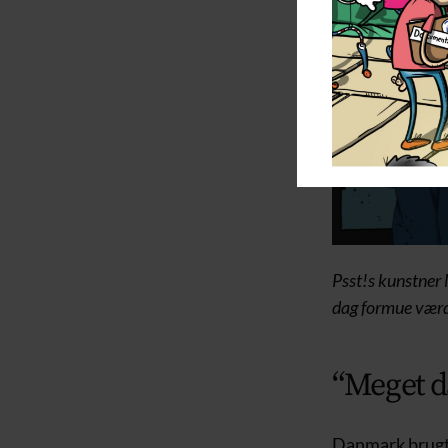
Psst!s kunstner 
dag formue værd,
“Meget d
Danmark brugte