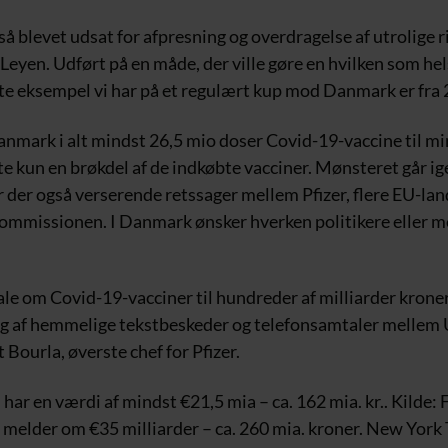
å blevet udsat for afpresning og overdragelse af utrolige
Leyen. Udført på en måde, der ville gøre en hvilken som he
ste eksempel vi har på et regulært kup mod Danmark er fra 
anmark i alt mindst 26,5 mio doser Covid-19-vaccine til mi
e kun en brøkdel af de indkøbte vacciner. Mønsteret går ig
r der også verserende retssager mellem Pfizer, flere EU-la
mmissionen. I Danmark ønsker hverken politikere eller me
le om Covid-19-vacciner til hundreder af milliarder kroner
ng af hemmelige tekstbeskeder og telefonsamtaler mellem 
 Bourla, øverste chef for Pfizer.
har en værdi af mindst €21,5 mia – ca. 162 mia. kr.. Kilde: 
o melder om €35 milliarder – ca. 260 mia. kroner. New York