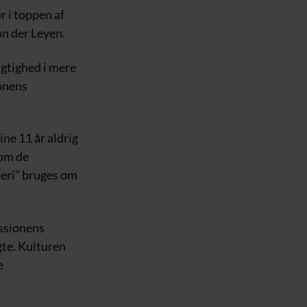
 i toppen af
n der Leyen.
igtighed i mere
ionens
sine 11 år aldrig
 om de
ieri” bruges om
issionens
gte. Kulturen
e