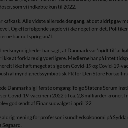
doser, som vi indkøbte kun til 2022.
 kafkask. Alle vidste allerede dengang, at det aldrig gav m
gevel. Og efterfølgende sagde vi ikke noget om det. Politikern
ierne har nul spørgsmål.
hedsmyndigheder har sagt, at Danmark var ’nødt til’ at k
 ikke at forklare sig yderligere. Medierne har på intet tids
enerelt ikke haft meget at sige om Covid-19 og Covid-19-va
ush af myndighedssymbiotisk PR for Den Store Fortælling
ede Danmark sig i første omgang ifølge Statens Serum Instit
ser Covid-19-vacciner i 2022 til ca. 2,8 milliarder kroner. I
 blev godkendt af Finansudvalget i april ’22.
 aldrig mening for professor i sundhedsøkonomi på Sydda
s Søgaard.