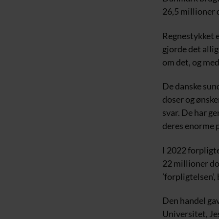
26,5 millioner 
Regnestykket er
gjorde det alli
om det, og med
De danske sund
doser og ønsker
svar. De har g
deres enorme p
I 2022 forpligt
22 millioner do
’forpligtelsen’,
Den handel gav
Universitet, Je