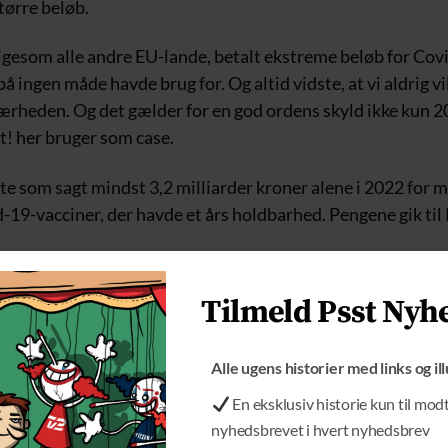
ørre beløb.
igesom alle andre EU-lande, betalt ekstreme beløb for Cov
ingen måde havde brug for. Og altid vidste, at vi aldrig vill
nærheden. Og det gælder for en god ordens skyld ikke kun 2
st! her bruger som case.
e som sagt mindst 3,2 milliarder kroner alene i 2022 for m
-19-vacciner, der havde et års holdbarhed. Pengene gik til 
vem ellers” kan nok kun Ursula Von Der Leyen svare på, me
Tilmeld Psst Nyh
falder ingen svar.
Alle ugens historier med links og il
En eksklusiv historie kun til mod
nyhedsbrevet i hvert nyhedsbrev