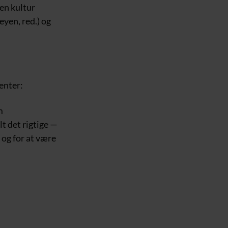
den kultur
eyen, red.) og
enter:
m
t det rigtige —
, og for at være