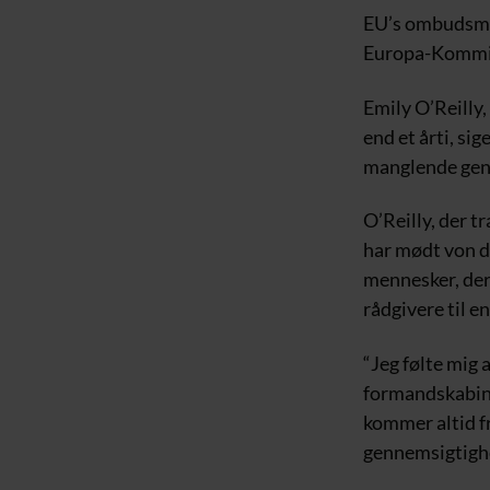
EU’s ombudsman
Europa-Kommiss
Emily O’Reilly
end et årti, si
manglende genn
O’Reilly, der tr
har mødt von d
mennesker, der
rådgivere til e
“Jeg følte mig 
formandskabine
kommer altid f
gennemsigtighe