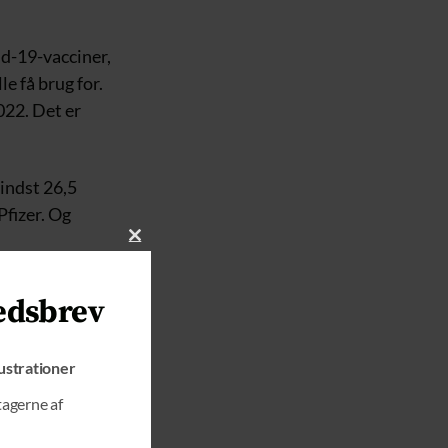
id-19-vacciner,
e få brug for.
022. Det er
indst 26,5
Pfizer. Og
C
L
n det vil hun
O
edsbrev
S
E
T
lustrationer
H
I
tagerne af
S
M