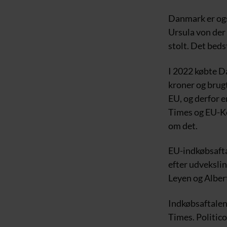
Danmark er ogs
Ursula von der 
stolt. Det bed
I 2022 købte D
kroner og brugt
EU, og derfor e
Times og EU-Ko
om det.
EU-indkøbsafta
efter udveksli
Leyen og Albert
Indkøbsaftalen 
Times. Politic