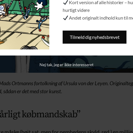
Kort version af alle historier – hu
hurtigt videre
Andet originalt indhold kun til 
Tilmeld dig nyhedsbrevet
Nej tak, jeg er ikke interesseret
Mads Ortmanns fortolkning af Ursula von der Leyen. Originalteg
 sådan er det med stor kunst.
årligt købmandskab”
 måske (højt sat, men for nemhedens skyld, red.) en millio