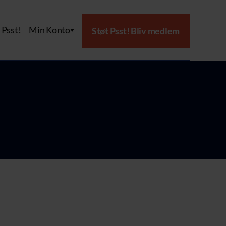
Psst!
Min Konto
Støt Psst! Bliv medlem