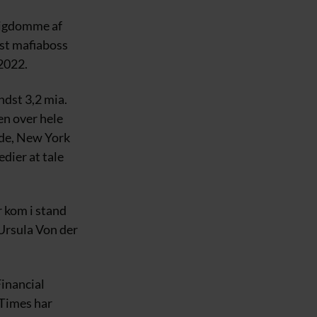
 rigdomme af
lst mafiaboss
2022.
ndst 3,2 mia.
en over hele
nde, New York
dier at tale
 kom i stand
Ursula Von der
Financial
 Times har