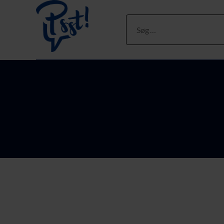
Søg
efter: