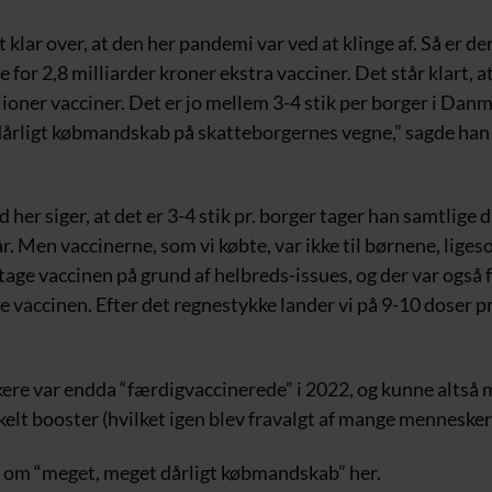
klar over, at den her pandemi var ved at klinge af. Så er der
e for 2,8 milliarder kroner ekstra vacciner. Det står klart, at
lioner vacciner. Det er jo mellem 3-4 stik per borger i Danm
årligt købmandskab på skatteborgernes vegne,” sagde han t
 her siger, at det er 3-4 stik pr. borger tager han samtlige
 år. Men vaccinerne, som vi købte, var ikke til børnene, liges
tage vaccinen på grund af helbreds-issues, og der var også f
 vaccinen. Efter det regnestykke lander vi på 9-10 doser pr.
kere var endda “færdigvaccinerede” i 2022, og kunne altså
elt booster (hvilket igen blev fravalgt af mange mennesker
le om “meget, meget dårligt købmandskab” her.