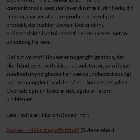
konventionelle køer, der laver din mælk, din fløde, dit
smør og masser af andre produkter, nemlig et
produkt, der hedder Bovaer. Det er et (nu
obligatorisk) tilsætningsstof, der reducerer metan-
udledning fra køer.
Det aktive stof i Bovaer er noget giftigt stads, der
skal håndteres med sikkerhedsudstyr, og som ifølge
sundhedsmyndigheder kan være sundhedsskadeligt
i store mængder (hvad det så end konkret betyder).
Oversat: Spis en teske af det, og du er i store
problemer.
Læs Psst!s artikler om Bovaer her:
Bovaer – sikkert og effektivt?
(5. december)