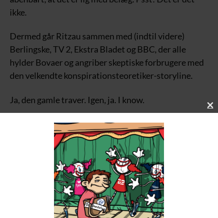
ikke.
Dermed går Ritzau sammen med (indtil videre)
Berlingske, TV 2, Ekstra Bladet og BBC, der alle
hylder Bovaer og angriber skeptiske forbrugere med
den velkendte konspirationsteoretiker-storyline.
Ja, den gamle traver. Igen, ja. I know.
C
L
Om DR, vores allesammens public service-flagskib,
O
har tænkt sig at informere danskerne står fortsat hen
S
E
i det uvisse.
T
H
redaktion@psst-nyt.d
k
I
S
M
Foto: Depositphotos.com
O
D
U