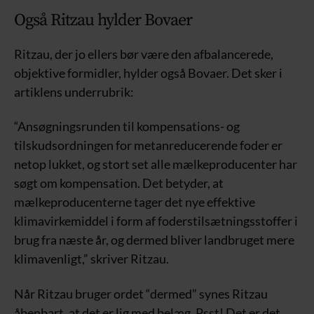
Også Ritzau hylder Bovaer
Ritzau, der jo ellers bør være den afbalancerede,
objektive formidler, hylder også Bovaer. Det sker i
artiklens underrubrik:
“Ansøgningsrunden til kompensations- og
tilskudsordningen for metanreducerende foder er
netop lukket, og stort set alle mælkeproducenter har
søgt om kompensation. Det betyder, at
mælkeproducenterne tager det nye effektive
klimavirkemiddel i form af foderstilsætningsstoffer i
brug fra næste år, og dermed bliver landbruget mere
klimavenligt,” skriver Ritzau.
Når Ritzau bruger ordet “dermed” synes Ritzau
åbenbart, at det er lig med belæg. Psst! Det er det