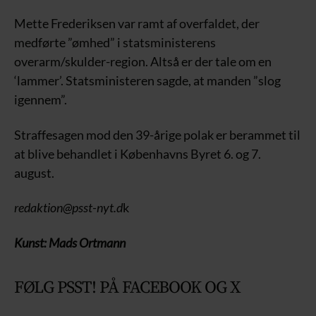
Mette Frederiksen var ramt af overfaldet, der
medførte ”ømhed” i statsministerens
overarm/skulder-region. Altså er der tale om en
‘lammer’. Statsministeren sagde, at manden ”slog
igennem”.
Straffesagen mod den 39-årige polak er berammet til
at blive behandlet i Københavns Byret 6. og 7.
august.
redaktion@psst-nyt.d
k
Kunst: Mads Ortmann
FØLG PSST! PÅ FACEBOOK OG X