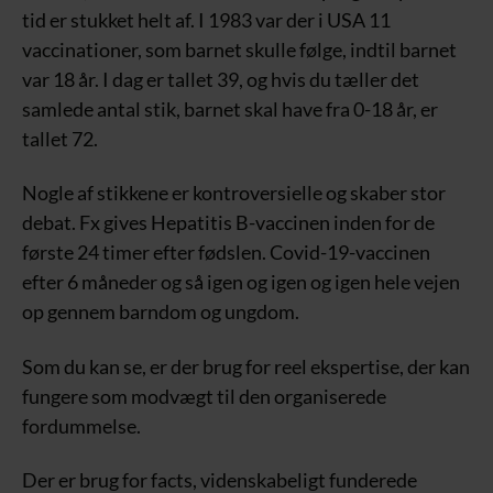
tid er stukket helt af. I 1983 var der i USA 11
vaccinationer, som barnet skulle følge, indtil barnet
var 18 år. I dag er tallet 39, og hvis du tæller det
samlede antal stik, barnet skal have fra 0-18 år, er
tallet 72.
Nogle af stikkene er kontroversielle og skaber stor
debat. Fx gives Hepatitis B-vaccinen inden for de
første 24 timer efter fødslen. Covid-19-vaccinen
efter 6 måneder og så igen og igen og igen hele vejen
op gennem barndom og ungdom.
Som du kan se, er der brug for reel ekspertise, der kan
fungere som modvægt til den organiserede
fordummelse.
Der er brug for facts, videnskabeligt funderede