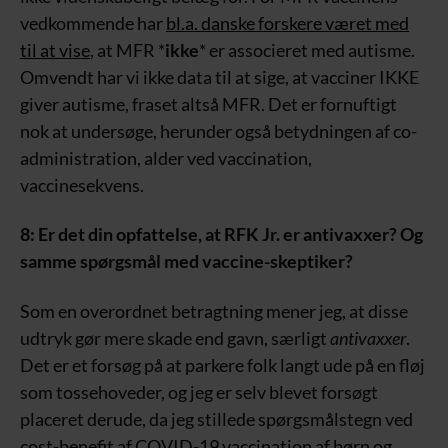
vedkommende har
bl.a. danske forskere været med
til at vise
, at MFR *
ikke
* er associeret med autisme.
Omvendt har vi ikke data til at sige, at vacciner IKKE
giver autisme, fraset altså MFR. Det er fornuftigt
nok at undersøge, herunder også betydningen af co-
administration, alder ved vaccination,
vaccinesekvens.
8: Er det din opfattelse, at RFK Jr. er antivaxxer? Og
samme spørgsmål med vaccine-skeptiker?
Som en overordnet betragtning mener jeg, at disse
udtryk gør mere skade end gavn, særligt
antivaxxer
.
Det er et forsøg på at parkere folk langt ude på en fløj
som tossehoveder, og jeg er selv blevet forsøgt
placeret derude, da jeg stillede spørgsmålstegn ved
cost-benefit af COVID-19 vaccination af børn og