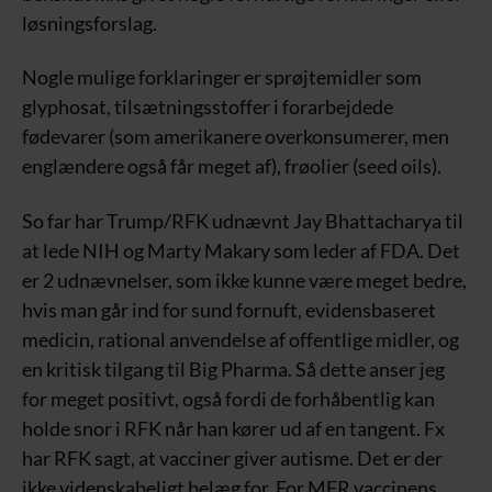
løsningsforslag.
Nogle mulige forklaringer er sprøjtemidler som
glyphosat, tilsætningsstoffer i forarbejdede
fødevarer (som amerikanere overkonsumerer, men
englændere også får meget af), frøolier (seed oils).
So far har Trump/RFK udnævnt Jay Bhattacharya til
at lede NIH og Marty Makary som leder af FDA. Det
er 2 udnævnelser, som ikke kunne være meget bedre,
hvis man går ind for sund fornuft, evidensbaseret
medicin, rational anvendelse af offentlige midler, og
en kritisk tilgang til Big Pharma. Så dette anser jeg
for meget positivt, også fordi de forhåbentlig kan
holde snor i RFK når han kører ud af en tangent. Fx
har RFK sagt, at vacciner giver autisme. Det er der
ikke videnskabeligt belæg for. For MFR vaccinens