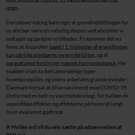
unge
.
Derudover må jeg bare sige, at grundindstillingen for
os alle bør være en naturlig skepsis ved alle piller vi
indtager og sprøjter vi tilbydes. Fx kommer det nu
frem, at ibuprofen
taget i 1. trimester af graviditeten
kan påvirke pigebørns senere fertilitet
, og at
paracetamol forstyrrer mænds hormonbalance
. Her
snakker vi om to helt almindelige typer
hovedpinepiller, og imens anbefales gravide kvinder i
Danmark fortsat at blive vaccineret mod COVID-19.
Dette med en helt ny vaccineteknologi, for hvilken de
uspecifikke effekter og effekterne på fosteret langt
fra er evalueret godt nok.
9: Hvilke ord vil du selv sætte på udnævnelsen af
RFK Jr.?