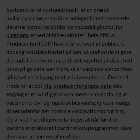
Systemet er så dysfunktionelt, at en dræbt
malariavaccine, som mine kolleger i randomiserede
data har
bevist fordobler børnedødeligheden for
pigebørn
, er ved at blive udrullet i hele Afrika.
Producenten (GSK) havde først lovet at publicere
dødelighedsdata fordelt på køn, så undlod de at gøre
det indtil de blev tvunget til det, og efter at disse helt
utvetydige data kom frem, så er vaccinen simpelthen
alligevel godt i gang med at blive rullet ud. Dette til
trods for at det
iflg. producentens egne data
ikke
engang er en særlig god vaccine mod malaria, og at
vaccinen er dyr og logistisk besværlig (gives i mange
doser udenfor det normale vaccinationsprogram).
Og vi ved fra tidligere erfaringer, at når først en
vaccine er etableret i vaccinationsprogrammet, så er
den svær at komme af med igen.