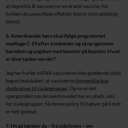
at hepatitis B vaccinen er en dræbt vaccine, for
hvilken de uspecifikke effekter ikke er tilstrækkeligt
belyst.
6: Amerikanske børn skal ifølge programmet
modtage C-19 efter 6 måneder og så op igennem
barndom og ungdom med booster på booster. Hvad
er dine tanker om det?
Jeg har fra før mRNA vaccinerne blev godkendt stået
bag et budskabet, at vaccinerne
formentlig kun
skulle gives til risikogrupper
. Og nu er det
spørgsmålet om de overhovedet har en plads, selv
for risikogrupper. Så denne policy til babyer på 6 mdr
er helt godnat.
7: Hvad tænker du – fra sidelinjen – om