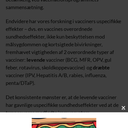
sammensætning.
Endvidere har vores forskning i vacciners uspecifikke
effekter – dvs. en vaccines overordnede
sundhedseffekter, ikke kun beskyttelsen mod
målsygdommen og kortsigtede bivirkninger,
fremhævet vigtigheden af 2 overordnede typer af
vacciner:
levende
vacciner (BCG, MFR, OPV, gul
feber, rotavirus, skoldkoppevaccine) og
dræbte
vacciner (IPV, Hepatitis A/B, rabies, influenza,
penta/DTaP).
Det konsistente mønster er, at de levende vacciner
har gavnlige uspecifikke sundhedseffekter ved at de
C
træner vores medfødte immunsystem
.
L
O
I modsætning hertil gælder for de dræbte vacciner vi
S