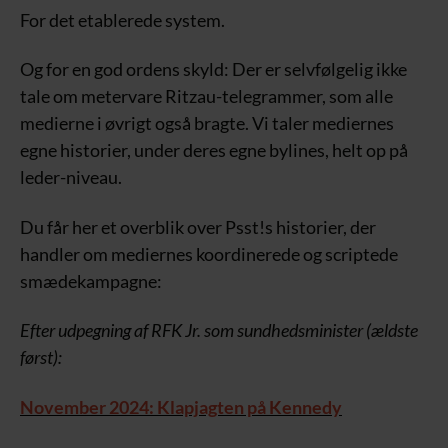
For det etablerede system.
Og for en god ordens skyld: Der er selvfølgelig ikke
tale om metervare Ritzau-telegrammer, som alle
medierne i øvrigt også bragte. Vi taler mediernes
egne historier, under deres egne bylines, helt op på
leder-niveau.
Du får her et overblik over Psst!s historier, der
handler om mediernes koordinerede og scriptede
smædekampagne:
Efter udpegning af RFK Jr. som sundhedsminister (ældste
først):
November 2024: Klapjagten på Kennedy