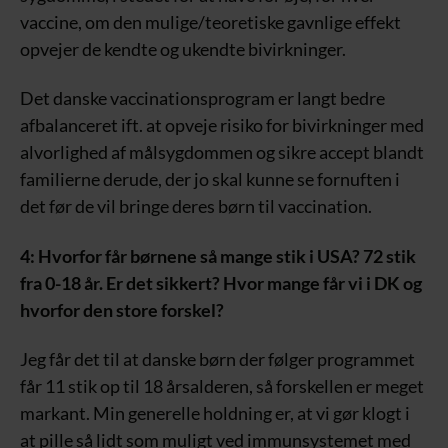
vaccine, om den mulige/teoretiske gavnlige effekt
opvejer de kendte og ukendte bivirkninger.
Det danske vaccinationsprogram er langt bedre
afbalanceret ift. at opveje risiko for bivirkninger med
alvorlighed af målsygdommen og sikre accept blandt
familierne derude, der jo skal kunne se fornuften i
det før de vil bringe deres børn til vaccination.
4: Hvorfor får børnene så mange stik i USA? 72 stik
fra 0-18 år. Er det sikkert? Hvor mange får vi i DK og
hvorfor den store forskel?
Jeg får det til at danske børn der følger programmet
får 11 stik op til 18 årsalderen, så forskellen er meget
markant. Min generelle holdning er, at vi gør klogt i
at pille så lidt som muligt ved immunsystemet med