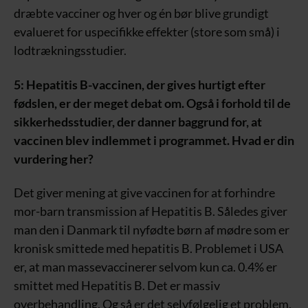
dræbte vacciner og hver og én bør blive grundigt
evalueret for uspecifikke effekter (store som små) i
lodtrækningsstudier.
5: Hepatitis B-vaccinen, der gives hurtigt efter
fødslen, er der meget debat om. Også i forhold til de
sikkerhedsstudier, der danner baggrund for, at
vaccinen blev indlemmet i programmet. Hvad er din
vurdering her?
Det giver mening at give vaccinen for at forhindre
mor-barn transmission af Hepatitis B. Således giver
man den i Danmark til nyfødte børn af mødre som er
kronisk smittede med hepatitis B. Problemet i USA
er, at man massevaccinerer selvom kun ca. 0.4% er
smittet med Hepatitis B. Det er massiv
overbehandling. Og så er det selvfølgelig et problem,