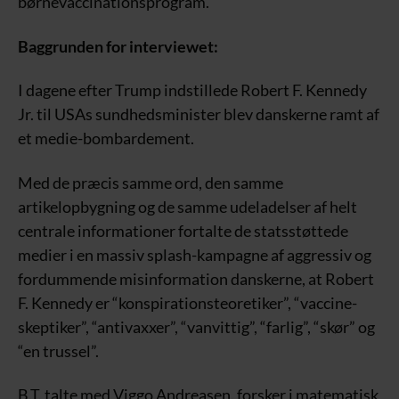
børnevaccinationsprogram.
Baggrunden for interviewet:
I dagene efter Trump indstillede Robert F. Kennedy
Jr. til USAs sundhedsminister blev danskerne ramt af
et medie-bombardement.
Med de præcis samme ord, den samme
artikelopbygning og de samme udeladelser af helt
centrale informationer fortalte de statsstøttede
medier i en massiv splash-kampagne af aggressiv og
fordummende misinformation danskerne, at Robert
F. Kennedy er “konspirationsteoretiker”, “vaccine-
skeptiker”, “antivaxxer”, “vanvittig”, “farlig”, “skør” og
“en trussel”.
B.T. talte med Viggo Andreasen, forsker i matematisk