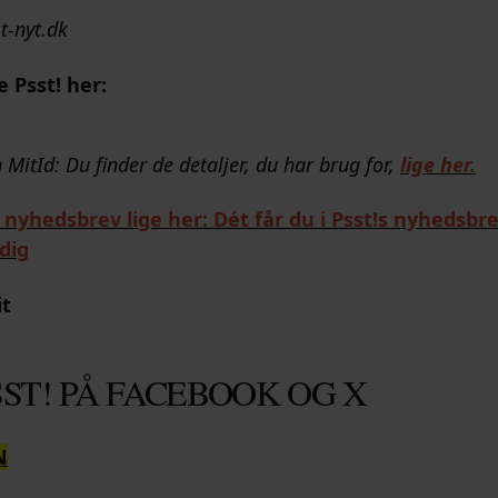
t-nyt.dk
 Psst! her:
 MitId: Du finder de detaljer, du har brug for,
lige her.
 nyhedsbrev lige her: Dét får du i Psst!s nyhedsbr
dig
it
ST! PÅ FACEBOOK OG X
N