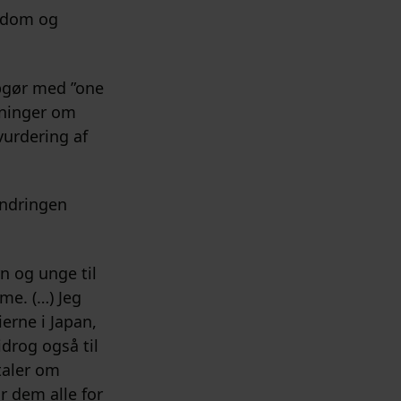
ygdom og
pgør med ”one
utninger om
vurdering af
ændringen
n og unge til
me. (…) Jeg
erne i Japan,
drog også til
taler om
r dem alle for