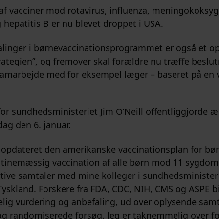
 af vacciner mod rotavirus, influenza, meningokoks
g hepatitis B er nu blevet droppet i USA.
alinger i børnevaccinationsprogrammet er også et o
-strategien”, og fremover skal forældre nu træffe besl
samarbejde med for eksempel læger – baseret på en 
for sundhedsministeriet Jim O’Neill offentliggjorde 
sdag den 6. januar.
g opdateret den amerikanske vaccinationsplan for bør
utinemæssig vaccination af alle børn mod 11 sygdom
ive samtaler med mine kolleger i sundhedsministeri
skland. Forskere fra FDA, CDC, NIH, CMS og ASPE bi
lig vurdering og anbefaling, ud over oplysende sam
og randomiserede forsøg. Jeg er taknemmelig over fo