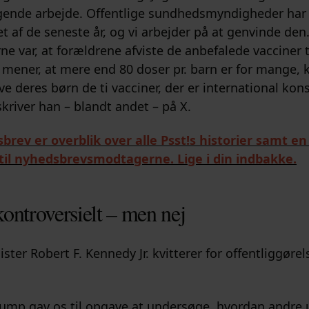
gende arbejde. Offentlige sundhedsmyndigheder har
øbet af de seneste år, og vi arbejder på at genvinde den
e var, at forældrene afviste de anbefalede vacciner t
 mener, at mere end 80 doser pr. barn er for mange, 
ive deres børn de ti vacciner, der er international ko
skriver han – blandt andet – på X.
brev er overblik over alle Psst!s historier samt e
 til nyhedsbrevsmodtagerne. Lige i din indbakke.
ontroversielt – men nej
ter Robert F. Kennedy Jr. kvitterer for offentliggøre
ump gav os til opgave at undersøge, hvordan andre 