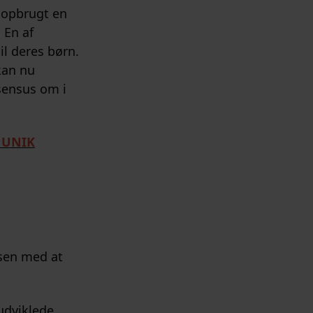
 opbrugt en
. En af
il deres børn.
kan nu
nsensus om i
n UNIK
lsen med at
udviklede