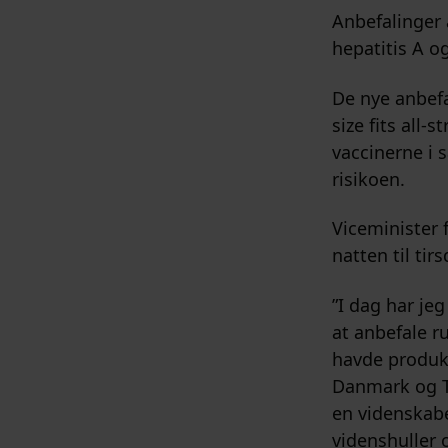
Anbefalinger
hepatitis A o
De nye anbef
size fits all
vaccinerne i 
risikoen.
Viceminister 
natten til tir
”I dag har je
at anbefale r
havde produkt
Danmark og Ty
en videnskabe
videnshuller 