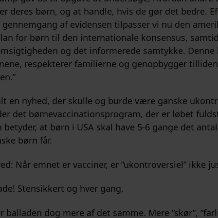
er deres børn, og at handle, hvis de gør det bedre. Ef
ennemgang af evidensen tilpasser vi nu den amer
lan for børn til den internationale konsensus, samtid
emsigtigheden og det informerede samtykke. Denne 
nene, respekterer familierne og genopbygger tilliden 
en.”
i alt en nyhed, der skulle og burde være ganske ukont
er det børnevaccinationsprogram, der er løbet fuld
 betyder, at børn i USA skal have 5-6 gange det antal
ke børn får.
d: Når emnet er vacciner, er ”ukontroversiel” ikke jus
lade! Stensikkert og hver gang.
er balladen dog mere af det samme. Mere ”skør”, ”farli