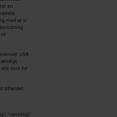
ter en
ikanske
ig med at vi
beslutning
til
roversiel: USA
stændigt
 stik som for
t tilfældet.
g”, ”vanvittig”