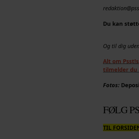
redaktion@pss
Du kan støtte
Og til dig uden
Alt om Psst!s
tilmelder du 
Fotos:
Depos
FØLG PS
TIL FORSIDE