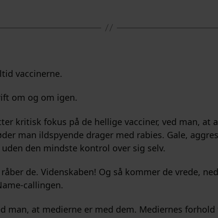
ltid vaccinerne.
ft om og om igen.
er kritisk fokus på de hellige vacciner, ved man, at a
møder man ildspyende drager med rabies. Gale, aggres
 uden den mindste kontrol over sig selv.
 råber de. Videnskaben! Og så kommer de vrede, ne
Name-callingen.
d man, at medierne er med dem. Mediernes forhold ti