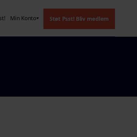
t!
Min Konto
Støt Psst! Bliv medlem