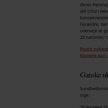
deres fremra
del tillid i l
konsekvensern
Forældre, der
overveje at g
20 nationer,” 
Psst!s nyheds
historie kun
Ganske uk
Sundhedsminis
sige:
”Præsident Tr