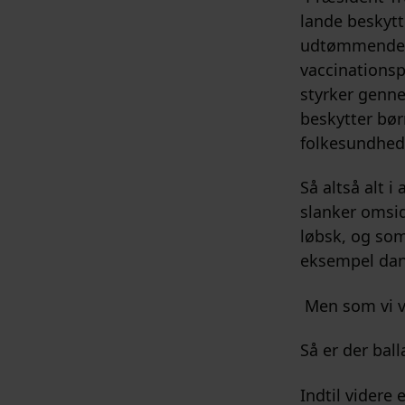
lande beskytt
udtømmende g
vaccinationsp
styrker genn
beskytter bør
folkesundhed
Så altså alt 
slanker omsid
løbsk, og som
eksempel dans
Men som vi ve
Så er der bal
Indtil videre 