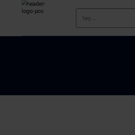
Søg
efter: