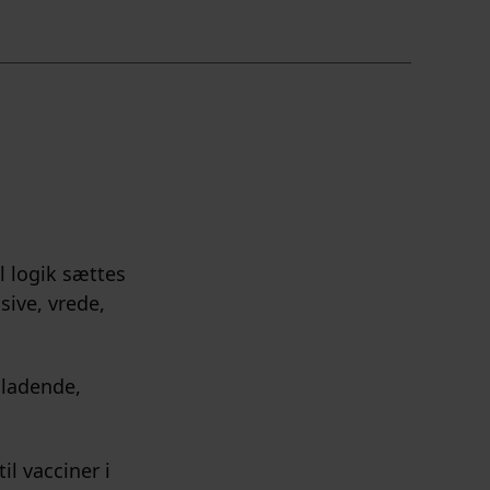
l logik sættes
sive, vrede,
dladende,
l vacciner i